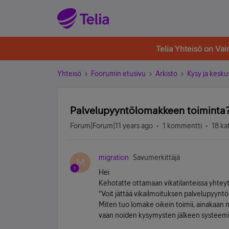
Telia Yhteisö on Va
Yhteisö
Foorumin etusivu
Arkisto
Kysy ja kesku
Palvelupyyntölomakkeen toiminta
Forum|Forum|11 years ago
1 kommentti
18 ka
migration
Savumerkittäjä
M
Hei
Kehotatte ottamaan vikatilanteissa yhteyt
"Voit jättää vikailmoituksen palvelupyynt
Miten tuo lomake oikein toimii, ainakaan
vaan noiden kysymysten jälkeen systeemi 