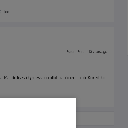
Jaa
Forum|Forum|13 years ago
a. Mahdollisesti kyseessä on ollut tilapäinen häiriö. Kokeilitko