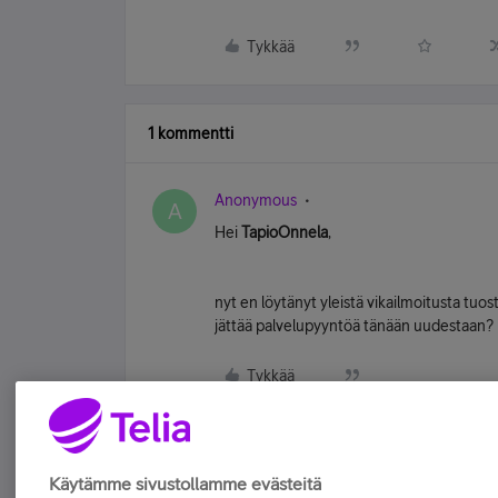
Tykkää
1 kommentti
Anonymous
A
Hei
TapioOnnela
,
nyt en löytänyt yleistä vikailmoitusta tuost
jättää palvelupyyntöä tänään uudestaan?
Tykkää
Käytämme sivustollamme evästeitä