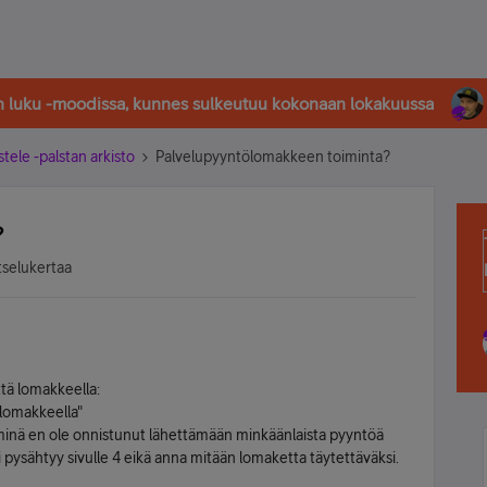
in luku -moodissa, kunnes sulkeutuu kokonaan lokakuussa
stele -palstan arkisto
Palvelupyyntölomakkeen toiminta?
?
tselukertaa
tä lomakkeella:
ölomakkeella"
 minä en ole onnistunut lähettämään minkäänlaista pyyntöä
pysähtyy sivulle 4 eikä anna mitään lomaketta täytettäväksi.