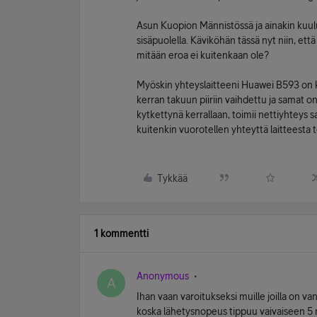
Asun Kuopion Männistössä ja ainakin kuu
sisäpuolella. Käviköhän tässä nyt niin, e
mitään eroa ei kuitenkaan ole?
Myöskin yhteyslaitteeni Huawei B593 on ky
kerran takuun piiriin vaihdettu ja samat o
kytkettynä kerrallaan, toimii nettiyhteys 
kuitenkin vuorotellen yhteyttä laitteesta 
Tykkää
1 kommentti
Anonymous
A
Ihan vaan varoitukseksi muille joilla on va
koska lähetysnopeus tippuu vaivaiseen 5 m