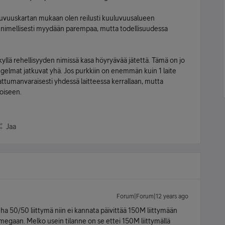
luvuuskartan mukaan olen reilusti kuuluvuusalueen
ttä nimellisesti myydään parempaa, mutta todellisuudessa
llä rehellisyyden nimissä kasa höyryävää jätettä. Tämä on jo
ngelmat jatkuvat yhä. Jos purkkiin on enemmän kuin 1 laite
sattumanvaraisesti yhdessä laitteessa kerrallaan, mutta
toiseen.
Jaa
Forum|Forum|12 years ago
nha 50/50 liittymä niin ei kannata päivittää 150M liittymään
egaan. Melko usein tilanne on se ettei 150M liittymällä