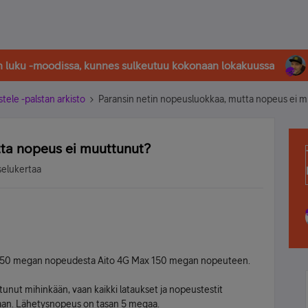
in luku -moodissa, kunnes sulkeutuu kokonaan lokakuussa
stele -palstan arkisto
Paransin netin nopeusluokkaa, mutta nopeus ei 
tta nopeus ei muuttunut?
selukertaa
ymäni 50 megan nopeudesta Aito 4G Max 150 megan nopeuteen.
unut mihinkään, vaan kaikki lataukset ja nopeustestit
an. Lähetysnopeus on tasan 5 megaa.