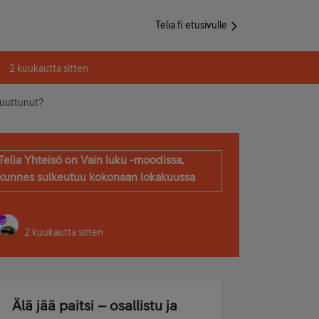
Telia.fi etusivulle
2 kuukautta sitten
muuttunut?
Telia Yhteisö on Vain luku -moodissa,
kunnes sulkeutuu kokonaan lokakuussa
2 kuukautta sitten
Älä jää paitsi – osallistu ja