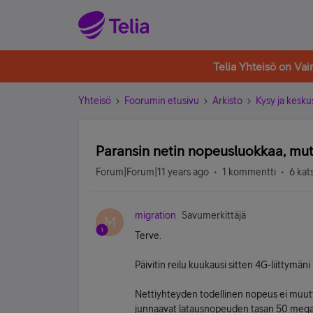
Telia Yhteisö on Va
Yhteisö
Foorumin etusivu
Arkisto
Kysy ja kesku
Paransin netin nopeusluokkaa, mu
Forum|Forum|11 years ago
1 kommentti
6 kat
migration
Savumerkittäjä
M
Terve.
Päivitin reilu kuukausi sitten 4G-liitt
Nettiyhteyden todellinen nopeus ei muutt
junnaavat latausnopeuden tasan 50 mega