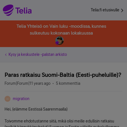
Telia.fi etusivulle
Telia Yhteisö on Vain luku -moodissa, kunnes
sulkeutuu kokonaan lokakuussa
Kysy ja keskustele -palstan arkisto
Paras ratkaisu Suomi-Baltia (Eesti-puheluille)?
Forum|Forum|11 years ago
5 kommenttia
migration
M
Hei, (elämme Eestissä Saarenmaalla)
Toivomme ehdotustanne siitä, mikä olisi meille edullisin ratkaisu