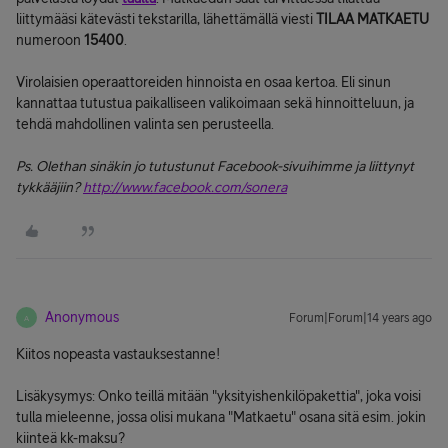
liittymääsi kätevästi tekstarilla, lähettämällä viesti
TILAA MATKAETU
numeroon
15400
.
Virolaisien operaattoreiden hinnoista en osaa kertoa. Eli sinun
kannattaa tutustua paikalliseen valikoimaan sekä hinnoitteluun, ja
tehdä mahdollinen valinta sen perusteella.
Ps. Olethan sinäkin jo tutustunut Facebook-sivuihimme ja liittynyt
tykkääjiin?
http://www.facebook.com/sonera
Anonymous
Forum|Forum|14 years ago
A
Kiitos nopeasta vastauksestanne!
Lisäkysymys: Onko teillä mitään "yksityishenkilöpakettia", joka voisi
tulla mieleenne, jossa olisi mukana "Matkaetu" osana sitä esim. jokin
kiinteä kk-maksu?