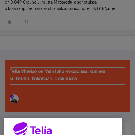
on 0,049 €/puhelu, mutta Matkaedulla soitetuissa
ulkomaanpuheluissa aloitusmaksu on isompi eli 0,49 €/puhelu.
Telia Yhteisö on Vain luku -moodissa, kunnes
sulkeutuu kokonaan lokakuussa
Älä jää paitsi – osallistu ja voita!