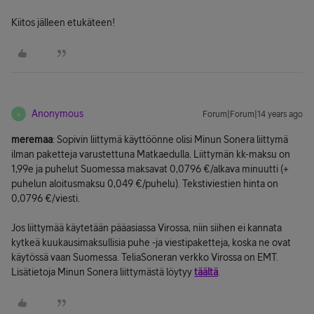
Kiitos jälleen etukäteen!
Anonymous
Forum|Forum|14 years ago
A
meremaa
: Sopivin liittymä käyttöönne olisi Minun Sonera liittymä
ilman paketteja varustettuna Matkaedulla. Liittymän kk-maksu on
1,99e ja puhelut Suomessa maksavat 0,0796 €/alkava minuutti (+
puhelun aloitusmaksu 0,049 €/puhelu). Tekstiviestien hinta on
0,0796 €/viesti.
Jos liittymää käytetään pääasiassa Virossa, niin siihen ei kannata
kytkeä kuukausimaksullisia puhe -ja viestipaketteja, koska ne ovat
käytössä vaan Suomessa. TeliaSoneran verkko Virossa on EMT.
Lisätietoja Minun Sonera liittymästä löytyy
täältä
.