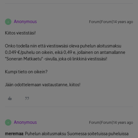
Anonymous
Forum|Forum|14 years ago
A
Kiitos viestistäsi!
Onko todella niin että viestiswsäsi oleva puhelun aloitusmaksu
0,049 €/puhelu on oikein, eikä 0,49 e, jollainen on antamallanne
"Soneran Matkaetu" -sivulla, joka oli linkkinä viestissäsi!
Kumpi tieto on oikein?
Jään odottelemaan vastaustanne, kiitos!
Anonymous
Forum|Forum|14 years ago
A
meremaa
: Puhelun aloitusmaksu Suomessa soitetuissa puheluissa