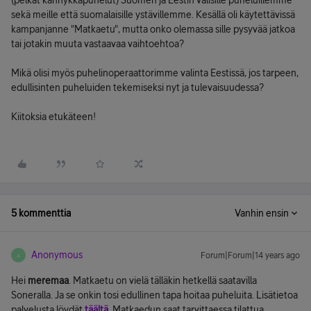
(pelkät kännykkäpuhelut) Suomen ja Eestin välisille puheluillemme
sekä meille että suomalaisille ystävillemme. Kesällä oli käytettävissä
kampanjanne "Matkaetu", mutta onko olemassa sille pysyvää jatkoa
tai jotakin muuta vastaavaa vaihtoehtoa?
Mikä olisi myös puhelinoperaattorimme valinta Eestissä, jos tarpeen,
edullisinten puheluiden tekemiseksi nyt ja tulevaisuudessa?
Kiitoksia etukäteen!
5 kommenttia
Vanhin ensin
Anonymous
Forum|Forum|14 years ago
A
Hei
meremaa
. Matkaetu on vielä tälläkin hetkellä saatavilla
Soneralla. Ja se onkin tosi edullinen tapa hoitaa puheluita. Lisätietoa
palvelusta löydät
täältä
. Matkaedun saat tarvittaessa tilattua