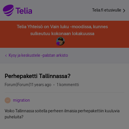
Telia.fi etusivulle
Telia Yhteisö on Vain luku -moodissa, kunnes
sulkeutuu kokonaan lokakuussa
Kysy ja keskustele -palstan arkisto
Perhepaketti Tallinnassa?
Forum|Forum|11 years ago
1 kommentti
migration
M
Voiko Tallinnassa soitella perheen ilmaisia perhepakettiin kuuluvia
puheluita?