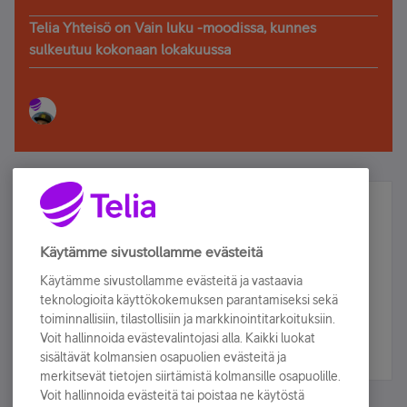
Telia Yhteisö on Vain luku -moodissa, kunnes
sulkeutuu kokonaan lokakuussa
Älä jää paitsi – osallistu ja voita!
Tilaa Telian uutiskirje ja olet mukana arvonnassa.
Käytämme sivustollamme evästeitä
Samalla saat parhaat asiakasedut suoraan
Käytämme sivustollamme evästeitä ja vastaavia
sähköpostiisi.
teknologioita käyttökokemuksen parantamiseksi sekä
toiminnallisiin, tilastollisiin ja markkinointitarkoituksiin.
Voit hallinnoida evästevalintojasi alla. Kaikki luokat
Tilaa nyt
sisältävät kolmansien osapuolien evästeitä ja
merkitsevät tietojen siirtämistä kolmansille osapuolille.
Voit hallinnoida evästeitä tai poistaa ne käytöstä