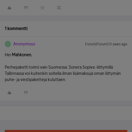
1 kommentti
Anonymous
Forum|Forum|13 years ago
A
Hei
Mahkonen
,
Perhepaketti toimii vain Suomessa. Sonera Sopiva -liittymillä
Tallinnassa voi kuitenkin soitella ilman lisämaksuja oman liittymän
puhe- ja viestipaketteja kuluttaen.