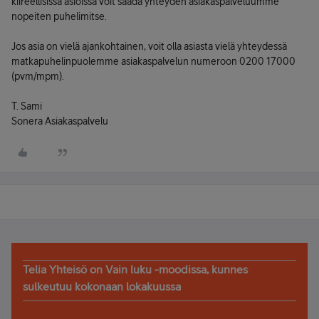
kiireellisissä asioissa voit saada yhteyden asiakaspalveluumme
nopeiten puhelimitse.
Jos asia on vielä ajankohtainen, voit olla asiasta vielä yhteydessä
matkapuhelinpuolemme asiakaspalvelun numeroon 0200 17000
(pvm/mpm).
T. Sami
Sonera Asiakaspalvelu
Telia Yhteisö on Vain luku -moodissa, kunnes
sulkeutuu kokonaan lokakuussa