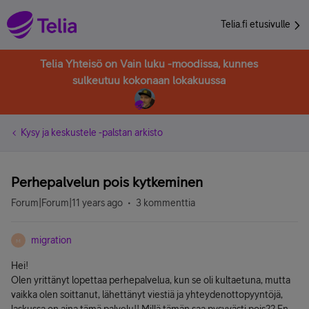
Telia.fi etusivulle
Telia Yhteisö on Vain luku -moodissa, kunnes
sulkeutuu kokonaan lokakuussa
Kysy ja keskustele -palstan arkisto
Perhepalvelun pois kytkeminen
Forum|Forum|11 years ago
3 kommenttia
migration
M
Hei!
Olen yrittänyt lopettaa perhepalvelua, kun se oli kultaetuna, mutta
vaikka olen soittanut, lähettänyt viestiä ja yhteydenottopyyntöjä,