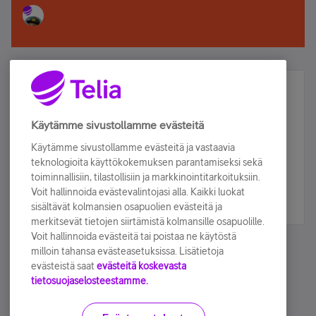
Älä jää paitsi – osallistu ja voita!
Tilaa Telian uutiskirje ja olet mukana arvonnassa.
Käytämme sivustollamme evästeitä
Samalla saat parhaat asiakasedut suoraan
Käytämme sivustollamme evästeitä ja vastaavia
sähköpostiisi.
teknologioita käyttökokemuksen parantamiseksi sekä
toiminnallisiin, tilastollisiin ja markkinointitarkoituksiin.
Voit hallinnoida evästevalintojasi alla. Kaikki luokat
Tilaa nyt
sisältävät kolmansien osapuolien evästeitä ja
merkitsevät tietojen siirtämistä kolmansille osapuolille.
Voit hallinnoida evästeitä tai poistaa ne käytöstä
milloin tahansa evästeasetuksissa. Lisätietoja
evästeistä saat
evästeitä koskevasta
tietosuojaselosteestamme.
Käyttöehdot
Accessibility statement