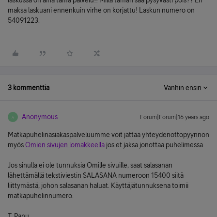
laskussa on aina tämä palvelu!! Millä tämän saa pysyvästi pois?? En
maksa laskuani ennenkuin virhe on korjattu! Laskun numero on
54091223.
3 kommenttia
Vanhin ensin
Anonymous
Forum|Forum|16 years ago
A
Matkapuhelinasiakaspalveluumme voit jättää yhteydenottopyynnön
myös
Omien sivujen lomakkeella
jos et jaksa jonottaa puhelimessa.
Jos sinulla ei ole tunnuksia Omille sivuille, saat salasanan
lähettämällä tekstiviestin SALASANA numeroon 15400 siitä
liittymästä, johon salasanan haluat. Käyttäjätunnuksena toimii
matkapuhelinnumero.
T. Panu