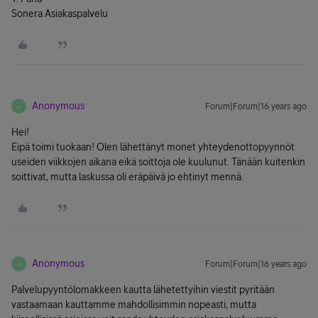
Sonera Asiakaspalvelu
Anonymous
Forum|Forum|16 years ago
A
Hei!
Eipä toimi tuokaan! Olen lähettänyt monet yhteydenottopyynnöt
useiden viikkojen aikana eikä soittoja ole kuulunut. Tänään kuitenkin
soittivat, mutta laskussa oli eräpäivä jo ehtinyt mennä.
Anonymous
Forum|Forum|16 years ago
A
Palvelupyyntölomakkeen kautta lähetettyihin viestit pyritään
vastaamaan kauttamme mahdollisimmin nopeasti, mutta