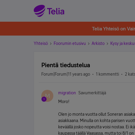
Telia Yhteisö on Va
Yhteisö
Foorumin etusivu
Arkisto
Kysy ja kesku
Pientä tiedustelua
Forum|Forum|11 years ago
1 kommentti
2 kat
migration
Savumerkittäjä
M
Moro!
Olen jo monta vuotta ollut Soneran asiaka
asiakkaana. Minulla on kohta parisen vuotta
keväällä josko nopeutta voisi nostaa. Ei ikä
kaupassa täällä Vaasassa, mutta toi 8/1 o