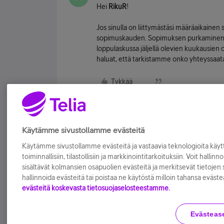
Hei
RikuR
!
Jos sinulla on liittymästäsi määräaikainen
sopimuskauden. Sopimuksen purkaminen on
loppulaskussa jäljellä olevien kuukausien os
haluat, että tarkistamme onko yhteyssaata
Tykkää
Käytämme sivustollamme evästeitä
Käytämme sivustollamme evästeitä ja vastaavia teknologioita kä
toiminnallisiin, tilastollisiin ja markkinointitarkoituksiin. Voit hallinn
sisältävät kolmansien osapuolien evästeitä ja merkitsevät tietojen si
hallinnoida evästeitä tai poistaa ne käytöstä milloin tahansa eväste
evästeitä koskevasta tietosuojaselosteestamme.
Evästeas