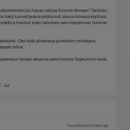
o maksumieheksi jos haluan vaihtaa Soneran Anviaan? Tarvitsen
on kaksi kannettavaa ja pelikonsoli, joka on kovassa käytössä.
hteydellä ja toivonut josko talouteen saisi nopeamman Soneran
alveluihin. Olen kyllä jatkamassa puhelimen omistajana
kaipaan tehoa.
aspalveluun kevään aikana ja sama homma: Nopeutta ei voida
Jaa
Forum|Forum|13 years ago