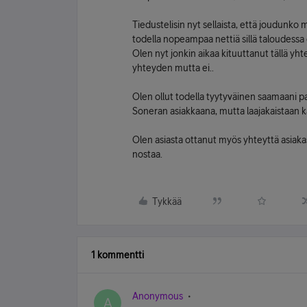
Tiedustelisin nyt sellaista, että joudunk
todella nopeampaa nettiä sillä taloudessa 
Olen nyt jonkin aikaa kituuttanut tällä y
yhteyden mutta ei..
Olen ollut todella tyytyväinen saamaani p
Soneran asiakkaana, mutta laajakaistaan 
Olen asiasta ottanut myös yhteyttä asiak
nostaa.
Tykkää
1 kommentti
Anonymous
A