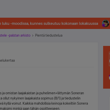
in luku -moodissa, kunnes sulkeutuu kokonaan lokakuussa
stele -palstan arkisto
Pientä tiedustelua
selukertaa
s ja omistan laajakaistan ja puhelimen+liittymän Soneran
 ollut nykyinen laajakaista sopimus (8/1) ja tiedustelin
vä kyllä voinut. Kaikkia mahdollisia keinoja kokeiltiin Sonera
n maksimi minkä saan tähän osoitteeseen.