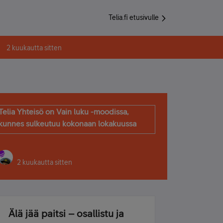
Telia.fi etusivulle
2 kuukautta sitten
Telia Yhteisö on Vain luku -moodissa,
kunnes sulkeutuu kokonaan lokakuussa
2 kuukautta sitten
Älä jää paitsi – osallistu ja