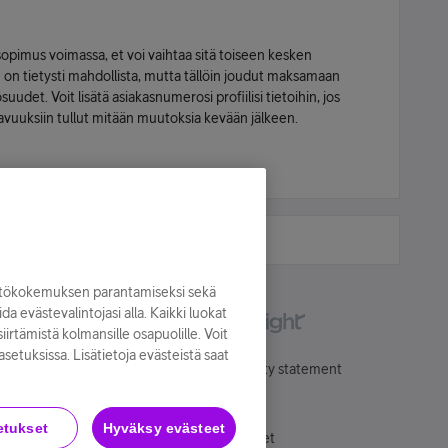
 sopimus voimassa, et voi vaihtaa sitä toiseen kesken
 tietysti mahdollista, mutta tällöin joudut maksamaan
uudet. Voit lisätä asiakasnumerosi profiilisi tietoihin, jos
vuuksiin tullut mitään muutoksia kevään jälkeen.
yttökokemuksen parantamiseksi sekä
oida evästevalintojasi alla. Kaikki luokat
irtämistä kolmansille osapuolille. Voit
asetuksissa. Lisätietoja evästeistä saat
Käyttöehdot
Accessibility statement
etukset
Hyväksy evästeet
Evästeasetukset