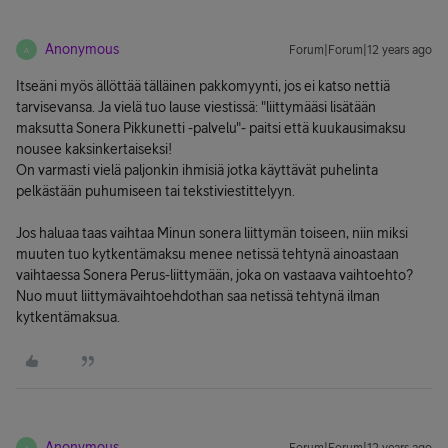
Anonymous
Forum|Forum|12 years ago
A
Itseäni myös ällöttää tälläinen pakkomyynti, jos ei katso nettiä
tarvisevansa. Ja vielä tuo lause viestissä: "liittymääsi lisätään
maksutta Sonera Pikkunetti -palvelu"- paitsi että kuukausimaksu
nousee kaksinkertaiseksi!
On varmasti vielä paljonkin ihmisiä jotka käyttävät puhelinta
pelkästään puhumiseen tai tekstiviestittelyyn.
Jos haluaa taas vaihtaa Minun sonera liittymän toiseen, niin miksi
muuten tuo kytkentämaksu menee netissä tehtynä ainoastaan
vaihtaessa Sonera Perus-liittymään, joka on vastaava vaihtoehto?
Nuo muut liittymävaihtoehdothan saa netissä tehtynä ilman
kytkentämaksua.
Anonymous
A