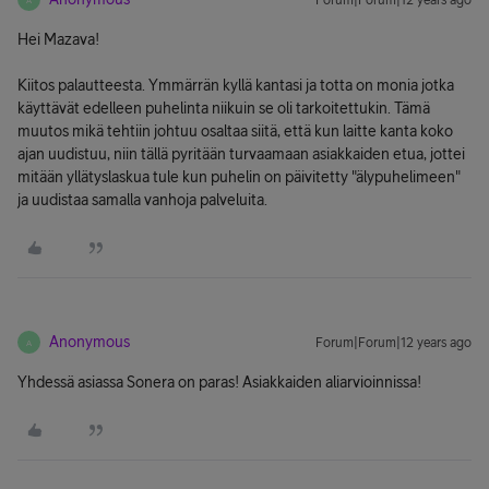
Forum|Forum|12 years ago
Hei Mazava!
Kiitos palautteesta. Ymmärrän kyllä kantasi ja totta on monia jotka
käyttävät edelleen puhelinta niikuin se oli tarkoitettukin. Tämä
muutos mikä tehtiin johtuu osaltaa siitä, että kun laitte kanta koko
ajan uudistuu, niin tällä pyritään turvaamaan asiakkaiden etua, jottei
mitään yllätyslaskua tule kun puhelin on päivitetty "älypuhelimeen"
ja uudistaa samalla vanhoja palveluita.
Anonymous
Forum|Forum|12 years ago
A
Yhdessä asiassa Sonera on paras! Asiakkaiden aliarvioinnissa!