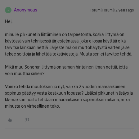
Anonymous
Forum|Forum|12 years ago
A
Hei,
minulle pikkunetin liittäminen on tarpeetonta, koska liittymä on
käytössä vain teknisessä järjestelmässä, joka ei osaa käyttää eikä
tarvitse lainkaan nettiä. Järjestelmä on murtohälytystä varten ja se
tekee soittoja ja lähettää tekstiviestejä. Muuta sen ei tarvitse tehdä.
Mikä muu Soneran liittymä on saman hintainen ilman nettiä, jotta
voin muuttaa siihen?
Voinko tehdä muutoksen jo nyt, vaikka 2 vuoden määräaikainen
sopimus päättyy vasta kesäkuun lopussa? Lisäksi pikkunetin lisäys ja
kk-maksun nosto tehdään määräaikaisen sopimuksen aikana, mikä
minusta on virheellinen teko.