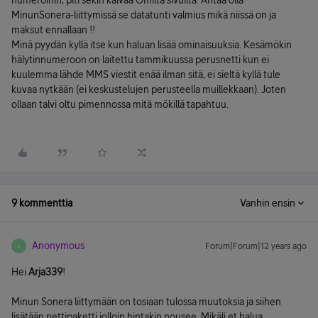
numeroihin, piti sekin kaivaa Omilta sivuilta. Antaa olla
MinunSonera-liittymissä se datatunti valmius mikä niissä on ja
maksut ennallaan !!
Minä pyydän kyllä itse kun haluan lisää ominaisuuksia. Kesämökin
hälytinnumeroon on laitettu tammikuussa perusnetti kun ei
kuulemma lähde MMS viestit enää ilman sitä, ei sieltä kyllä tule
kuvaa nytkään (ei keskustelujen perusteella muillekkaan). Joten
ollaan talvi oltu pimennossa mitä mökillä tapahtuu.
9 kommenttia
Vanhin ensin
Anonymous
Forum|Forum|12 years ago
A
Hei
Arja339
!
Minun Sonera liittymään on tosiaan tulossa muutoksia ja siihen
lisätään nettipaketti jolloin hintakin nousee. Mikäli et halua