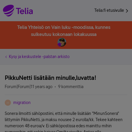
Telia.fi etusivulle
Telia Yhteisö on Vain luku -moodissa, kunnes
sulkeutuu kokonaan lokakuussa
Kysy ja keskustele -palstan arkisto
PikkuNetti lisätään minulle,luvatta!
Forum|Forum|11 years ago
9 kommenttia
migration
M
Sonera ilmoitti sähöpostiini, että minulle lisätään "MinunSonera"
liittymiin PikkuNetti, ja maksu nousee 2 eurolla/kk. Tekee kahteen
numeroon 48 euroa/v. Ei sähköpostissa edes mainittu mihin