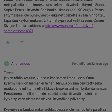
nettipakettia puhelimeesi, suosittelen että vaihdat liittymiin Sonera
Sopiva Perus -liittymän. Sen kuukausimaksu on 1,90 eur/kk. Perus -
liittymässä ei ole puhe-, viesti-, eikä nettipaketteja vaan hinnoittelu
tapahtuu käytön mukaan. Liittymätyypin voit vaihtaa esim. Omien
Sivujen kautta osoitteessa
http://www.sonera.fi/omatsivut?
someid=some4371
.
Anonymous
Forum|Forum|12 years ago
A
Terve,
jatkan tähän ketjuun, kun sain itse saman ilmoituksen. Oma
kysymykseni on hieman erilainen. Minulla on aina päivitetty sekä
matkapuhelinliittymä että liikkuva laajakaista ilman kytkentämaksua.
Perusteena on ollut juurikin se, että uutta liittymää ei siinä ole
kytketty, vaan olemassa olevaa liittymää on päivitetty.
Kysymys siis kuuluu, miksi nettikaupassa ei ole mahdollista päivittää