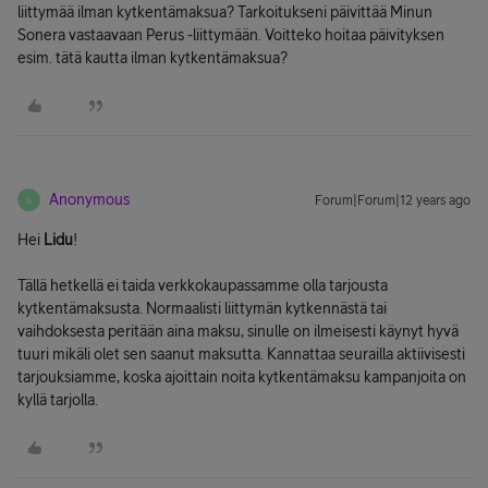
liittymää ilman kytkentämaksua? Tarkoitukseni päivittää Minun
Sonera vastaavaan Perus -liittymään. Voitteko hoitaa päivityksen
esim. tätä kautta ilman kytkentämaksua?
Anonymous
Forum|Forum|12 years ago
A
Hei
Lidu
!
Tällä hetkellä ei taida verkkokaupassamme olla tarjousta
kytkentämaksusta. Normaalisti liittymän kytkennästä tai
vaihdoksesta peritään aina maksu, sinulle on ilmeisesti käynyt hyvä
tuuri mikäli olet sen saanut maksutta. Kannattaa seurailla aktiivisesti
tarjouksiamme, koska ajoittain noita kytkentämaksu kampanjoita on
kyllä tarjolla.