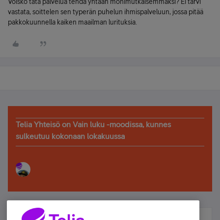
Voisko tätä palvelua tehdä yhtään monimutkaisemmaksi? Ei tarvi
vastata, soittelen sen typerän puhelun ihmispalveluun, jossa pitää
pakkokuunnella kaiken maailman lurituksia.
Telia Yhteisö on Vain luku -moodissa, kunnes
sulkeutuu kokonaan lokakuussa