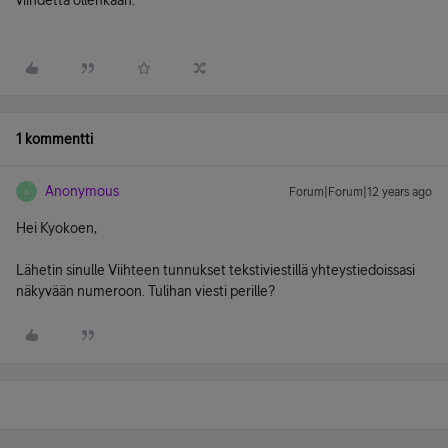
viihdettä ollenkaan.
1 kommentti
Anonymous
Forum|Forum|12 years ago
A
Hei Kyokoen,
Lähetin sinulle Viihteen tunnukset tekstiviestillä yhteystiedoissasi
näkyvään numeroon. Tulihan viesti perille?