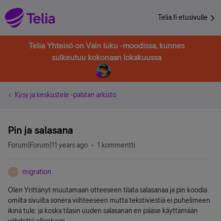
Telia.fi etusivulle
Telia Yhteisö on Vain luku -moodissa, kunnes
sulkeutuu kokonaan lokakuussa
Kysy ja keskustele -palstan arkisto
Pin ja salasana
Forum|Forum|11 years ago
1 kommentti
migration
M
Olen Yrittänyt muutamaan otteeseen tilata salasanaa ja pin koodia
omilta sivuilta sonera viihteeseen mutta tekstiviestiä ei puhelimeen
ikinä tule. ja koska tilasin uuden salasanan en pääse käyttämään