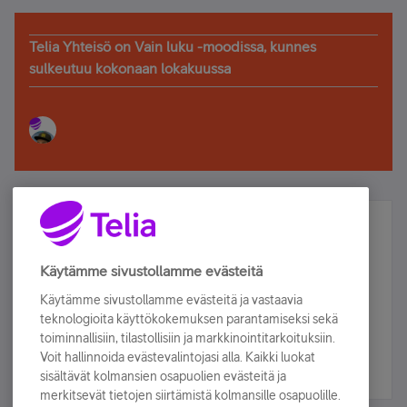
Telia Yhteisö on Vain luku -moodissa, kunnes
sulkeutuu kokonaan lokakuussa
Älä jää paitsi – osallistu ja voita!
Tilaa Telian uutiskirje ja olet mukana arvonnassa.
Käytämme sivustollamme evästeitä
Samalla saat parhaat asiakasedut suoraan
Käytämme sivustollamme evästeitä ja vastaavia
sähköpostiisi.
teknologioita käyttökokemuksen parantamiseksi sekä
toiminnallisiin, tilastollisiin ja markkinointitarkoituksiin.
Voit hallinnoida evästevalintojasi alla. Kaikki luokat
Tilaa nyt
sisältävät kolmansien osapuolien evästeitä ja
merkitsevät tietojen siirtämistä kolmansille osapuolille.