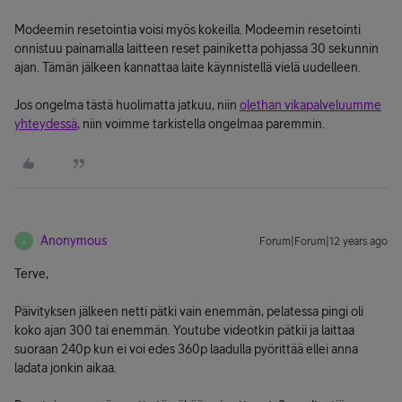
Modeemin resetointia voisi myös kokeilla. Modeemin resetointi
onnistuu painamalla laitteen reset painiketta pohjassa 30 sekunnin
ajan. Tämän jälkeen kannattaa laite käynnistellä vielä uudelleen.
Jos ongelma tästä huolimatta jatkuu, niin
olethan vikapalveluumme
yhteydessä
, niin voimme tarkistella ongelmaa paremmin.
Anonymous
Forum|Forum|12 years ago
A
Terve,
Päivityksen jälkeen netti pätki vain enemmän, pelatessa pingi oli
koko ajan 300 tai enemmän. Youtube videotkin pätkii ja laittaa
suoraan 240p kun ei voi edes 360p laadulla pyörittää ellei anna
ladata jonkin aikaa.