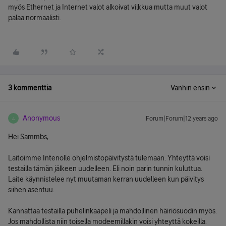
myös Ethernet ja Internet valot alkoivat vilkkua mutta muut valot
palaa normaalisti.
3 kommenttia
Vanhin ensin
Anonymous
Forum|Forum|12 years ago
A
Hei Sammbs,
Laitoimme Intenolle ohjelmistopäivitystä tulemaan. Yhteyttä voisi
testailla tämän jälkeen uudelleen. Eli noin parin tunnin kuluttua.
Laite käynnistelee nyt muutaman kerran uudelleen kun päivitys
siihen asentuu.
Kannattaa testailla puhelinkaapeli ja mahdollinen häiriösuodin myös.
Jos mahdollista niin toisella modeemillakin voisi yhteyttä kokeilla.