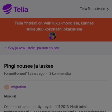
Telia.fi etusivulle
Telia Yhteisö on Vain luku -moodissa, kunnes
sulkeutuu kokonaan lokakuussa
Kysy ja keskustele -palstan arkisto
Pingi nousee ja laskee
Forum|Forum|11 years ago
3 kommenttia
migration
M
Moikka!
Olemme ottaneet nettiyhteyden 1.11.2013. Netti toimi