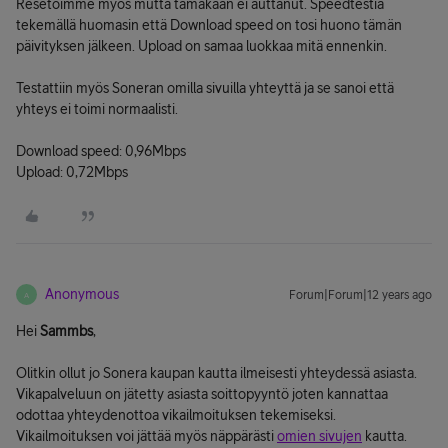
Resetoimme myös mutta tämäkään ei auttanut. Speedtestiä
tekemällä huomasin että Download speed on tosi huono tämän
päivityksen jälkeen. Upload on samaa luokkaa mitä ennenkin.
Testattiin myös Soneran omilla sivuilla yhteyttä ja se sanoi että
yhteys ei toimi normaalisti.
Download speed: 0,96Mbps
Upload: 0,72Mbps
Anonymous
Forum|Forum|12 years ago
A
Hei
Sammbs
,
Olitkin ollut jo Sonera kaupan kautta ilmeisesti yhteydessä asiasta.
Vikapalveluun on jätetty asiasta soittopyyntö joten kannattaa
odottaa yhteydenottoa vikailmoituksen tekemiseksi.
Vikailmoituksen voi jättää myös näppärästi
omien sivujen
kautta.