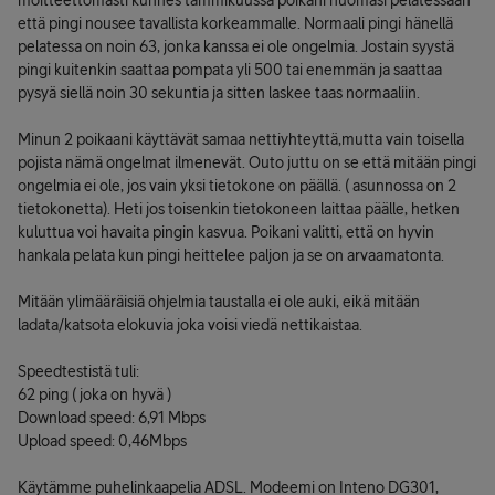
moitteettomasti kunnes tammikuussa poikani huomasi pelatessaan
että pingi nousee tavallista korkeammalle. Normaali pingi hänellä
pelatessa on noin 63, jonka kanssa ei ole ongelmia. Jostain syystä
pingi kuitenkin saattaa pompata yli 500 tai enemmän ja saattaa
pysyä siellä noin 30 sekuntia ja sitten laskee taas normaaliin.
Minun 2 poikaani käyttävät samaa nettiyhteyttä,mutta vain toisella
pojista nämä ongelmat ilmenevät. Outo juttu on se että mitään pingi
ongelmia ei ole, jos vain yksi tietokone on päällä. ( asunnossa on 2
tietokonetta). Heti jos toisenkin tietokoneen laittaa päälle, hetken
kuluttua voi havaita pingin kasvua. Poikani valitti, että on hyvin
hankala pelata kun pingi heittelee paljon ja se on arvaamatonta.
Mitään ylimääräisiä ohjelmia taustalla ei ole auki, eikä mitään
ladata/katsota elokuvia joka voisi viedä nettikaistaa.
Speedtestistä tuli:
62 ping ( joka on hyvä )
Download speed: 6,91 Mbps
Upload speed: 0,46Mbps
Käytämme puhelinkaapelia ADSL. Modeemi on Inteno DG301,