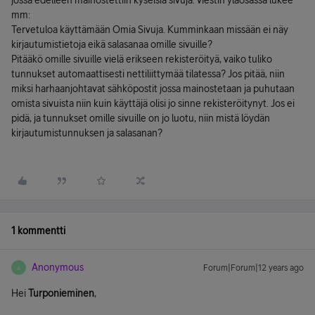
jossa edelleen mainostettiin kyseisiä sivuja. viestin yläosassa lukee
mm:
Tervetuloa käyttämään Omia Sivuja. Kumminkaan missään ei näy
kirjautumistietoja eikä salasanaa omille sivuille?
Pitääkö omille sivuille vielä erikseen rekisteröityä, vaiko tuliko
tunnukset automaattisesti nettiliittymää tilatessa? Jos pitää, niin
miksi harhaanjohtavat sähköpostit jossa mainostetaan ja puhutaan
omista sivuista niin kuin käyttäjä olisi jo sinne rekisteröitynyt. Jos ei
pidä, ja tunnukset omille sivuille on jo luotu, niin mistä löydän
kirjautumistunnuksen ja salasanan?
1 kommentti
Anonymous
Forum|Forum|12 years ago
A
Hei
Turponieminen
,