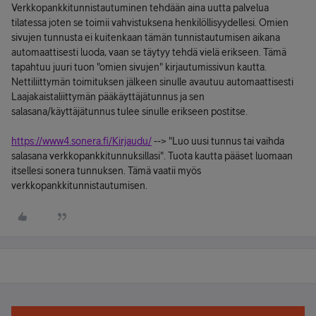
Verkkopankkitunnistautuminen tehdään aina uutta palvelua
tilatessa joten se toimii vahvistuksena henkilöllisyydellesi. Omien
sivujen tunnusta ei kuitenkaan tämän tunnistautumisen aikana
automaattisesti luoda, vaan se täytyy tehdä vielä erikseen. Tämä
tapahtuu juuri tuon "omien sivujen" kirjautumissivun kautta.
Nettiliittymän toimituksen jälkeen sinulle avautuu automaattisesti
Laajakaistaliittymän pääkäyttäjätunnus ja sen
salasana/käyttäjätunnus tulee sinulle erikseen postitse.
https://www4.sonera.fi/Kirjaudu/
--> "Luo uusi tunnus tai vaihda
salasana verkkopankkitunnuksillasi". Tuota kautta pääset luomaan
itsellesi sonera tunnuksen. Tämä vaatii myös
verkkopankkitunnistautumisen.