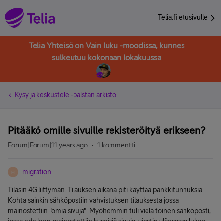
Telia.fi etusivulle
Telia Yhteisö on Vain luku -moodissa, kunnes
sulkeutuu kokonaan lokakuussa
Kysy ja keskustele -palstan arkisto
Pitääkö omille sivuille rekisteröityä erikseen?
Forum|Forum|11 years ago
1 kommentti
migration
M
Tilasin 4G liittymän. Tilauksen aikana piti käyttää pankkitunnuksia.
Kohta sainkin sähköpostiin vahvistuksen tilauksesta jossa
mainostettiin "omia sivuja". Myöhemmin tuli vielä toinen sähköposti,