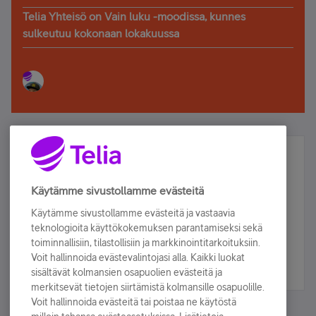
Telia Yhteisö on Vain luku -moodissa, kunnes
sulkeutuu kokonaan lokakuussa
Älä jää paitsi – osallistu ja voita!
Tilaa Telian uutiskirje ja olet mukana arvonnassa.
Käytämme sivustollamme evästeitä
Samalla saat parhaat asiakasedut suoraan
Käytämme sivustollamme evästeitä ja vastaavia
sähköpostiisi.
teknologioita käyttökokemuksen parantamiseksi sekä
toiminnallisiin, tilastollisiin ja markkinointitarkoituksiin.
Voit hallinnoida evästevalintojasi alla. Kaikki luokat
Tilaa nyt
sisältävät kolmansien osapuolien evästeitä ja
merkitsevät tietojen siirtämistä kolmansille osapuolille.
Voit hallinnoida evästeitä tai poistaa ne käytöstä