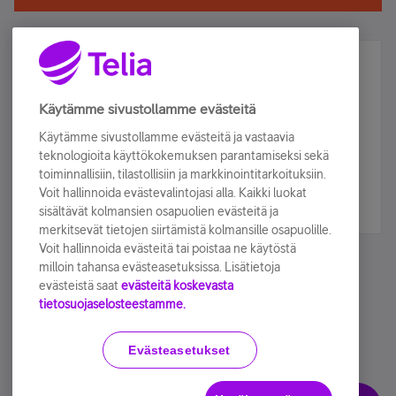
Älä jää paitsi – osallistu ja voita!
Tilaa Telian uutiskirje ja olet mukana arvonnassa.
Käytämme sivustollamme evästeitä
Samalla saat parhaat asiakasedut suoraan
Käytämme sivustollamme evästeitä ja vastaavia
sähköpostiisi.
teknologioita käyttökokemuksen parantamiseksi sekä
toiminnallisiin, tilastollisiin ja markkinointitarkoituksiin.
Voit hallinnoida evästevalintojasi alla. Kaikki luokat
Tilaa nyt
sisältävät kolmansien osapuolien evästeitä ja
merkitsevät tietojen siirtämistä kolmansille osapuolille.
Voit hallinnoida evästeitä tai poistaa ne käytöstä
milloin tahansa evästeasetuksissa. Lisätietoja
evästeistä saat
evästeitä koskevasta
tietosuojaselosteestamme.
Käyttöehdot
Accessibility statement
Evästeasetukset