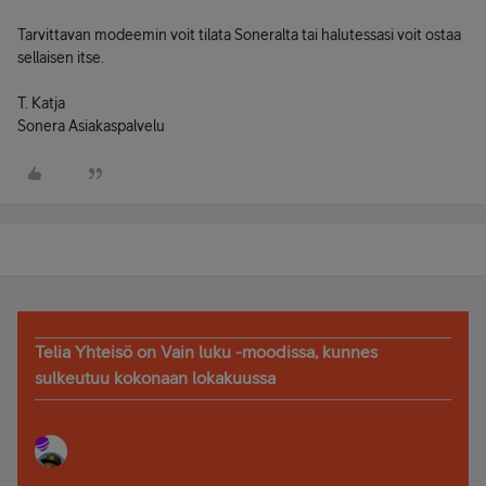
Tarvittavan modeemin voit tilata Soneralta tai halutessasi voit ostaa
sellaisen itse.
T. Katja
Sonera Asiakaspalvelu
Telia Yhteisö on Vain luku -moodissa, kunnes
sulkeutuu kokonaan lokakuussa