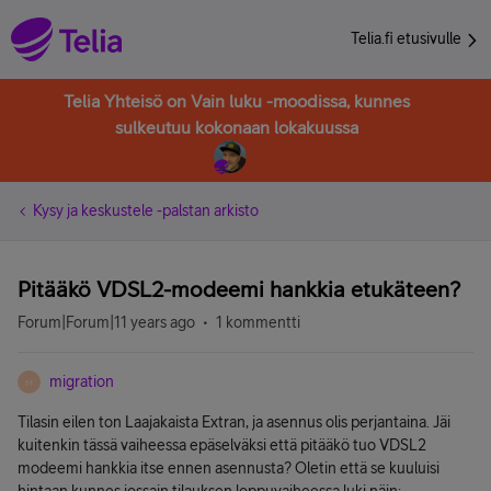
Telia.fi etusivulle
Telia Yhteisö on Vain luku -moodissa, kunnes
sulkeutuu kokonaan lokakuussa
Kysy ja keskustele -palstan arkisto
Pitääkö VDSL2-modeemi hankkia etukäteen?
Forum|Forum|11 years ago
1 kommentti
migration
M
Tilasin eilen ton Laajakaista Extran, ja asennus olis perjantaina. Jäi
kuitenkin tässä vaiheessa epäselväksi että pitääkö tuo VDSL2
modeemi hankkia itse ennen asennusta? Oletin että se kuuluisi