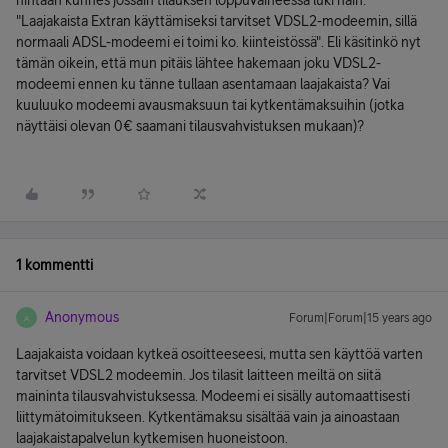
hintaan kunnes jossain tilauksen loppuvaiheessa luki näin:
"Laajakaista Extran käyttämiseksi tarvitset VDSL2-modeemin, sillä
normaali ADSL-modeemi ei toimi ko. kiinteistössä". Eli käsitinkö nyt
tämän oikein, että mun pitäis lähtee hakemaan joku VDSL2-
modeemi ennen ku tänne tullaan asentamaan laajakaista? Vai
kuuluuko modeemi avausmaksuun tai kytkentämaksuihin (jotka
näyttäisi olevan 0€ saamani tilausvahvistuksen mukaan)?
1 kommentti
Anonymous
Forum|Forum|15 years ago
A
Laajakaista voidaan kytkeä osoitteeseesi, mutta sen käyttöä varten
tarvitset VDSL2 modeemin. Jos tilasit laitteen meiltä on siitä
maininta tilausvahvistuksessa. Modeemi ei sisälly automaattisesti
liittymätoimitukseen. Kytkentämaksu sisältää vain ja ainoastaan
laajakaistapalvelun kytkemisen huoneistoon.