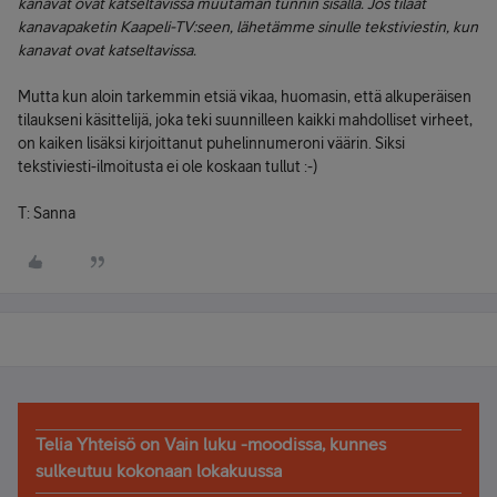
kanavat ovat katseltavissa muutaman tunnin sisällä. Jos tilaat
kanavapaketin Kaapeli-TV:seen, lähetämme sinulle tekstiviestin, kun
kanavat ovat katseltavissa.
Mutta kun aloin tarkemmin etsiä vikaa, huomasin, että alkuperäisen
tilaukseni käsittelijä, joka teki suunnilleen kaikki mahdolliset virheet,
on kaiken lisäksi kirjoittanut puhelinnumeroni väärin. Siksi
tekstiviesti-ilmoitusta ei ole koskaan tullut :-)
T: Sanna
Telia Yhteisö on Vain luku -moodissa, kunnes
sulkeutuu kokonaan lokakuussa