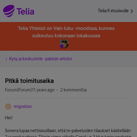
Telia.fi etusivulle
Telia Yhteisö on Vain luku -moodissa, kunnes
sulkeutuu kokonaan lokakuussa
Kysy ja keskustele -palstan arkisto
Pitkä toimitusaika
Forum|Forum|11 years ago
2 kommenttia
migration
M
Hei!
Sonera lupaa nettisivuillaan, että tv-palveluiden tilaukset käsitellään