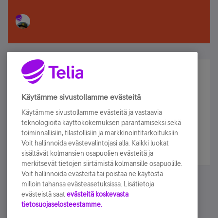
Älä jää paitsi – osallistu ja voita!
Tilaa Telian uutiskirje ja olet mukana arvonnassa.
Käytämme sivustollamme evästeitä
Samalla saat parhaat asiakasedut suoraan
Käytämme sivustollamme evästeitä ja vastaavia
sähköpostiisi.
teknologioita käyttökokemuksen parantamiseksi sekä
toiminnallisiin, tilastollisiin ja markkinointitarkoituksiin.
Voit hallinnoida evästevalintojasi alla. Kaikki luokat
Tilaa nyt
sisältävät kolmansien osapuolien evästeitä ja
merkitsevät tietojen siirtämistä kolmansille osapuolille.
Voit hallinnoida evästeitä tai poistaa ne käytöstä
milloin tahansa evästeasetuksissa. Lisätietoja
evästeistä saat
evästeitä koskevasta
tietosuojaselosteestamme.