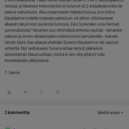
2 vuorokaudessa. Tilasin viime viikolla Canal+:n 3 kk:n tarjouspaketin
netissä, ja tilauksen tekemisestä on kulunut yli 2 arkipäivää enkä ole
saanut vahvistusta. Aika masentavan hidasta touhua, kun tottui
kilpailijanne todella nopeaan palveluun, eli siihen, että kanavat
alkavat näkyä noin puolessa tunnissa. Eikö Sonerakin voisi hieman
automatisoida? Varsinkin kun inhimillisiä virheitä näyttää - tämänkin
palstan ja omien aikaisempien kokemusteni perusteella - tulevan
tämän tästä. Itse asiassa yksikään Sonera-tilaukseni ei ole sujunut
virheittä. Nyt selitykseksi Sonera antaa tietysti jääkiekon
aiheuttaman tilausruuhkan, mutta ei sen olisi pitänyt tulla
kenellekkään yllätyksenä.
T: Sanna
2 kommenttia
Vanhin ensin