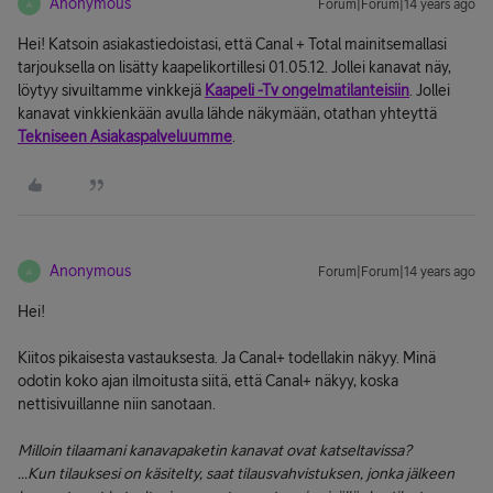
Anonymous
Forum|Forum|14 years ago
A
Hei! Katsoin asiakastiedoistasi, että Canal + Total mainitsemallasi
tarjouksella on lisätty kaapelikortillesi 01.05.12. Jollei kanavat näy,
löytyy sivuiltamme vinkkejä
Kaapeli -Tv ongelmatilanteisiin
. Jollei
kanavat vinkkienkään avulla lähde näkymään, otathan yhteyttä
Tekniseen Asiakaspalveluumme
.
Anonymous
Forum|Forum|14 years ago
A
Hei!
Kiitos pikaisesta vastauksesta. Ja Canal+ todellakin näkyy. Minä
odotin koko ajan ilmoitusta siitä, että Canal+ näkyy, koska
nettisivuillanne niin sanotaan.
Milloin tilaamani kanavapaketin kanavat ovat katseltavissa?
...Kun tilauksesi on käsitelty, saat tilausvahvistuksen, jonka jälkeen