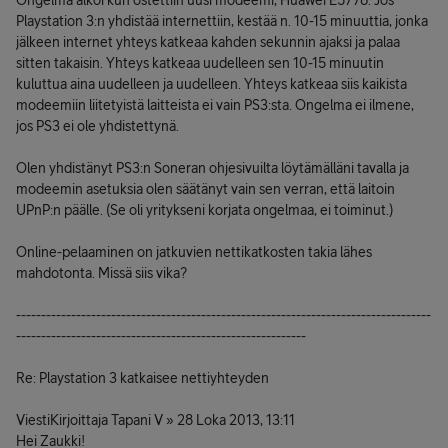
Ongelma alkoi kun ostettiin uusi modeemi, Huawei E5776. Jos
Playstation 3:n yhdistää internettiin, kestää n. 10-15 minuuttia, jonka
jälkeen internet yhteys katkeaa kahden sekunnin ajaksi ja palaa
sitten takaisin. Yhteys katkeaa uudelleen sen 10-15 minuutin
kuluttua aina uudelleen ja uudelleen. Yhteys katkeaa siis kaikista
modeemiin liitetyistä laitteista ei vain PS3:sta. Ongelma ei ilmene,
jos PS3 ei ole yhdistettynä.
Olen yhdistänyt PS3:n Soneran ohjesivuilta löytämälläni tavalla ja
modeemin asetuksia olen säätänyt vain sen verran, että laitoin
UPnP:n päälle. (Se oli yritykseni korjata ongelmaa, ei toiminut.)
Online-pelaaminen on jatkuvien nettikatkosten takia lähes
mahdotonta. Missä siis vika?
-----------------------------------------------------------------------------------
----------------------------------------------------------
Re: Playstation 3 katkaisee nettiyhteyden
ViestiKirjoittaja Tapani V » 28 Loka 2013, 13:11
Hei Zaukki!