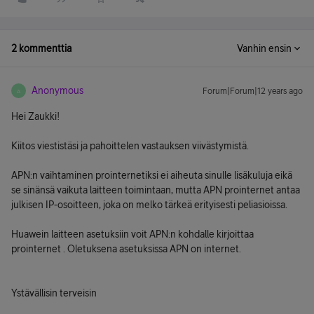
2 kommenttia
Vanhin ensin
Anonymous
Forum|Forum|12 years ago
A
Hei Zaukki!
Kiitos viestistäsi ja pahoittelen vastauksen viivästymistä.
APN:n vaihtaminen prointernetiksi ei aiheuta sinulle lisäkuluja eikä
se sinänsä vaikuta laitteen toimintaan, mutta APN prointernet antaa
julkisen IP-osoitteen, joka on melko tärkeä erityisesti peliasioissa.
Huawein laitteen asetuksiin voit APN:n kohdalle kirjoittaa
prointernet . Oletuksena asetuksissa APN on internet.
Ystävällisin terveisin