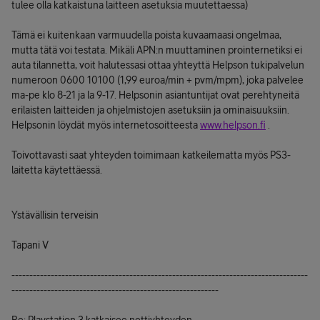
tulee olla katkaistuna laitteen asetuksia muutettaessa)
Tämä ei kuitenkaan varmuudella poista kuvaamaasi ongelmaa,
mutta tätä voi testata. Mikäli APN:n muuttaminen prointernetiksi ei
auta tilannetta, voit halutessasi ottaa yhteyttä Helpson tukipalvelun
numeroon 0600 10100 (1,99 euroa/min + pvm/mpm), joka palvelee
ma-pe klo 8-21 ja la 9-17. Helpsonin asiantuntijat ovat perehtyneitä
erilaisten laitteiden ja ohjelmistojen asetuksiin ja ominaisuuksiin.
Helpsonin löydät myös internetosoitteesta
www.helpson.fi
.
Toivottavasti saat yhteyden toimimaan katkeilematta myös PS3-
laitetta käytettäessä.
Ystävällisin terveisin
Tapani V
-----------------------------------------------------------------------------------
----------------------------------------------------------