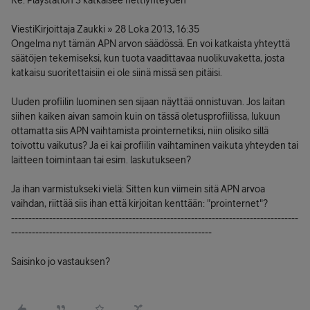
Re: Playstation 3 katkaisee nettiyhteyden
ViestiKirjoittaja Zaukki » 28 Loka 2013, 16:35
Ongelma nyt tämän APN arvon säädössä. En voi katkaista yhteyttä
säätöjen tekemiseksi, kun tuota vaadittavaa nuolikuvaketta, josta
katkaisu suoritettaisiin ei ole siinä missä sen pitäisi.
Uuden profiilin luominen sen sijaan näyttää onnistuvan. Jos laitan
siihen kaiken aivan samoin kuin on tässä oletusprofiilissa, lukuun
ottamatta siis APN vaihtamista prointernetiksi, niin olisiko sillä
toivottu vaikutus? Ja ei kai profiilin vaihtaminen vaikuta yhteyden tai
laitteen toimintaan tai esim. laskutukseen?
Ja ihan varmistukseki vielä: Sitten kun viimein sitä APN arvoa
vaihdan, riittää siis ihan että kirjoitan kenttään: "prointernet"?
-----------------------------------------------------------------------------------
----------------------------------------------------------
Saisinko jo vastauksen?