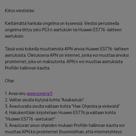
Kiitos viestistäsi.
Kieltämättä hankala ongelma on kyseessä. Viestisi perusteella
ongelma liittyy joko PS3:n asetuksiin tai Huawei E5776 -laitteen
asetuksiin.
Tässä voisi kokeilla muuttamista APN-arvoa Huawei E5776 -laitteen
asetuksista. Oletuksena APN on internet, jonka voi muuttaa arvoksi
prointernet, joka on maksutonta. APN:n voi muuttaa asetuksista
Profiilin hallinnan kautta.
Ohje:
1. Avaa sivu
www.sonera.fi
2. Valitse sivulta löytyvä kohta "Asiakastuki"
3. Avautuvalta sivulta valitaan kohta "Hae Ohjeista ja vinkeistä"
4. Hakukenttään kirjoitetaan Huawei E5776 ja valitaan kohta
"Huawei E5776 -asetukset"
5. Avautuvan sivun ohjeiden mukaan Profiilin hallinnan kautta voi
muuttaa APN:ksi prointernet (huomioithan, että internetyhteys