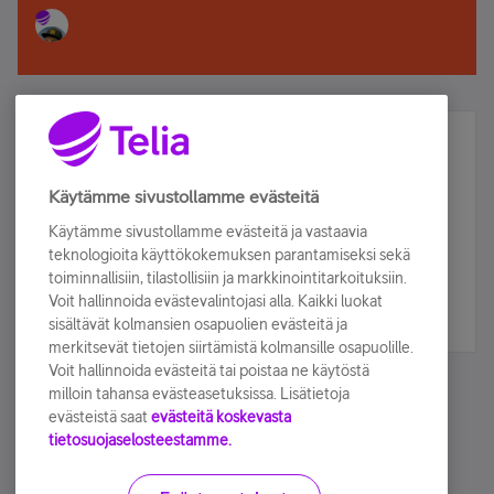
Älä jää paitsi – osallistu ja voita!
Tilaa Telian uutiskirje ja olet mukana arvonnassa.
Käytämme sivustollamme evästeitä
Samalla saat parhaat asiakasedut suoraan
Käytämme sivustollamme evästeitä ja vastaavia
sähköpostiisi.
teknologioita käyttökokemuksen parantamiseksi sekä
toiminnallisiin, tilastollisiin ja markkinointitarkoituksiin.
Voit hallinnoida evästevalintojasi alla. Kaikki luokat
Tilaa nyt
sisältävät kolmansien osapuolien evästeitä ja
merkitsevät tietojen siirtämistä kolmansille osapuolille.
Voit hallinnoida evästeitä tai poistaa ne käytöstä
milloin tahansa evästeasetuksissa. Lisätietoja
evästeistä saat
evästeitä koskevasta
tietosuojaselosteestamme.