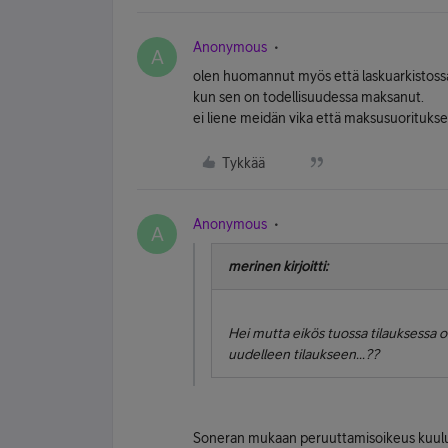
Anonymous
A
olen huomannut myös että laskuarkistossa 
kun sen on todellisuudessa maksanut.
ei liene meidän vika että maksusuoritukset
Tykkää
Anonymous
A
merinen kirjoitti:
Hei mutta eikös tuossa tilauksessa o
uudelleen tilaukseen...??
Soneran mukaan peruuttamisoikeus kuulu