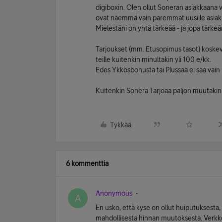
digiboxin. Olen ollut Soneran asiakkaana vu
ovat näemmä vain paremmat uusille asiakk
Mielestäni on yhtä tärkeää - ja jopa tärke
Tarjoukset (mm. Etusopimus tasot) koske
teille kuitenkin minultakin yli 100 e/kk.
Edes Ykkösbonusta tai Plussaa ei saa vain
Kuitenkin Sonera Tarjoaa paljon muutakin
Tykkää
6 kommenttia
Anonymous
A
En usko, että kyse on ollut huiputuksesta
mahdollisesta hinnan muutoksesta. Verkk