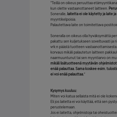
"Teillä on oikeus peruuttaa etämyyntikan
kun olette vastaanottaneet laitteen.
Peru
Soneralle,
laitetta ei ole käytetty ja lai
myyntikelpoisia.
Palautettava laite on toimitettava postit
Soneralla on oikeus olla hyväksymättä peru
pakattu sen kuljetukseen soveltuvasti ja r
vrk:n päästä tuotteen vastaanottamisesta.
korvaus mikäli palautetun laitteen pakkauk
naarmuuntunut tai sen myyntiarvo on muu
mikäli lisätuotteenä myytävän ohjelmistotu
enää palauttaa. Sama koskee esim. tulostim
ei voi enää palauttaa.
"
Kysymys kuuluu:
Miten voi katua sellaista mitä ei ole koken
Eli jos laitetta ei voi käyttää, että sen p
perustelemaan.
Jos ei laitetta, ohjelmistoja tai oheistuott