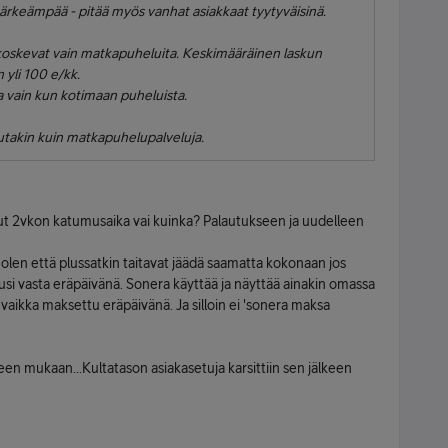
 tärkeämpää - pitää myös vanhat asiakkaat tyytyväisinä.
koskevat vain matkapuheluita. Keskimääräinen laskun
 yli 100 e/kk.
a vain kun kotimaan puheluista.
utakin kuin matkapuhelupalveluja.
llut 2vkon katumusaika vai kuinka? Palautukseen ja uudelleen
olen että plussatkin taitavat jäädä saamatta kokonaan jos
usi vasta eräpäivänä. Sonera käyttää ja näyttää ainakin omassa
vaikka maksettu eräpäivänä. Ja silloin ei 'sonera maksa
n mukaan...Kultatason asiakasetuja karsittiin sen jälkeen