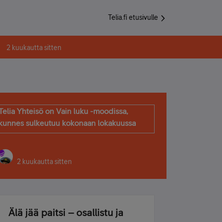
Telia.fi etusivulle
2 kuukautta sitten
Telia Yhteisö on Vain luku -moodissa,
kunnes sulkeutuu kokonaan lokakuussa
2 kuukautta sitten
Älä jää paitsi – osallistu ja