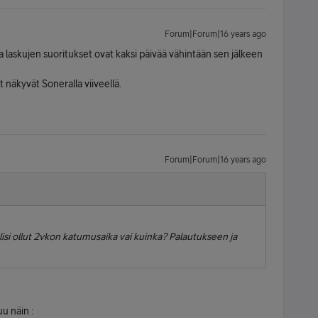
Forum|Forum|16 years ago
laskujen suoritukset ovat kaksi päivää vähintään sen jälkeen
 näkyvät Soneralla viiveellä.
Forum|Forum|16 years ago
lisi ollut 2vkon katumusaika vai kuinka? Palautukseen ja
u näin :