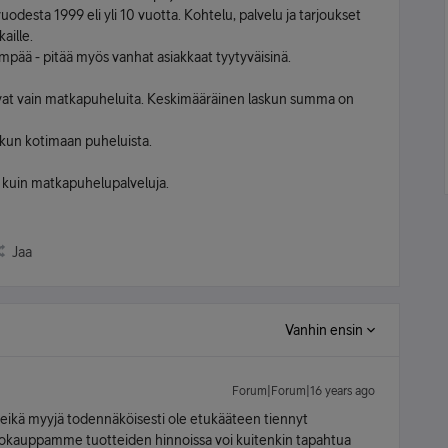
odesta 1999 eli yli 10 vuotta. Kohtelu, palvelu ja tarjoukset
aille.
ämpää - pitää myös vanhat asiakkaat tyytyväisinä.
vat vain matkapuheluita. Keskimääräinen laskun summa on
 kun kotimaan puheluista.
 kuin matkapuhelupalveluja.
Jaa
Vanhin ensin
Forum|Forum|16 years ago
, eikä myyjä todennäköisesti ole etukääteen tiennyt
okauppamme tuotteiden hinnoissa voi kuitenkin tapahtua