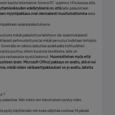
avien kautta tekemänne Sonera PC -sopimus 14 kuluessa siitä,
uttamisoikeuden edellytyksenä on, että
laite palautetaan
te ja sen myyntipakkaus ovat olennaisesti muuttumattomina
sekä
oimipaikkaan asiakaspalautuksena.
utusta mikäli palautettua laitetta ei ole asianmukaisesti
iittävästi pehmustettuna tai mikäli peruutus todetaan tehdyksi
 Soneralla on oikeus laskuttaa asiakkaalta kohtuullinen
sesta puuttuu siihen kuuluvia tarvikkeita, laite on
ta vastaavasta syystä laskenut.
Huomioittehan myös että
otteen (esim. Microsoft Office) pakkaus on avattu, sitä ei voi
ia, mikäli niiden värikasettipakkaukset on jo avattu, laitetta
ut ?
ystyy palauttaa. Niin miten sen katumuksen pystyy edes
eita pysty käyttämään niin kuka säilyttää nurkissa 14 päivää