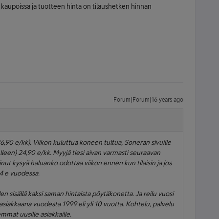
kaupoissa ja tuotteen hinta on tilaushetken hinnan
Forum|Forum|16 years ago
6,90 e/kk). Viikon kuluttua koneen tultua, Soneran sivuille
lleen) 24,90 e/kk. Myyjä tiesi aivan varmasti seuraavan
inut kysyä haluanko odottaa viikon ennen kun tilaisin ja jos
4 e vuodessa.
 sisällä kaksi saman hintaista pöytäkonetta. Ja reilu vuosi
asiakkaana vuodesta 1999 eli yli 10 vuotta. Kohtelu, palvelu
mat uusille asiakkaille.