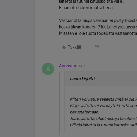
laitetta ja tuumii katuisko sitä vai ei.
Eihän sitä kokeilematta tiedä.
Vastaanottamispäivääkään ei pysty todista
koska tilasin koneen 9.10. Lähetyslistassa o
Missään ei ole tuota todellista vastaanott
Tykkää
Anonymous
A
Laura kirjoitti:
Miten voi katua sellaista mitä ei ole
Eli jos laitetta ei voi käyttää, että
perustelemaan.
Jos ei laitetta, ohjelmistoja tai ohei
päivää laitetta ja tuumii katuisko sitä 