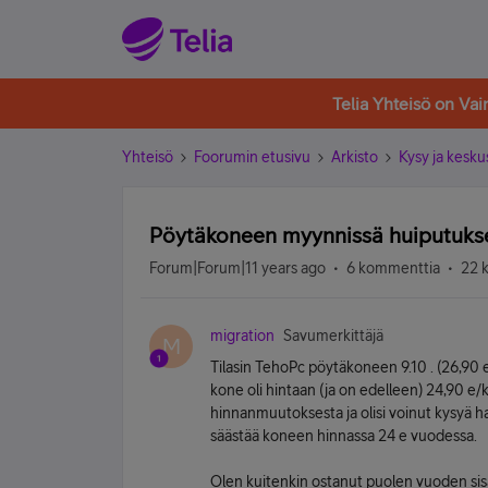
Telia Yhteisö on Va
Yhteisö
Foorumin etusivu
Arkisto
Kysy ja kesku
Pöytäkoneen myynnissä huiputuk
Forum|Forum|11 years ago
6 kommenttia
22 
migration
Savumerkittäjä
M
Tilasin TehoPc pöytäkoneen 9.10 . (26,90 e
kone oli hintaan (ja on edelleen) 24,90 e/
hinnanmuutoksesta ja olisi voinut kysyä ha
säästää koneen hinnassa 24 e vuodessa.
Olen kuitenkin ostanut puolen vuoden sisäl