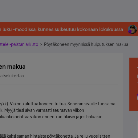
in luku -moodissa, kunnes sulkeutuu kokonaan lokakuussa
stele -palstan arkisto
Pöytäkoneen myynnissä huiputuksen makua
sen makua
katselukertaa
/kk). Viikon kuluttua koneen tultua, Soneran sivuille tuo sama
kk. Myyjä tiesi aivan varmasti seuraavan viikon
luanko odottaa viikon ennen kun tilaisin ja jos haluaisin
lä kaksi saman hintaista pöytäkonetta. Ja reilu vuosi sitten