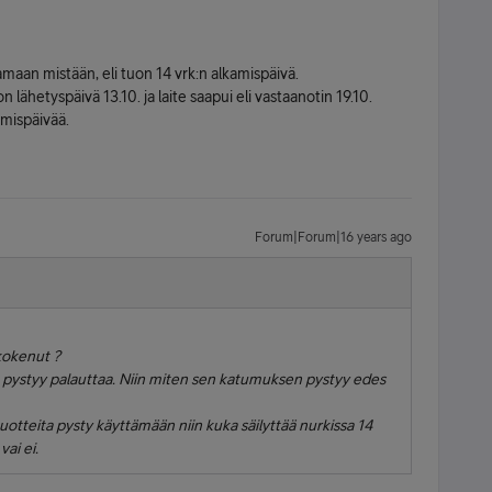
maan mistään, eli tuon 14 vrk:n alkamispäivä.
n lähetyspäivä 13.10. ja laite saapui eli vastaanotin 19.10.
amispäivää.
Forum|Forum|16 years ago
 kokenut ?
 sen pystyy palauttaa. Niin miten sen katumuksen pystyy edes
stuotteita pysty käyttämään niin kuka säilyttää nurkissa 14
vai ei.