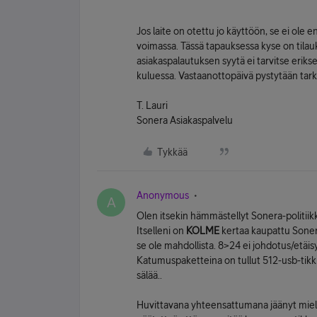
Jos laite on otettu jo käyttöön, se ei ole
voimassa. Tässä tapauksessa kyse on tilau
asiakaspalautuksen syytä ei tarvitse erik
kuluessa. Vastaanottopäivä pystytään tar
T. Lauri
Sonera Asiakaspalvelu
Tykkää
Anonymous
A
Olen itsekin hämmästellyt Sonera-politiik
Itselleni on
KOLME
kertaa kaupattu Sonera
se ole mahdollista. 8>24 ei johdotus/etäis
Katumuspaketteina on tullut 512-usb-tikkua
sälää..
Huvittavana yhteensattumana jäänyt miele