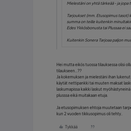
Mielestäni on yhtä tärkeää - ja jopa
Tarjoukset (mm. Etusopimus tasot) 
summa on teille kuitenkin minultakin
Edes Ykkösbonusta tai Plussaa ei sa
Kuitenkin Sonera Tarjoaa paljon mu
Hei mutta eikös tuossa tilauksessa olisi o
tilaukseen...??
Ja kokemuksen ja mielestäni ihan lukenut 
käytät nettipankki tai muuten maksat lask
laskumapissa kaikki laskut myöhästyneinä 
plusssa eikä muitakaan etuja.
Ja etusopimuksen ehtoja muutetaan tarpee
kun 2 vuoden tikkusopimus oli tehty..
Tykkää