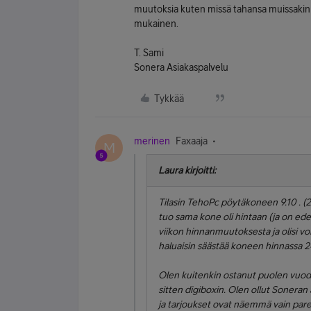
muutoksia kuten missä tahansa muissakin 
mukainen.
T. Sami
Sonera Asiakaspalvelu
Tykkää
merinen
Faxaaja
M
Laura kirjoitti:
Tilasin TehoPc pöytäkoneen 9.10 . (2
tuo sama kone oli hintaan (ja on ede
viikon hinnanmuutoksesta ja olisi vo
haluaisin säästää koneen hinnassa 2
Olen kuitenkin ostanut puolen vuoden
sitten digiboxin. Olen ollut Soneran 
ja tarjoukset ovat näemmä vain parem