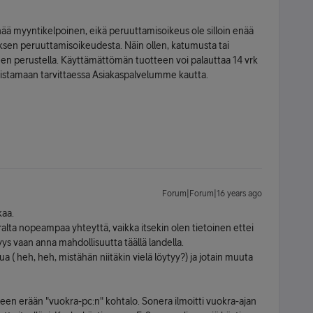
 enää myyntikelpoinen, eikä peruuttamisoikeus ole silloin enää
ksen peruuttamisoikeudesta. Näin ollen, katumusta tai
seen perustella. Käyttämättömän tuotteen voi palauttaa 14 vrk
kistamaan tarvittaessa Asiakaspalvelumme kautta.
Forum|Forum|16 years ago
kaa.
lta nopeampaa yhteyttä, vaikka itsekin olen tietoinen ettei
yys vaan anna mahdollisuutta täällä landella.
 ( heh, heh, mistähän niitäkin vielä löytyy?) ja jotain muuta
en erään "vuokra-pc:n" kohtalo. Sonera ilmoitti vuokra-ajan