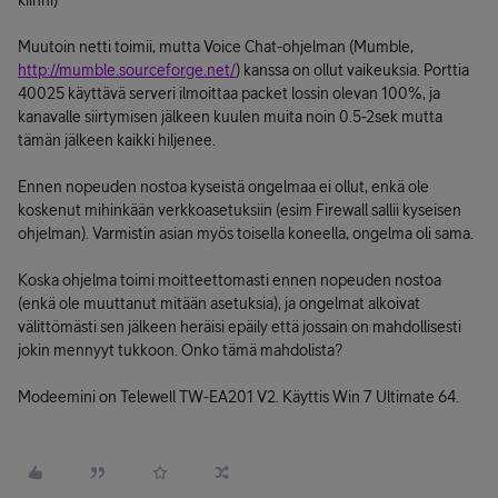
kiinni)
Muutoin netti toimii, mutta Voice Chat-ohjelman (Mumble,
http://mumble.sourceforge.net/
) kanssa on ollut vaikeuksia. Porttia
40025 käyttävä serveri ilmoittaa packet lossin olevan 100%, ja
kanavalle siirtymisen jälkeen kuulen muita noin 0.5-2sek mutta
tämän jälkeen kaikki hiljenee.
Ennen nopeuden nostoa kyseistä ongelmaa ei ollut, enkä ole
koskenut mihinkään verkkoasetuksiin (esim Firewall sallii kyseisen
ohjelman). Varmistin asian myös toisella koneella, ongelma oli sama.
Koska ohjelma toimi moitteettomasti ennen nopeuden nostoa
(enkä ole muuttanut mitään asetuksia), ja ongelmat alkoivat
välittömästi sen jälkeen heräisi epäily että jossain on mahdollisesti
jokin mennyyt tukkoon. Onko tämä mahdolista?
Modeemini on Telewell TW-EA201 V2. Käyttis Win 7 Ultimate 64.