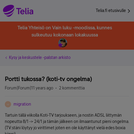
Telia.fi etusivulle
Telia Yhteisö on Vain luku -moodissa, kunnes
sulkeutuu kokonaan lokakuussa
Kysy ja keskustele -palstan arkisto
Portti tukossa? (koti-tv ongelma)
Forum|Forum|11 years ago
2 kommenttia
migration
M
Tartuin tällä viikolla Koti-TV tarjoukseen, ja nostin ADSL liittymän
nopeutta 8/1 -> 24/1 ja tämän jälkeen on ilmaantunut pieni ongelma.
(TV:stäni löytyy jo virittimet joten en ole käyttänyt vielä edes boxia