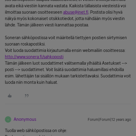
avata eikä viestiin kannata vastata. Kaikista tällaisista viesteistä voi
ilmoittaa suoraan osoitteeseen
abuse@inet.fi
. Postista olisi hyvä
näkyä myös kokonaiset otsikkotiedot, jotta nähdään myös viestin
lähde. Tämän jälkeen viesti kannattaa poistaa.
Soneran sähköpostissa voit määritellä tiettyjen postien siirtymisen
suoraan roskapostiksi.
Voit luoda suodattimia kirjautumalla ensin webmailiin osoitteessa:
http://www.sonera.fi/sahkoposti
Tämän jälkeen luot suodattimet valitsemalla ylhäältä Asetukset -->
posti --> suodattimet. Voit lisätä suodattimia haluamillasi ehdoilla
esim. lähettäjän tai sisällön mukaan tarkistettavaksi. Suodattimia voit
luoda niin monta kuin haluat.
Anonymous
Forum|Forum|12 years ago
A
Tuolla web sähköpostissa on ohje: