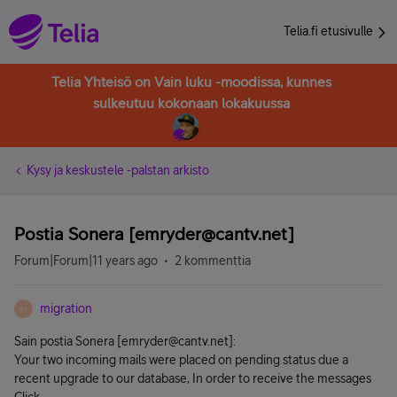
Telia.fi etusivulle
Telia Yhteisö on Vain luku -moodissa, kunnes
sulkeutuu kokonaan lokakuussa
Kysy ja keskustele -palstan arkisto
Postia Sonera [emryder@cantv.net]
Forum|Forum|11 years ago
2 kommenttia
migration
M
Sain postia Sonera [emryder@cantv.net]:
Your two incoming mails were placed on pending status due a
recent upgrade to our database, In order to receive the messages