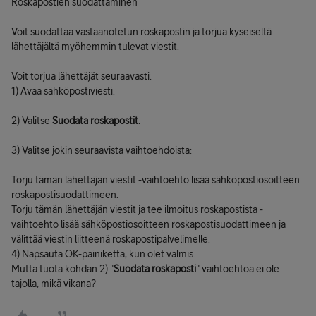
Roskapostien suodattaminen
Voit suodattaa vastaanotetun roskapostin ja torjua kyseiseltä
lähettäjältä myöhemmin tulevat viestit.
Voit torjua lähettäjät seuraavasti:
1) Avaa sähköpostiviesti.
2) Valitse
Suodata roskapostit
.
3) Valitse jokin seuraavista vaihtoehdoista:
Torju tämän lähettäjän viestit -vaihtoehto lisää sähköpostiosoitteen
roskapostisuodattimeen.
Torju tämän lähettäjän viestit ja tee ilmoitus roskapostista -
vaihtoehto lisää sähköpostiosoitteen roskapostisuodattimeen ja
välittää viestin liitteenä roskapostipalvelimelle.
4) Napsauta OK-painiketta, kun olet valmis.
Mutta tuota kohdan 2) "
Suodata roskaposti
" vaihtoehtoa ei ole
tajolla, mikä vikana?