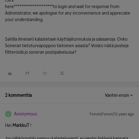
Click
here*********************to login and wait for response from
Administrator, we apologise for any inconvenience and appreciate
your understanding.
Saitilla ilmeiseti kalastetaan käyttäjätunnuksia ja salasanoja. Onko
Soneran tietoturvapoppoo tietoinen asiasta? Voisko näitä posteja
filtteröidä jo soneran postipalvelussa?
2 kommenttia
Vanhin ensin
Anonymous
Forum|Forum|12 years ago
A
Hei
MarkkuT
!
Jos sähköpostiin saapuu kalasteluviesti, ei viestin linkkejä kannata