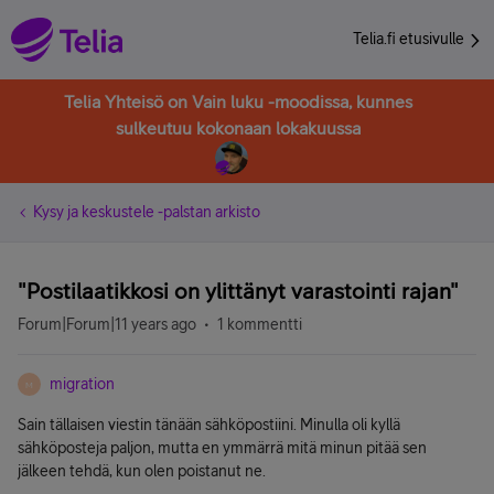
Telia.fi etusivulle
Telia Yhteisö on Vain luku -moodissa, kunnes
sulkeutuu kokonaan lokakuussa
Kysy ja keskustele -palstan arkisto
"Postilaatikkosi on ylittänyt varastointi rajan"
Forum|Forum|11 years ago
1 kommentti
migration
M
Sain tällaisen viestin tänään sähköpostiini. Minulla oli kyllä
sähköposteja paljon, mutta en ymmärrä mitä minun pitää sen
jälkeen tehdä, kun olen poistanut ne.