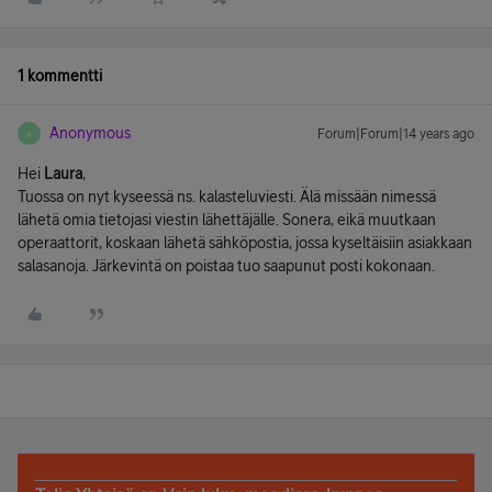
1 kommentti
Anonymous
Forum|Forum|14 years ago
A
Hei
Laura
,
Tuossa on nyt kyseessä ns. kalasteluviesti. Älä missään nimessä
lähetä omia tietojasi viestin lähettäjälle. Sonera, eikä muutkaan
operaattorit, koskaan lähetä sähköpostia, jossa kyseltäisiin asiakkaan
salasanoja. Järkevintä on poistaa tuo saapunut posti kokonaan.