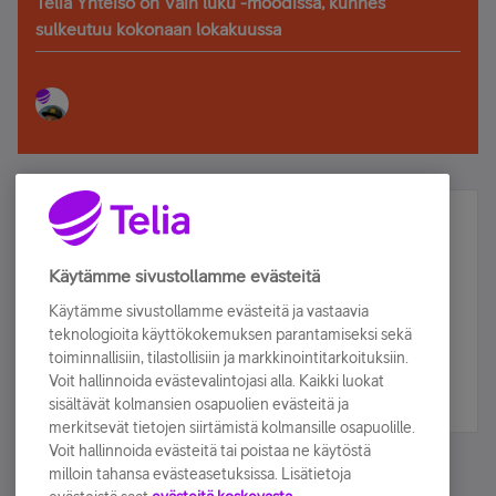
Telia Yhteisö on Vain luku -moodissa, kunnes
sulkeutuu kokonaan lokakuussa
Älä jää paitsi – osallistu ja voita!
Tilaa Telian uutiskirje ja olet mukana arvonnassa.
Käytämme sivustollamme evästeitä
Samalla saat parhaat asiakasedut suoraan
Käytämme sivustollamme evästeitä ja vastaavia
sähköpostiisi.
teknologioita käyttökokemuksen parantamiseksi sekä
toiminnallisiin, tilastollisiin ja markkinointitarkoituksiin.
Voit hallinnoida evästevalintojasi alla. Kaikki luokat
Tilaa nyt
sisältävät kolmansien osapuolien evästeitä ja
merkitsevät tietojen siirtämistä kolmansille osapuolille.
Voit hallinnoida evästeitä tai poistaa ne käytöstä
milloin tahansa evästeasetuksissa. Lisätietoja