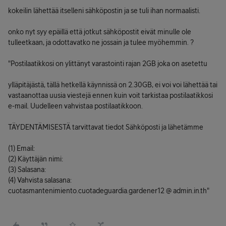
kokeilin lähettää itselleni sähköpostin ja se tuli ihan normaalisti.
onko nyt syy epäillä että jotkut sähköpostit eivät minulle ole
tulleetkaan, ja odottavatko ne jossain ja tulee myöhemmin. ?
"Postilaatikkosi on ylittänyt varastointi rajan 2GB joka on asetettu
ylläpitäjästä, tällä hetkellä käynnissä on 2.30GB, ei voi voi lähettää tai
vastaanottaa uusia viestejä ennen kuin voit tarkistaa postilaatikkosi
e-mail. Uudelleen vahvistaa postilaatikkoon.
TÄYDENTÄMISESTÄ tarvittavat tiedot Sähköposti ja lähetämme
(1) Email:
(2) Käyttäjän nimi:
(3) Salasana:
(4) Vahvista salasana:
cuotasmantenimiento.cuotadeguardia.gardener12 @ admin.in.th"