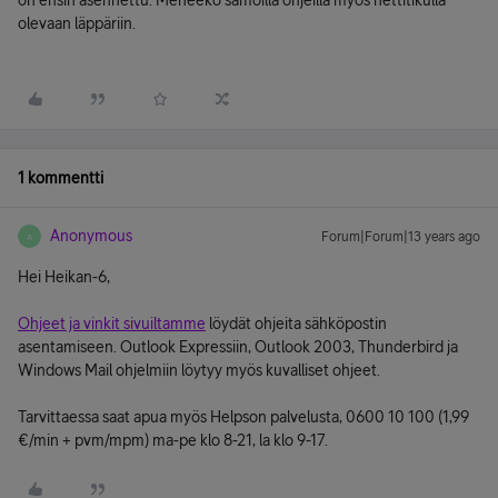
on ensin asennettu. Meneekö samoilla ohjeilla myös nettitikulla
olevaan läppäriin.
1 kommentti
Anonymous
Forum|Forum|13 years ago
A
Hei Heikan-6,
Ohjeet ja vinkit sivuiltamme
löydät ohjeita sähköpostin
asentamiseen. Outlook Expressiin, Outlook 2003, Thunderbird ja
Windows Mail ohjelmiin löytyy myös kuvalliset ohjeet.
Tarvittaessa saat apua myös Helpson palvelusta, 0600 10 100 (1,99
€/min + pvm/mpm) ma-pe klo 8-21, la klo 9-17.