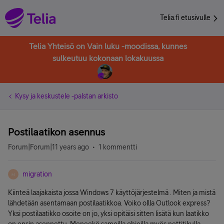
Telia.fi etusivulle
Telia Yhteisö on Vain luku -moodissa, kunnes
sulkeutuu kokonaan lokakuussa
Kysy ja keskustele -palstan arkisto
Postilaatikon asennus
Forum|Forum|11 years ago
1 kommentti
migration
M
Kiinteä laajakaista jossa Windows 7 käyttöjärjestelmä . Miten ja mistä
lähdetään asentamaan postilaatikkoa. Voiko ollla Outlook express?
Yksi postilaatikko osoite on jo, yksi opitäisi sitten lisätä kun laatikko