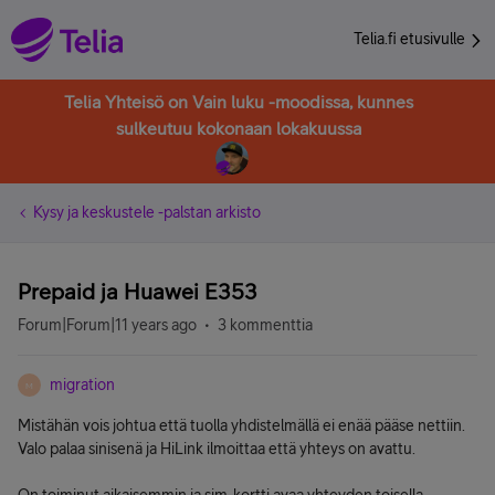
Telia.fi etusivulle
Telia Yhteisö on Vain luku -moodissa, kunnes
sulkeutuu kokonaan lokakuussa
Kysy ja keskustele -palstan arkisto
Prepaid ja Huawei E353
Forum|Forum|11 years ago
3 kommenttia
migration
M
Mistähän vois johtua että tuolla yhdistelmällä ei enää pääse nettiin.
Valo palaa sinisenä ja HiLink ilmoittaa että yhteys on avattu.