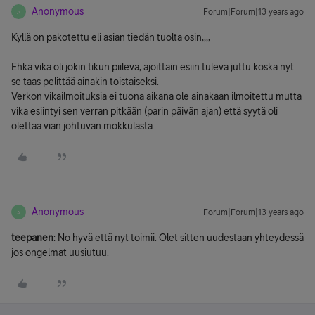
Anonymous
Forum|Forum|13 years ago
A
Kyllä on pakotettu eli asian tiedän tuolta osin,,,,
Ehkä vika oli jokin tikun piilevä, ajoittain esiin tuleva juttu koska nyt
se taas pelittää ainakin toistaiseksi.
Verkon vikailmoituksia ei tuona aikana ole ainakaan ilmoitettu mutta
vika esiintyi sen verran pitkään (parin päivän ajan) että syytä oli
olettaa vian johtuvan mokkulasta.
Anonymous
Forum|Forum|13 years ago
A
teepanen
: No hyvä että nyt toimii. Olet sitten uudestaan yhteydessä
jos ongelmat uusiutuu.