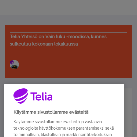
Telia Yhteisö on Vain luku -moodissa, kunnes
sulkeutuu kokonaan lokakuussa
Älä jää paitsi – osallistu ja voita!
Tilaa Telian uutiskirje ja olet mukana arvonnassa.
Käytämme sivustollamme evästeitä
Samalla saat parhaat asiakasedut suoraan
Käytämme sivustollamme evästeitä ja vastaavia
sähköpostiisi.
teknologioita käyttökokemuksen parantamiseksi sekä
toiminnallisiin, tilastollisiin ja markkinointitarkoituksiin.