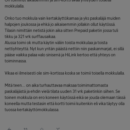
On toiminut aikaisemmin ja sim-kortti avaa yhteyden toisella
mokkulalla.
Onko tuo mokkula vain kertakäyttökamaa ja yks paskaläjä muiden
halpojen joukossa ja ehkä jo aikaisemmin jollakin ollut käytössä.
Tilasin nimittäin netistä jokin aika sitten Prepaid paketin jossa tuli
tikku ja 321 vrk surffausaikaa.
Alussa toimi ok mutta käytin väliin toista mokkulaa ja toista
nettiyhteyttä. Nyt kun yritän päästä nettiin niin paskanmarjat, ei sillä
pääse vaikka palaa valo sinisenä ja HiLink kertoo että yhteys on
toiminnassa.
Vikaa ei ilmeisesti ole sim-kortissa koska se toimii toisella mokkulalla.
Mitä teen.... on aika turhauttavaa maksaa toimimattomasta
paskaläjästä ja ehdin vielä tilata uuden 31 vrk paketinkin siihen. Se
toinen mokkula on ero koneen käytössä eikä se jouda olemaan tässä
koneella mutta testasin että kortti toimii kuitenkin eli vika täytyy olla
tuossa kertakäyttömokkulassa.