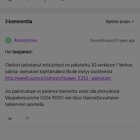
3 kommenttia
Vanhin ensin
Anonymous
Forum|Forum|13 years ago
A
Hei
teepanen
!
Oletkos tarkistanut että yhteys on pakotettu 3G verkkoon? Verkon
valinta -asetukset käyttämällesi tikulle löytyy osoitteesta
http://www5.sonera.fi/ohjeet/Huawei_E353_-asetukset
.
Jos pakotuskaan ei paranna tilannetta, voisit olla yhteydessä
Vikapalveluumme 0206 90101 niin tikun tilannetta voitaisiin
tarkemmin selvitellä.