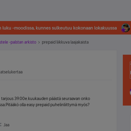
in luku -moodissa, kunnes sulkeutuu kokonaan lokakuussa
stele -palstan arkisto
prepaid liikkuva laajakaista
katselukertaa
tan tarjous 39.00e.kuukauden päästä seuraavan onko
ssa.Pitääkö olla easy prepaid puhelinliittymä myös?
Jaa