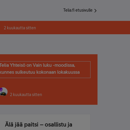
Telia.fi etusivulle
2 kuukautta sitten
Telia Yhteisö on Vain luku -moodissa,
kunnes sulkeutuu kokonaan lokakuussa
2 kuukautta sitten
Älä jää paitsi – osallistu ja