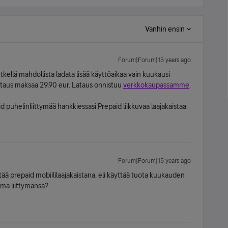
Vanhin ensin
Forum|Forum|15 years ago
etkellä mahdollista ladata lisää käyttöaikaa vain kuukausi
taus maksaa 29,90 eur. Lataus onnistuu
verkkokaupassamme
.
id puhelinliittymää hankkiessasi Prepaid liikkuvaa laajakaistaa.
Forum|Forum|15 years ago
tää prepaid mobiililaajakaistana, eli käyttää tuota kuukauden
 oma liittymänsä?