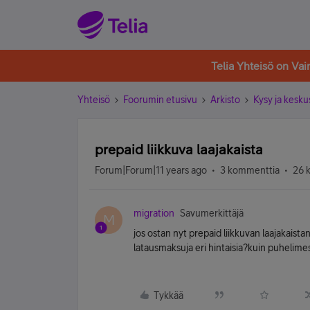
Telia Yhteisö on Va
Yhteisö
Foorumin etusivu
Arkisto
Kysy ja kesku
prepaid liikkuva laajakaista
Forum|Forum|11 years ago
3 kommenttia
26 
migration
Savumerkittäjä
M
jos ostan nyt prepaid liikkuvan laajakais
latausmaksuja eri hintaisia?kuin puhelime
Tykkää