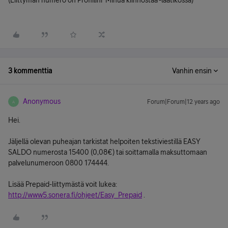
(Liittymän numero on Profiilini 'Minua kiinnostaa'-laatikossa)
3 kommenttia
Vanhin ensin
Anonymous
Forum|Forum|12 years ago
A
Hei.
Jäljellä olevan puheajan tarkistat helpoiten tekstiviestillä EASY
SALDO numerosta 15400 (0,08€) tai soittamalla maksuttomaan
palvelunumeroon 0800 174444.
Lisää Prepaid-liittymästä voit lukea:
http://www5.sonera.fi/ohjeet/Easy_Prepaid
.