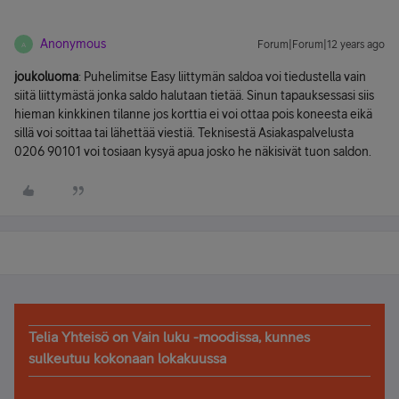
Anonymous
Forum|Forum|12 years ago
A
joukoluoma
: Puhelimitse Easy liittymän saldoa voi tiedustella vain
siitä liittymästä jonka saldo halutaan tietää. Sinun tapauksessasi siis
hieman kinkkinen tilanne jos korttia ei voi ottaa pois koneesta eikä
sillä voi soittaa tai lähettää viestiä. Teknisestä Asiakaspalvelusta
0206 90101 voi tosiaan kysyä apua josko he näkisivät tuon saldon.
Telia Yhteisö on Vain luku -moodissa, kunnes
sulkeutuu kokonaan lokakuussa