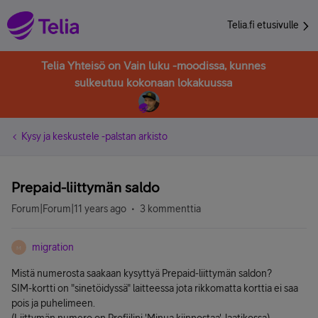
Telia.fi etusivulle
Telia Yhteisö on Vain luku -moodissa, kunnes
sulkeutuu kokonaan lokakuussa
Kysy ja keskustele -palstan arkisto
Prepaid-liittymän saldo
Forum|Forum|11 years ago
3 kommenttia
migration
M
Mistä numerosta saakaan kysyttyä Prepaid-liittymän saldon?
SIM-kortti on "sinetöidyssä" laitteessa jota rikkomatta korttia ei saa
pois ja puhelimeen.