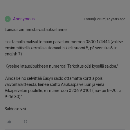
Anonymous
Forum|Forum|12 years ago
A
Lainaus aiemmista vastauksistanne:
'soittamalla maksuttomaan palvelunumeroon 0800 174444 (valitse
ensimmäisellä kerralla automaatin kieli: suomi 5, på svenska 6, in
english 7)'
'Kyselee latauslipukkeen numeroa! Tarkoitus olisi kysellä saldoa.'
'Ainoa keino selvittää Easyn saldo ottamatta korttia pois
valvontalaitteesta, lienee soitto Asiakaspalveluun ja vielä
Vikapalvelun puolelle, eli numeroon 0206 9 0101 (ma–pe 8–20, la
9–16.30).'
Saldo selvisi.