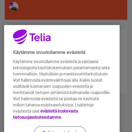
Älä jää paitsi – osallistu ja voita!
Tilaa Telian uutiskirje ja olet mukana arvonnassa.
Käytämme sivustollamme evästeitä
Samalla saat parhaat asiakasedut suoraan
Käytämme sivustollamme evästeitä ja vastaavia
sähköpostiisi.
teknologioita käyttökokemuksen parantamiseksi sekä
toiminnallisiin, tilastollisiin ja markkinointitarkoituksiin.
Voit hallinnoida evästevalintojasi alla. Kaikki luokat
Tilaa nyt
sisältävät kolmansien osapuolien evästeitä ja
merkitsevät tietojen siirtämistä kolmansille osapuolille.
Voit hallinnoida evästeitä tai poistaa ne käytöstä
milloin tahansa evästeasetuksissa. Lisätietoja
evästeistä saat
evästeitä koskevasta
tietosuojaselosteestamme.
Käyttöehdot
Accessibility statement