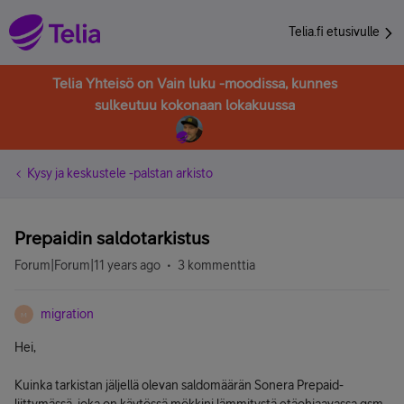
Telia.fi etusivulle
Telia Yhteisö on Vain luku -moodissa, kunnes
sulkeutuu kokonaan lokakuussa
Kysy ja keskustele -palstan arkisto
Prepaidin saldotarkistus
Forum|Forum|11 years ago
3 kommenttia
migration
M
Hei,
Kuinka tarkistan jäljellä olevan saldomäärän Sonera Prepaid-