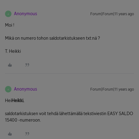
Anonymous
Forum|Forum|11 years ago
A
Moi !
Mikä on numero tohon saldotarkistukseen txt:nä ?
T. Heikki
Anonymous
Forum|Forum|11 years ago
A
Hei
Heikki
,
saldotarkistuksen voit tehdä lähettämällä tekstiviestin EASY SALDO
15400 -numeroon.