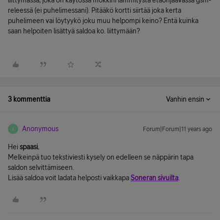
liittymässä, joka on käytössä mökkini lämmitystä etäohjaavassa gsm-
releessä (ei puhelimessani). Pitääkö kortti siirtää joka kerta
puhelimeen vai löytyykö joku muu helpompi keino? Entä kuinka
saan helpoiten lisättyä saldoa ko. liittymään?
3 kommenttia
Vanhin ensin
Anonymous
Forum|Forum|11 years ago
A
Hei
spaasi
,
Melkeinpä tuo tekstiviesti kysely on edelleen se näppärin tapa
saldon selvittämiseen.
Lisää saldoa voit ladata helposti vaikkapa
Soneran sivuilta
.