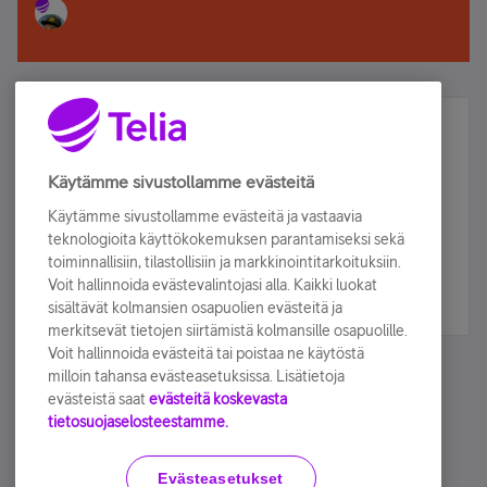
Älä jää paitsi – osallistu ja voita!
Tilaa Telian uutiskirje ja olet mukana arvonnassa.
Käytämme sivustollamme evästeitä
Samalla saat parhaat asiakasedut suoraan
Käytämme sivustollamme evästeitä ja vastaavia
sähköpostiisi.
teknologioita käyttökokemuksen parantamiseksi sekä
toiminnallisiin, tilastollisiin ja markkinointitarkoituksiin.
Voit hallinnoida evästevalintojasi alla. Kaikki luokat
Tilaa nyt
sisältävät kolmansien osapuolien evästeitä ja
merkitsevät tietojen siirtämistä kolmansille osapuolille.
Voit hallinnoida evästeitä tai poistaa ne käytöstä
milloin tahansa evästeasetuksissa. Lisätietoja
evästeistä saat
evästeitä koskevasta
tietosuojaselosteestamme.
Käyttöehdot
Accessibility statement
Evästeasetukset