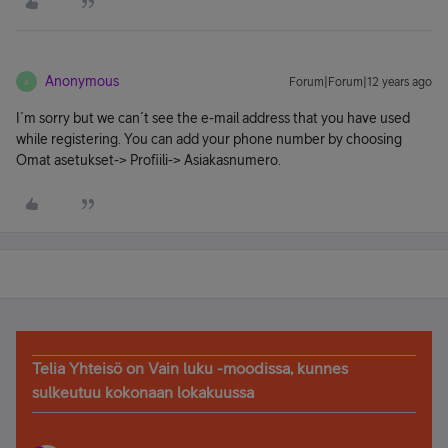
Anonymous
Forum|Forum|12 years ago
A
I´m sorry but we can´t see the e-mail address that you have used
while registering. You can add your phone number by choosing
Omat asetukset-> Profiili-> Asiakasnumero.
Telia Yhteisö on Vain luku -moodissa, kunnes
sulkeutuu kokonaan lokakuussa