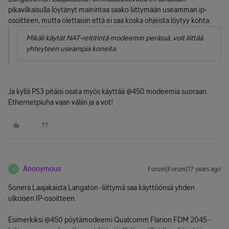
pikavilkaisulla löytänyt mainintaa saako liittymään useamman ip-
osoitteen, mutta olettaisin että ei saa koska ohjeista löytyy kohta:
Mikäli käytät NAT-reititintä modeemin perässä, voit liittää
yhteyteen useampia koneita.
Ja kyllä PS3 pitäisi osata myös käyttää @450 modeemia suoraan.
Ethernetpiuha vaan väliin ja a vot!
Anonymous
Forum|Forum|17 years ago
A
Sonera Laajakaista Langaton -liittymä saa käyttöönsä yhden
ulkoisen IP-osoitteen.
Esimerkiksi @450 pöytämodeemi Qualcomm Flarion FDM 2045 -