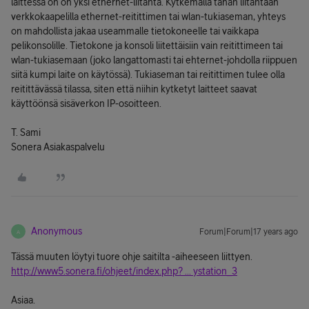
laittessa on on yksi ethernet-liitäntä. Kytkemällä tähän liitäntään
verkkokaapelilla ethernet-reitittimen tai wlan-tukiaseman, yhteys
on mahdollista jakaa useammalle tietokoneelle tai vaikkapa
pelikonsolille. Tietokone ja konsoli liitettäisiin vain reitittimeen tai
wlan-tukiasemaan (joko langattomasti tai ehternet-johdolla riippuen
siitä kumpi laite on käytössä). Tukiaseman tai reitittimen tulee olla
reitittävässä tilassa, siten että niihin kytketyt laitteet saavat
käyttöönsä sisäverkon IP-osoitteen.
T. Sami
Sonera Asiakaspalvelu
Anonymous
Forum|Forum|17 years ago
A
Tässä muuten löytyi tuore ohje saitilta -aiheeseen liittyen.
http://www5.sonera.fi/ohjeet/index.php? ... ystation_3
Asiaa.