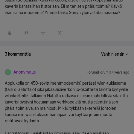
saada tuo pleikkari kans verkkoon, että ei jää verkkopeliharrastus
kaverin kanssa ihan historiaan. Eli miten sen pitäisi toimia? Käykö
ihan sama modeemi? Ymmärtääkö Sonyn ylpeys tätä masiinaa?
3 kommenttia
Vanhin ensin
Anonymous
Forum|Forum|17 years ago
A
Appiukolla on 450-sovittimen(modeemin) perässä wlan-tukiasema
(taisi olla Buffalo) joka jakaa sisäverkon ip-osoitteita talosta löytyville
wlankorteille. Tällainen Natattu ratkaisu ei tosin mahdollista sitä että
kaverisi pystyisi hostaamaan verkkopelejä mutta clienttinä sen
pitäisi toimia vallan mainiosti. Mikäli tykkää väkerrellä johtojen
kanssa niin wlan-tukiaseman sijaan voi käyttää jotain muuta
reitittävää kytkintä.
Langattoman Laajakaistan ominaisuussivulta en ainakaan