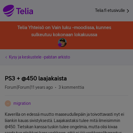
Telia.fi etusivulle
Telia Yhteisö on Vain luku -moodissa, kunnes
sulkeutuu kokonaan lokakuussa
Kysy ja keskustele -palstan arkisto
PS3 + @450 laajakaista
Forum|Forum|11 years ago
3 kommenttia
migration
M
Kaverilla on edessä muutto maaseudullepäin ja toivottavasti nyt ei
liiankin kauas sivistyksestä. Laajakaistaksi tulee mitä ilmeisimmin
@450. Tietsikan kanssa tuskin tulee ongelmia, mutta olisi kivaa