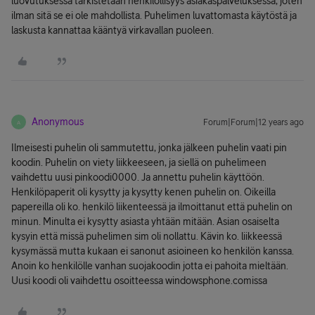
luovutuksessa tarkistetaan henkilöllisyys asiakaspalveluksessa, joten
ilman sitä se ei ole mahdollista. Puhelimen luvattomasta käytöstä ja
laskusta kannattaa kääntyä virkavallan puoleen.
Anonymous
Forum|Forum|12 years ago
A
Ilmeisesti puhelin oli sammutettu, jonka jälkeen puhelin vaati pin
koodin. Puhelin on viety liikkeeseen, ja siellä on puhelimeen
vaihdettu uusi pinkoodi0000. Ja annettu puhelin käyttöön.
Henkilöpaperit oli kysytty ja kysytty kenen puhelin on. Oikeilla
papereilla oli ko. henkilö liikenteessä ja ilmoittanut että puhelin on
minun. Minulta ei kysytty asiasta yhtään mitään. Asian osaiselta
kysyin että missä puhelimen sim oli nollattu. Kävin ko. liikkeessä
kysymässä mutta kukaan ei sanonut asioineen ko henkilön kanssa.
Anoin ko henkilölle vanhan suojakoodin jotta ei pahoita mieltään.
Uusi koodi oli vaihdettu osoitteessa windowsphone.comissa