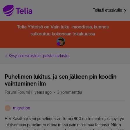
Telia.fi etusivulle
Telia Yhteisö on Vain luku -moodissa, kunnes
sulkeutuu kokonaan lokakuussa
Kysy ja keskustele -palstan arkisto
Puhelimen lukitus, ja sen jälkeen pin koodin
vaihtaminen ilm
Forum|Forum|11 years ago
3 kommenttia
migration
M
Hei. Käsittääkseni puhelimessani lumia 800 on toiminto, jolla pystyn
lukitsemaan puhelimen etänä missä päin maailmaa tahansa. Miten