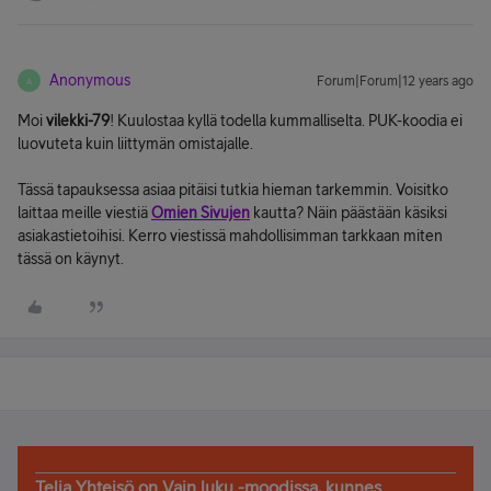
Anonymous
Forum|Forum|12 years ago
A
Moi
vilekki-79
! Kuulostaa kyllä todella kummalliselta. PUK-koodia ei
luovuteta kuin liittymän omistajalle.
Tässä tapauksessa asiaa pitäisi tutkia hieman tarkemmin. Voisitko
laittaa meille viestiä
Omien Sivujen
kautta? Näin päästään käsiksi
asiakastietoihisi. Kerro viestissä mahdollisimman tarkkaan miten
tässä on käynyt.
Telia Yhteisö on Vain luku -moodissa, kunnes