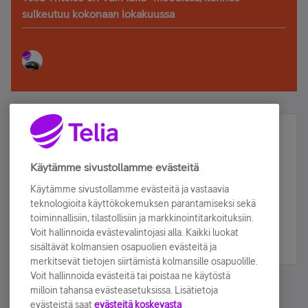
sulkeutuu kokonaan lokakuussa
Älä jää paitsi – osallistu ja voita!
Tilaa Telian uutiskirje ja olet mukana arvonnassa.
Käytämme sivustollamme evästeitä
Samalla saat parhaat asiakasedut suoraan
Käytämme sivustollamme evästeitä ja vastaavia
sähköpostiisi.
teknologioita käyttökokemuksen parantamiseksi sekä
toiminnallisiin, tilastollisiin ja markkinointitarkoituksiin.
Voit hallinnoida evästevalintojasi alla. Kaikki luokat
Tilaa nyt
sisältävät kolmansien osapuolien evästeitä ja
merkitsevät tietojen siirtämistä kolmansille osapuolille.
Voit hallinnoida evästeitä tai poistaa ne käytöstä
milloin tahansa evästeasetuksissa. Lisätietoja
evästeistä saat
evästeitä koskevasta