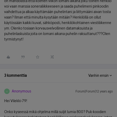
on mahdollista että kolmen viikon lomani aikana joku toinen henkilö
voi vaan marssia soneraliikkeeseen ja saada puhelimeni pinkoodin
vaihdettua ja alkaa käyttämään puhelintani ja liittymääni aivan tosta
vaan? Ilman että minulta kysytään mitään? Henkilöllä on ollut
käytössään kaikki kuvat, sähköposti, henkilökohtainen viestiliikenne
ym. Olenko tosiaan korvausvelvollinen datamaksuista ja
puhelinlaskuista joita on lomani aikana puhelin raksuttanut???Olen
tyrmistynyt!
3 kommenttia
Vanhin ensin
Anonymous
Forum|Forum|12 years ago
A
Hei Vilekki-79!
Onko kyseessä mikä ohjelma millä suljit lumia 800? Puk-koodien