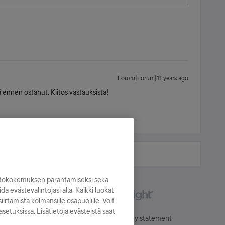
Forum|Forum|11 years ago
ä ennen ostanut. Kiitos vastauksista!
yttökokemuksen parantamiseksi sekä
oida evästevalintojasi alla. Kaikki luokat
irtämistä kolmansille osapuolille. Voit
asetuksissa. Lisätietoja evästeistä saat
Käyttöehdot
Accessibility statement