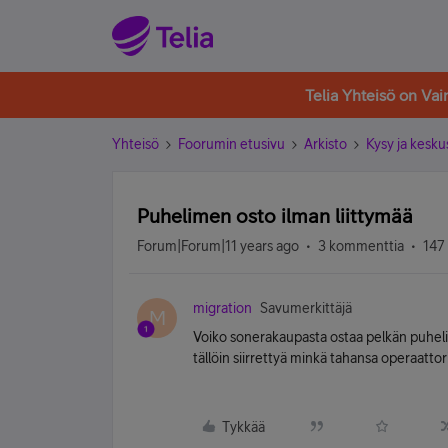
Telia Yhteisö on Va
Yhteisö
Foorumin etusivu
Arkisto
Kysy ja kesku
Puhelimen osto ilman liittymää
Forum|Forum|11 years ago
3 kommenttia
147
migration
Savumerkittäjä
M
Voiko sonerakaupasta ostaa pelkän puheli
tällöin siirrettyä minkä tahansa operaattori
Tykkää