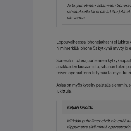
Ja Ei, puhelimen ostaminen Sonera ka
rahoituksella tai ei ole lukittu.) Ain
ole varma.
Loppuvaiheessa iphoneja(kaan) ei lukitt
Nimimerkillä iphone 5s kytkynä myyty jo 
Sonerakin totesi juuri ennen kytkykaupas
asiakkaiden kiusaamista, rahahan tulee pak
toisen operaattorin liittymää tai myisi luu
Asiaa on myös kyselty palstalla aiemmin, 
lukittuja.
KatjaN kirjoitti:
Mitkään puhelimet eivät ole enää lu
riippumatta siitä minkä operaattorin 