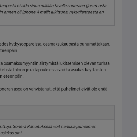
upasta ei sido sinua millään tavalla soneraan (jos et osta
akin ennen oli Iphone 4 mallit lukittuna, nykytilanteesta en
u edes kytkysoppareissa, osamaksukaupasta puhumattakaan.
eteenpäin.
ta osamaksumyyntiin siirtymistä lukitsemisen olevan turhaa
etista taloon joka tapauksessa vaikka asiakas käyttäisikin
rin eteenpäin.
soneran aspa on vahvistanut, että puhelimet eivät ole enää
kittuja. Sonera Rahoituksella voit hankkia puhelimen
asiakas olet.