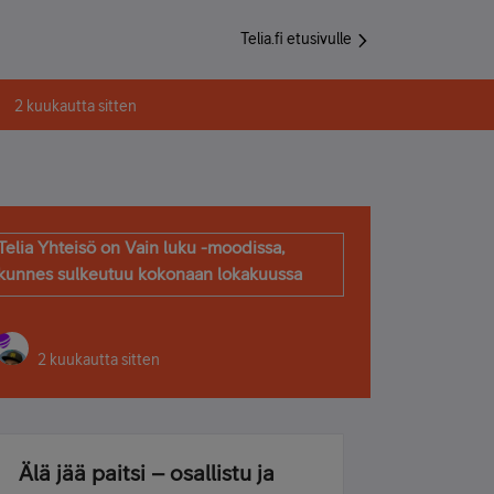
Telia.fi etusivulle
2 kuukautta sitten
Telia Yhteisö on Vain luku -moodissa,
kunnes sulkeutuu kokonaan lokakuussa
2 kuukautta sitten
Älä jää paitsi – osallistu ja