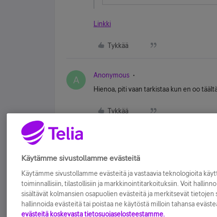
Linkki
Tykkää
Anonymous
A
Hienoa, piti vaan tarkistaa kun en oo täält
Tykkää
Käytämme sivustollamme evästeitä
Käytämme sivustollamme evästeitä ja vastaavia teknologioita kä
toiminnallisiin, tilastollisiin ja markkinointitarkoituksiin. Voit hallinn
sisältävät kolmansien osapuolien evästeitä ja merkitsevät tietojen si
hallinnoida evästeitä tai poistaa ne käytöstä milloin tahansa eväste
evästeitä koskevasta tietosuojaselosteestamme.