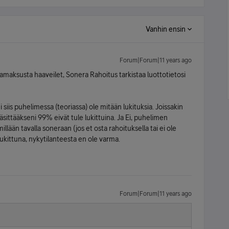
Vanhin ensin
Forum|Forum|11 years ago
samaksusta haaveilet, Sonera Rahoitus tarkistaa luottotietosi
siis puhelimessa (teoriassa) ole mitään lukituksia. Joissakin
äsittääkseni 99% eivät tule lukittuina. Ja Ei, puhelimen
lään tavalla soneraan (jos et osta rahoituksella tai ei ole
 lukittuna, nykytilanteesta en ole varma.
Forum|Forum|11 years ago