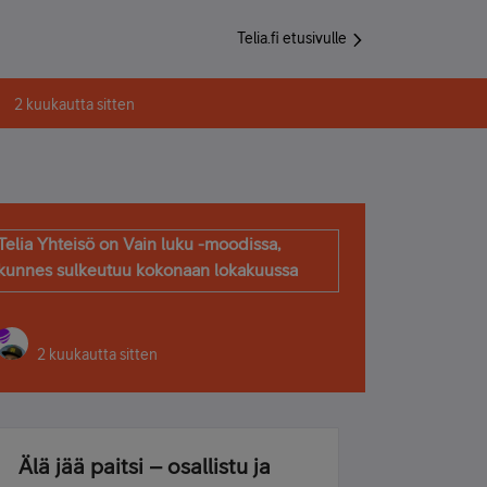
Telia.fi etusivulle
2 kuukautta sitten
Telia Yhteisö on Vain luku -moodissa,
kunnes sulkeutuu kokonaan lokakuussa
2 kuukautta sitten
Älä jää paitsi – osallistu ja