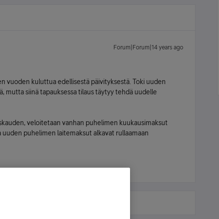
Forum|Forum|14 years ago
n vuoden kuluttua edellisestä päivityksestä. Toki uuden
, mutta siinä tapauksessa tilaus täytyy tehdä uudelle
skauden, veloitetaan vanhan puhelimen kuukausimaksut
a uuden puhelimen laitemaksut alkavat rullaamaan