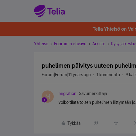
Telia Yhteisö on Va
Yhteisö
Foorumin etusivu
Arkisto
Kysy ja kesku
puhelimen päivitys uuteen puheli
Forum|Forum|11 years ago
1 kommentti
9 kat
migration
Savumerkittäjä
M
voiko tilata toisen puhelimen liittymään jo
Tykkää