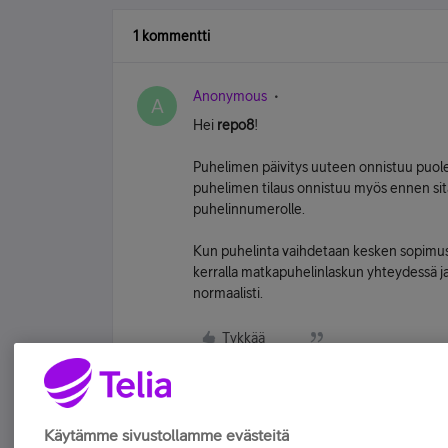
1 kommentti
Anonymous
A
Hei
repo8
!
Puhelimen päivitys uuteen onnistuu puole
puhelimen tilaus onnistuu myös ennen sitä
puhelinnumerolle.
Kun puhelinta vaihdetaan kesken sopimu
kerralla matkapuhelinlaskun yhteydessä j
normaalisti.
Tykkää
Käytämme sivustollamme evästeitä