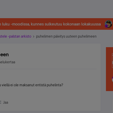
in luku -moodissa, kunnes sulkeutuu kokonaan lokakuussa
stele -palstan arkisto
puhelimen päivitys uuteen puhelimeen
meen
selukertaa
s viellä ei ole maksanut entistä puhelinta?
Jaa