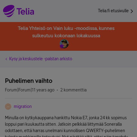
Telia.fi etusivulle
Telia Yhteisö on Vain luku -moodissa, kunnes
sulkeutuu kokonaan lokakuussa
Kysy ja keskustele -palstan arkisto
Puhelimen vaihto
Forum|Forum|11 years ago
2 kommenttia
migration
M
Minulla on kytkykauppana hankittu Nokia E7, jonka 24 kk sopimus
loppui pari kuukautta sitten. Jatkoin pelkkää liittymää Soneralla
odottaen, että harras unelmani kunnollisen QWERTY-puhelimen