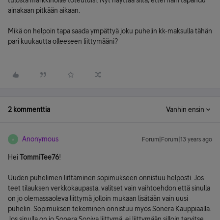
tulosta markkinoille toteutuisi. Nyt näyttää siltä, ettei näin tapahdu
ainakaan pitkään aikaan.
Mikä on helpoin tapa saada ympättyä joku puhelin kk-maksulla tähän
pari kuukautta olleeseen liittymääni?
2 kommenttia
Vanhin ensin
Anonymous
Forum|Forum|13 years ago
A
Hei
TommiTee76
!
Uuden puhelimen liittäminen sopimukseen onnistuu helposti. Jos
teet tilauksen verkkokaupasta, valitset vain vaihtoehdon että sinulla
on jo olemassaoleva liittymä jolloin mukaan lisätään vain uusi
puhelin. Sopimuksen tekeminen onnistuu myös Sonera Kauppiaalla.
Jos sinulla on jo Sonera Sopiva liittymä, ei liittymään silloin tarvitse