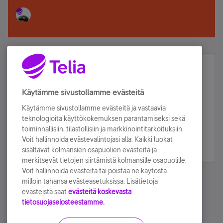
Älä jää paitsi – osallistu ja voita!
Tilaa Telian uutiskirje ja olet mukana arvonnassa.
Käytämme sivustollamme evästeitä
Samalla saat parhaat asiakasedut suoraan
Käytämme sivustollamme evästeitä ja vastaavia
sähköpostiisi.
teknologioita käyttökokemuksen parantamiseksi sekä
toiminnallisiin, tilastollisiin ja markkinointitarkoituksiin.
Voit hallinnoida evästevalintojasi alla. Kaikki luokat
Tilaa nyt
sisältävät kolmansien osapuolien evästeitä ja
merkitsevät tietojen siirtämistä kolmansille osapuolille.
Voit hallinnoida evästeitä tai poistaa ne käytöstä
milloin tahansa evästeasetuksissa. Lisätietoja
evästeistä saat
evästeitä koskevasta
tietosuojaselosteestamme.