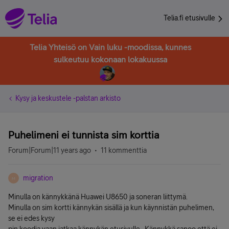
Telia.fi etusivulle
Telia Yhteisö on Vain luku -moodissa, kunnes
sulkeutuu kokonaan lokakuussa
Kysy ja keskustele -palstan arkisto
Puhelimeni ei tunnista sim korttia
Forum|Forum|11 years ago
11 kommenttia
migration
M
Minulla on kännykkänä Huawei U8650 ja soneran liittymä.
Minulla on sim kortti kännykän sisällä ja kun käynnistän puhelimen,
se ei edes kysy