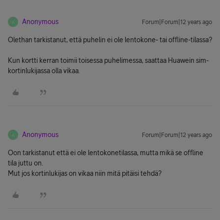
Anonymous
Forum|Forum|12 years ago
A
Olethan tarkistanut, että puhelin ei ole lentokone- tai offline-tilassa?
Kun kortti kerran toimii toisessa puhelimessa, saattaa Huawein sim-
kortinlukijassa olla vikaa.
Anonymous
Forum|Forum|12 years ago
A
Oon tarkistanut että ei ole lentokonetilassa, mutta mikä se offline
tila juttu on.
Mut jos kortinlukijas on vikaa niin mitä pitäisi tehdä?