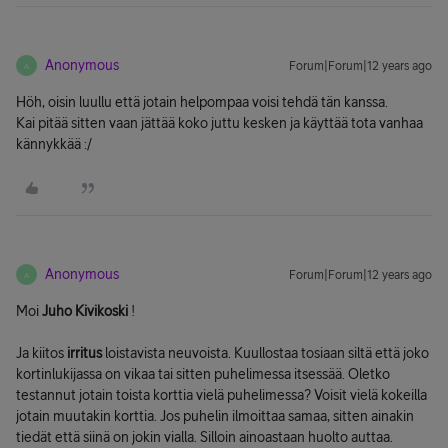
Anonymous
Forum|Forum|12 years ago
A
Höh, oisin luullu että jotain helpompaa voisi tehdä tän kanssa.
Kai pitää sitten vaan jättää koko juttu kesken ja käyttää tota vanhaa
kännykkää :/
Anonymous
Forum|Forum|12 years ago
A
Moi
Juho Kivikoski
!
Ja kiitos
irritus
loistavista neuvoista. Kuullostaa tosiaan siltä että joko
kortinlukijassa on vikaa tai sitten puhelimessa itsessää. Oletko
testannut jotain toista korttia vielä puhelimessa? Voisit vielä kokeilla
jotain muutakin korttia. Jos puhelin ilmoittaa samaa, sitten ainakin
tiedät että siinä on jokin vialla. Silloin ainoastaan huolto auttaa.