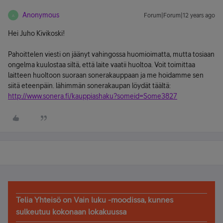
Anonymous
Forum|Forum|12 years ago
A
Hei Juho Kivikoski!
Pahoittelen viesti on jäänyt vahingossa huomioimatta, mutta tosiaan
ongelma kuulostaa siltä, että laite vaatii huoltoa. Voit toimittaa
laitteen huoltoon suoraan sonerakauppaan ja me hoidamme sen
siitä eteenpäin. lähimmän sonerakaupan löydät täältä:
http://www.sonera.fi/kauppiashaku?someid=Some3827
Telia Yhteisö on Vain luku -moodissa, kunnes
sulkeutuu kokonaan lokakuussa