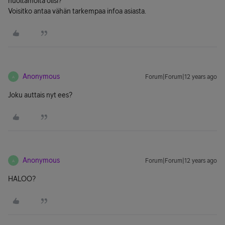
huoltamoita olisi?
Voisitko antaa vähän tarkempaa infoa asiasta.
Anonymous
Forum|Forum|12 years ago
A
Joku auttais nyt ees?
Anonymous
Forum|Forum|12 years ago
A
HALOO?