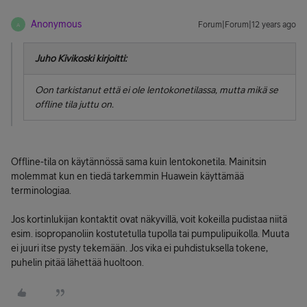
Anonymous
Forum|Forum|12 years ago
A
Juho Kivikoski kirjoitti:
Oon tarkistanut että ei ole lentokonetilassa, mutta mikä se
offline tila juttu on.
Offline-tila on käytännössä sama kuin lentokonetila. Mainitsin
molemmat kun en tiedä tarkemmin Huawein käyttämää
terminologiaa.
Jos kortinlukijan kontaktit ovat näkyvillä, voit kokeilla pudistaa niitä
esim. isopropanoliin kostutetulla tupolla tai pumpulipuikolla. Muuta
ei juuri itse pysty tekemään. Jos vika ei puhdistuksella tokene,
puhelin pitää lähettää huoltoon.