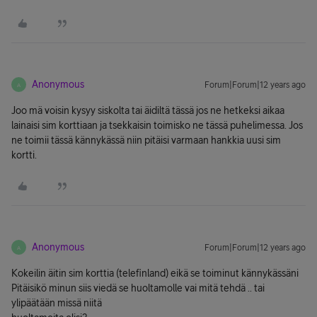
Anonymous
Forum|Forum|12 years ago
A
Joo mä voisin kysyy siskolta tai äidiltä tässä jos ne hetkeksi aikaa
lainaisi sim korttiaan ja tsekkaisin toimisko ne tässä puhelimessa. Jos
ne toimii tässä kännykässä niin pitäisi varmaan hankkia uusi sim
kortti.
Anonymous
Forum|Forum|12 years ago
A
Kokeilin äitin sim korttia (telefinland) eikä se toiminut kännykässäni
Pitäisikö minun siis viedä se huoltamolle vai mitä tehdä .. tai
ylipäätään missä niitä