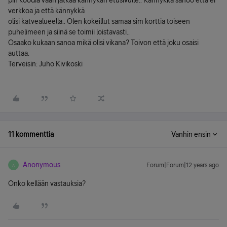
pin koodia vaan jatkaa kännykän etusivulle.. Kännykkä sanoo että ei
verkkoa ja että kännykkä
olisi katvealueella.. Olen kokeillut samaa sim korttia toiseen
puhelimeen ja siinä se toimii loistavasti..
Osaako kukaan sanoa mikä olisi vikana? Toivon että joku osaisi
auttaa.
Terveisin: Juho Kivikoski
11 kommenttia
Vanhin ensin
Anonymous
Forum|Forum|12 years ago
A
Onko kellään vastauksia?