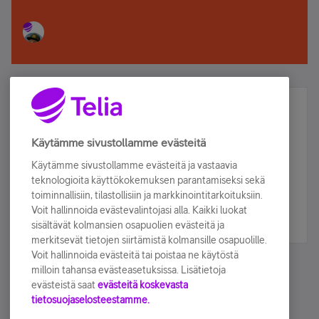
Älä jää paitsi – osallistu ja voita!
Tilaa Telian uutiskirje ja olet mukana arvonnassa.
Käytämme sivustollamme evästeitä
Samalla saat parhaat asiakasedut suoraan
Käytämme sivustollamme evästeitä ja vastaavia
sähköpostiisi.
teknologioita käyttökokemuksen parantamiseksi sekä
toiminnallisiin, tilastollisiin ja markkinointitarkoituksiin.
Voit hallinnoida evästevalintojasi alla. Kaikki luokat
Tilaa nyt
sisältävät kolmansien osapuolien evästeitä ja
merkitsevät tietojen siirtämistä kolmansille osapuolille.
Voit hallinnoida evästeitä tai poistaa ne käytöstä
milloin tahansa evästeasetuksissa. Lisätietoja
evästeistä saat
evästeitä koskevasta
tietosuojaselosteestamme.