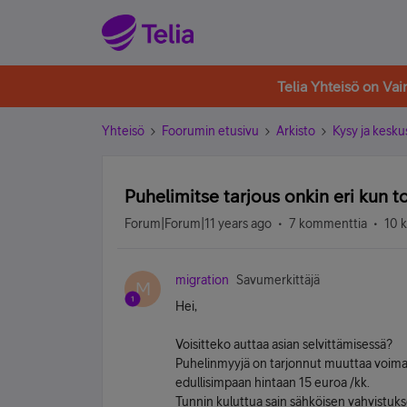
Telia Yhteisö on Va
Yhteisö
Foorumin etusivu
Arkisto
Kysy ja kesku
Puhelimitse tarjous onkin eri kun 
Forum|Forum|11 years ago
7 kommenttia
10 
migration
Savumerkittäjä
M
Hei,
Voisitteko auttaa asian selvittämisessä?
Puhelinmyyjä on tarjonnut muuttaa voim
edullisimpaan hintaan 15 euroa /kk.
Tunnin kuluttua sain sähköisen vahvistukse