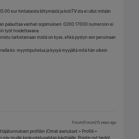
.00 eur hintaisesta liittymästä ja kotiTV:sta ei ollut mitään
aluan palauttaa vanhan sopimuksen. 0200 17000 numeroon ei
in työt hoidettavana.
e onnistu tarkistamaan mistä on kyse, ehkä pystyn sen perumaan
nnella ko. myyntipuhelua ja kysyä myyjältä mitä hän oikein
Forum|Forum|15 years ago
äjätunnuksen profiiliin (Omat asetukset > Profiili >
näy muille keskustelupalstan käyttäjille. Poistin nyt tiedot