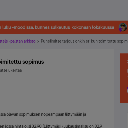
in luku -moodissa, kunnes sulkeutuu kokonaan lokakuussa
stele -palstan arkisto
Puhelimitse tarjous onkin eri kun toimitettu sopi
toimitettu sopimus
katselukertaa
assa olevan sopimuksen nopeampaan liittymään ja
n jossa hinta olisi 32,90 (Liittymäsi kuukausimaksu on 32,9