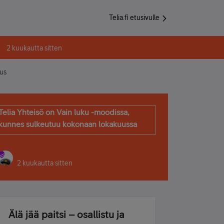
Telia.fi etusivulle
2 kuukautta sitten
mus
Telia Yhteisö on Vain luku -moodissa,
kunnes sulkeutuu kokonaan lokakuussa
2 kuukautta sitten
Älä jää paitsi – osallistu ja