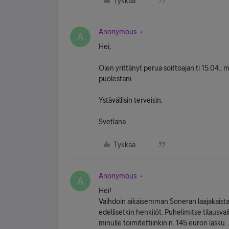
Tykkää
Anonymous
A
Hei,
Olen yrittänyt perua soittoajan ti 15.04., m
puolestani.
Ystävällisin terveisin,
Svetlana
Tykkää
Anonymous
A
Hei!
Vaihdoin aikaisemman Soneran laajakaista
edellisetkin henkilöt. Puhelimitse tilausv
minulle toimitettiinkin n. 145 euron lasku.