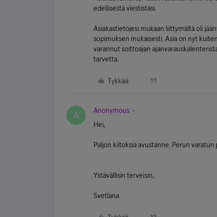
edellisestä viestistäsi.
Asiakastietojesi mukaan liittymältä oli jä
sopimuksen mukaisesti. Asia on nyt kuitenk
varannut soittoajan ajanvarauskalenteristam
tarvetta.
Tykkää
Anonymous
A
Hei,
Paljon kiitoksia avustanne. Perun varatun
Ystävällisin terveisin,
Svetlana