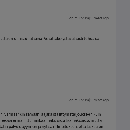
Forum|Forum|15 years ago
utta en onnistunut siinä. Voisitteko ystävällisisti tehdä sen
Forum|Forum|15 years ago
ni varmaankin samaan laajakaistaliittymätarjoukseen kuin
aiheessa ei mainittu minkäännäköisistä lisämaksuista, mutta
 Jätin palvelupyynnön ja nyt sain ilmoituksen, että laskua on