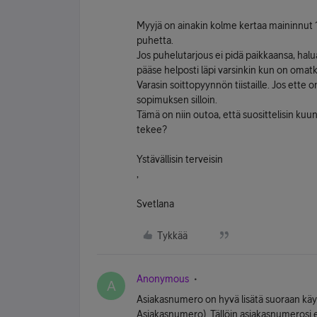
Myyjä on ainakin kolme kertaa maininnut 15
puhetta.
Jos puhelutarjous ei pidä paikkaansa, h
pääse helposti läpi varsinkin kun on omatk
Varasin soittopyynnön tiistaille. Jos ett
sopimuksen silloin.
Tämä on niin outoa, että suosittelisin kuu
tekee?
Ystävällisin terveisin
,
Svetlana
Tykkää
Anonymous
A
Asiakasnumero on hyvä lisätä suoraan käytt
Asiakasnumero). Tällöin asiakasnumerosi ei 