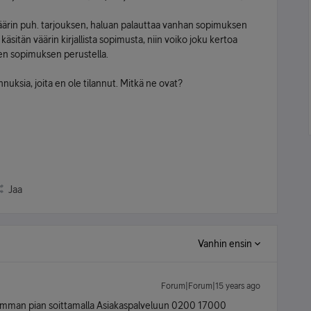
 väärin puh. tarjouksen, haluan palauttaa vanhan sopimuksen
 käsitän väärin kirjallista sopimusta, niin voiko joku kertoa
den sopimuksen perustella.
unnuksia, joita en ole tilannut. Mitkä ne ovat?
Jaa
Vanhin ensin
Forum|Forum|15 years ago
lisimman pian soittamalla Asiakaspalveluun 0200 17000