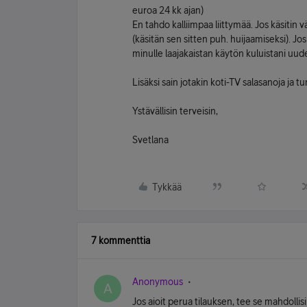
euroa 24 kk ajan)
En tahdo kalliimpaa liittymää. Jos käsitin
(käsitän sen sitten puh. huijaamiseksi). Jos
minulle laajakaistan käytön kuluistani uu
Lisäksi sain jotakin koti-TV salasanoja ja t
Ystävällisin terveisin,
Svetlana
Tykkää
7 kommenttia
Anonymous
A
Jos aioit perua tilauksen, tee se mahdol