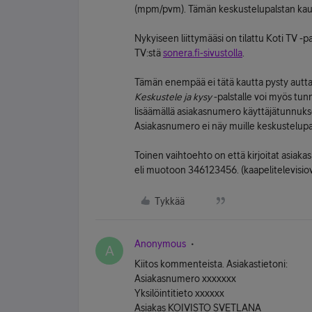
(mpm/pvm). Tämän keskustelupalstan kautt
Nykyiseen liittymääsi on tilattu Koti TV -p
TV:stä
sonera.fi-sivustolla
.
Tämän enempää ei tätä kautta pysty auttam
Keskustele ja kysy
-palstalle voi myös tunn
lisäämällä asiakasnumero käyttäjätunnuksen
Asiakasnumero ei näy muille keskustelupals
Toinen vaihtoehto on että kirjoitat asiaka
eli muotoon 346123456. (kaapelitelevisiove
Tykkää
Anonymous
A
Kiitos kommenteista. Asiakastietoni:
Asiakasnumero xxxxxxx
Yksilöintitieto xxxxxx
Asiakas KOIVISTO SVETLANA