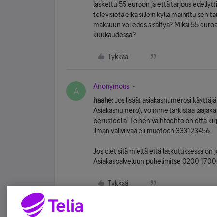
laskettu 55 euroon ja että tarjous edellyt
televisiota eikä silloin kyllä mainittu se
maksuun voi edes sisältyä? Miksi 55 euroa,
kuukaudessa?
Tykkää
Anonymous
A
haahe
: Jos lisäät asiakasnumerosi käyttäjä
Asiakasnumero), voimme tarkistaa laajakais
perusteella. Toinen vaihtoehto on että kir
ilman väliviivaa eli muotoon 333123456.
Jos olet sitä mieltä että laskutuksessa on 
Asiakaspalveluun puhelimitse 0200 1700
Tykkää