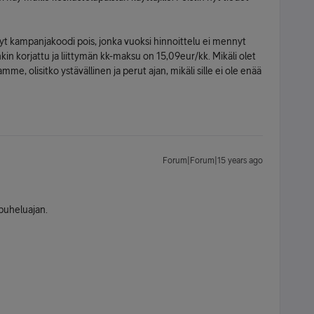
änyt kampanjakoodi pois, jonka vuoksi hinnoittelu ei mennyt
in korjattu ja liittymän kk-maksu on 15,09eur/kk. Mikäli olet
me, olisitko ystävällinen ja perut ajan, mikäli sille ei ole enää
Forum|Forum|15 years ago
 puheluajan.