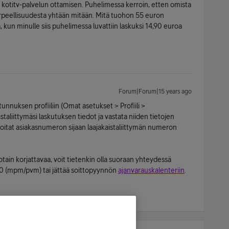
ti kotitv-palvelun ottamisen. Puhelimessa kerroin, etten omista
n tarpeellisuudesta yhtään mitään. Mitä tuohon 55 euron
 kun minulle siis puhelimessa luvattiin laskuksi 14,90 euroa
Forum|Forum|15 years ago
tunnuksen profiiliin (Omat asetukset > Profiili >
taliittymäsi laskutuksen tiedot ja vastata niiden tietojen
joitat asiakasnumeron sijaan laajakaistaliittymän numeron
jotain korjattavaa, voit tietenkin olla suoraan yhteydessä
0 (mpm/pvm) tai jättää soittopyynnön
ajanvarauskalenteriin
.