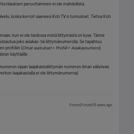
a tilauksen peruuttaminen ei ole mahdollista.
alvelu, koska kerroit saaneesi Koti TV:n tunnukset. Tietoa Koti
aan, kun ei ole tiedossa mistä liittymästä on kyse. Tänne
istautua joko asiakas- tai liittymänumerolla. Se tapahtuu
 profiiliin (
Omat asetukset
>
Profiili
>
Asiakasnumero
).
tan käyttäjille.
snumeron sijaan laajakaistaliittymän numeron ilman väliviivaa
rkon laajakaistalla ei ole liittymänumeroa)
Forum|Forum|15 years ago