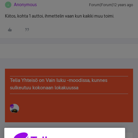
Anonymous
Forum|Forum|12 years ago
A
Kiitos, kohta 1 auttoi, ihmettelin vaan kun kaikki muu toimi.
Telia Yhteisö on Vain luku -moodissa, kunnes
sulkeutuu kokonaan lokakuussa