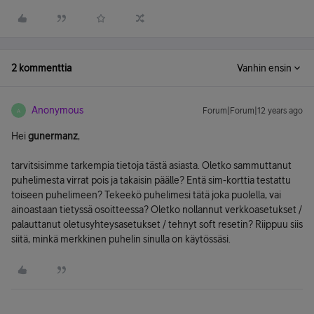
2 kommenttia
Vanhin ensin
Anonymous
Forum|Forum|12 years ago
A
Hei
gunermanz
,
tarvitsisimme tarkempia tietoja tästä asiasta. Oletko sammuttanut
puhelimesta virrat pois ja takaisin päälle? Entä sim-korttia testattu
toiseen puhelimeen? Tekeekö puhelimesi tätä joka puolella, vai
ainoastaan tietyssä osoitteessa? Oletko nollannut verkkoasetukset /
palauttanut oletusyhteysasetukset / tehnyt soft resetin? Riippuu siis
siitä, minkä merkkinen puhelin sinulla on käytössäsi.