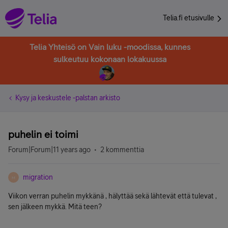
Telia.fi etusivulle
Telia Yhteisö on Vain luku -moodissa, kunnes
sulkeutuu kokonaan lokakuussa
Kysy ja keskustele -palstan arkisto
puhelin ei toimi
Forum|Forum|11 years ago
2 kommenttia
migration
M
Viikon verran puhelin mykkänä , hälyttää sekä lähtevät että tulevat ,
sen jälkeen mykkä. Mitä teen?