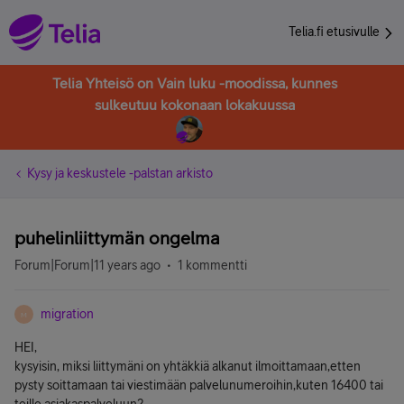
Telia.fi etusivulle
Telia Yhteisö on Vain luku -moodissa, kunnes
sulkeutuu kokonaan lokakuussa
Kysy ja keskustele -palstan arkisto
puhelinliittymän ongelma
Forum|Forum|11 years ago
1 kommentti
migration
M
HEI,
kysyisin, miksi liittymäni on yhtäkkiä alkanut ilmoittamaan,etten
pysty soittamaan tai viestimään palvelunumeroihin,kuten 16400 tai