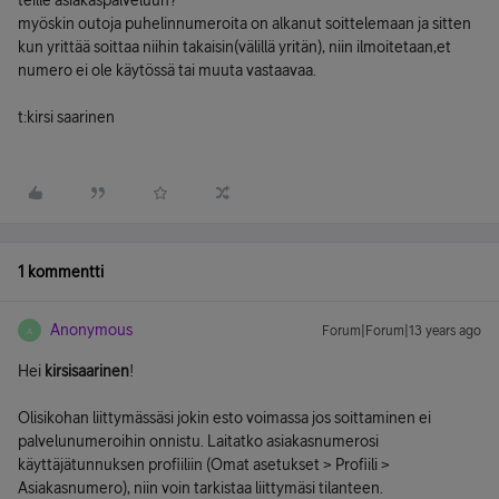
teille asiakaspalveluun?
myöskin outoja puhelinnumeroita on alkanut soittelemaan ja sitten
kun yrittää soittaa niihin takaisin(välillä yritän), niin ilmoitetaan,et
numero ei ole käytössä tai muuta vastaavaa.
t:kirsi saarinen
1 kommentti
Anonymous
Forum|Forum|13 years ago
A
Hei
kirsisaarinen
!
Olisikohan liittymässäsi jokin esto voimassa jos soittaminen ei
palvelunumeroihin onnistu. Laitatko asiakasnumerosi
käyttäjätunnuksen profiiliin (Omat asetukset > Profiili >
Asiakasnumero), niin voin tarkistaa liittymäsi tilanteen.