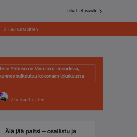
Telia.fi etusivulle
2 kuukautta sitten
Telia Yhteisö on Vain luku -moodissa,
kunnes sulkeutuu kokonaan lokakuussa
2 kuukautta sitten
Älä jää paitsi – osallistu ja