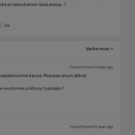
ikä on tarjouksenne tässä asiassa...?
Jaa
Vanhin ensin
Forum|Forum|14 years ago
iakaspalvelumme kanssa. Mukavaa syksyn jatkoa!
-sivuihimme ja liittynyt tykkääjiin?
Forum|Forum|14 years ago