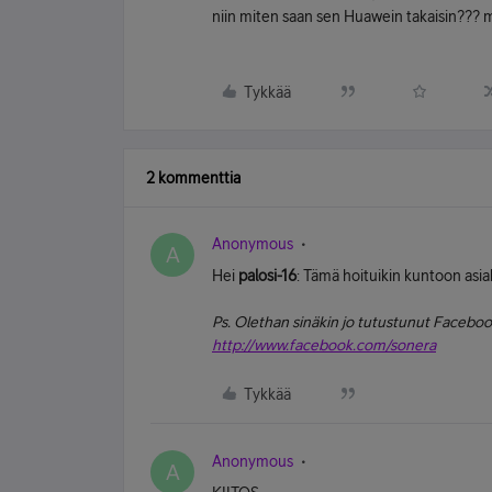
niin miten saan sen Huawein takaisin??? m
Tykkää
2 kommenttia
Anonymous
A
Hei
palosi-16
: Tämä hoituikin kuntoon as
Ps. Olethan sinäkin jo tutustunut Facebook
http://www.facebook.com/sonera
Tykkää
Anonymous
A