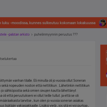
in luku -moodissa, kunnes sulkeutuu kokonaan lokakuussa
stele -palstan arkisto
puhelinmyynnin peruutus ???
atselukertaa
ttymän vanhan tilalle. Eli minulla oli jo vuosia ollut Soneran
lasin sekä nopeuden noston että nettitikun . Lähetinkin nettitikun
in jo sähköpostia sekä omien sivujen kautta lähettänyt
i että peruutukseni ei ollut teille tullut. ja että se oli
määräaikaista tarvitse , kun olen jo vuosia soneran asiakas
s lisätään vakiasiakkaalle. Lisäksi vielä , jos sitä ei voi purkaa ,