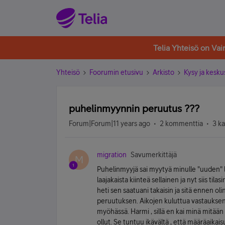
Telia Yhteisö on Va
Yhteisö
Foorumin etusivu
Arkisto
Kysy ja kesku
puhelinmyynnin peruutus ???
Forum|Forum|11 years ago
2 kommenttia
3 k
migration
Savumerkittäjä
M
Puhelinmyyjä sai myytyä minulle "uuden" lii
laajakaista kiinteä sellainen ja nyt siis ti
heti sen saatuani takaisin ja sitä ennen ol
peruutuksen. Aikojen kuluttua vastauksena ol
myöhässä. Harmi , sillä en kai minä mitään 
ollut. Se tuntuu ikävältä , että määräaikaisuu