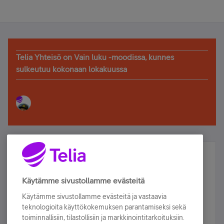
Telia Yhteisö on Vain luku -moodissa, kunnes
sulkeutuu kokonaan lokakuussa
Älä jää paitsi – osallistu ja voita!
Tilaa Telian uutiskirje ja olet mukana arvonnassa.
Käytämme sivustollamme evästeitä
Samalla saat parhaat asiakasedut suoraan
Käytämme sivustollamme evästeitä ja vastaavia
sähköpostiisi.
teknologioita käyttökokemuksen parantamiseksi sekä
toiminnallisiin, tilastollisiin ja markkinointitarkoituksiin.