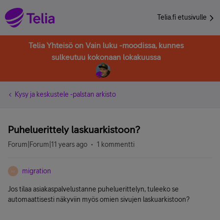
Telia.fi etusivulle
Telia Yhteisö on Vain luku -moodissa, kunnes
sulkeutuu kokonaan lokakuussa
Kysy ja keskustele -palstan arkisto
Puheluerittely laskuarkistoon?
Forum|Forum|11 years ago
1 kommentti
migration
M
Jos tilaa asiakaspalvelustanne puheluerittelyn, tuleeko se
automaattisesti näkyviin myös omien sivujen laskuarkistoon?