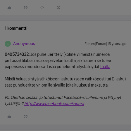
1 kommentti
Anonymous
Forum|Forum|15 years ago
A
0405734332:
Jos puheluerittely (kolme viimeistä numeroa
peitossa) tilataan asiakaspalvelun kautta jälkikäteen se tulee
paperisessa muodossa. Lisää puheluerittelystä löydät
täältä
.
Mikäli haluat siistyä sähköiseen laskutukseen (sähköposti tai E-lasku)
saat puheluerittelyn omille sivuille joka kuukausi maksutta.
Ps. Olethan sinäkin jo tutustunut Facebook-sivuihimme ja liittynyt
tykkääjiin?
http://www.facebook.com/sonera