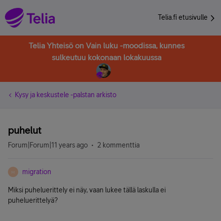
Telia.fi etusivulle
Telia Yhteisö on Vain luku -moodissa, kunnes
sulkeutuu kokonaan lokakuussa
Kysy ja keskustele -palstan arkisto
puhelut
Forum|Forum|11 years ago
2 kommenttia
migration
M
Miksi puheluerittely ei näy, vaan lukee tällä laskulla ei
puheluerittelyä?