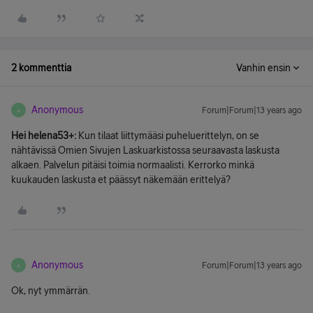
2 kommenttia
Vanhin ensin
Anonymous
Forum|Forum|13 years ago
A
Hei helena53+:
Kun tilaat liittymääsi puheluerittelyn, on se
nähtävissä Omien Sivujen Laskuarkistossa seuraavasta laskusta
alkaen. Palvelun pitäisi toimia normaalisti. Kerrorko minkä
kuukauden laskusta et päässyt näkemään erittelyä?
Anonymous
Forum|Forum|13 years ago
A
Ok, nyt ymmärrän.