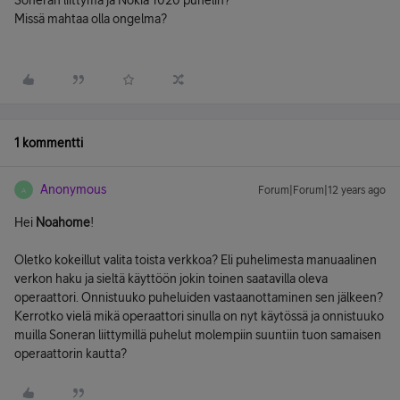
Soneran liittymä ja Nokia 1020 puhelin?
Missä mahtaa olla ongelma?
1 kommentti
Anonymous
Forum|Forum|12 years ago
A
Hei
Noahome
!
Oletko kokeillut valita toista verkkoa? Eli puhelimesta manuaalinen
verkon haku ja sieltä käyttöön jokin toinen saatavilla oleva
operaattori. Onnistuuko puheluiden vastaanottaminen sen jälkeen?
Kerrotko vielä mikä operaattori sinulla on nyt käytössä ja onnistuuko
muilla Soneran liittymillä puhelut molempiin suuntiin tuon samaisen
operaattorin kautta?