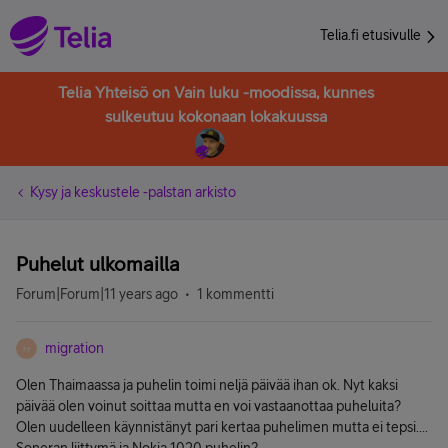
Telia.fi etusivulle
Telia Yhteisö on Vain luku -moodissa, kunnes
sulkeutuu kokonaan lokakuussa
Kysy ja keskustele -palstan arkisto
Puhelut ulkomailla
Forum|Forum|11 years ago
1 kommentti
migration
M
Olen Thaimaassa ja puhelin toimi neljä päivää ihan ok. Nyt kaksi
päivää olen voinut soittaa mutta en voi vastaanottaa puheluita?
Olen uudelleen käynnistänyt pari kertaa puhelimen mutta ei tepsi....