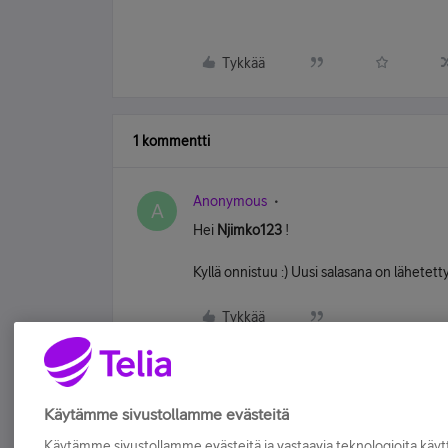
Tykkää
1 kommentti
Anonymous
A
Hei
Njimko123
!
Kyllä onnistuu :) Uusi salasana on lähetett
Tykkää
Käytämme sivustollamme evästeitä
Käytämme sivustollamme evästeitä ja vastaavia teknologioita kä