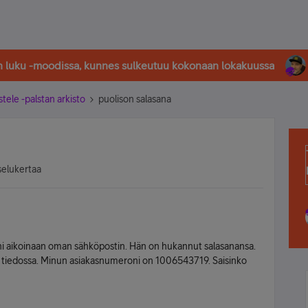
in luku -moodissa, kunnes sulkeutuu kokonaan lokakuussa
stele -palstan arkisto
puolison salasana
selukertaa
eni aikoinaan oman sähköpostin. Hän on hukannut salasanansa.
ä tiedossa. Minun asiakasnumeroni on 1006543719. Saisinko