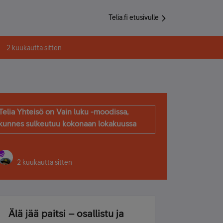
Telia.fi etusivulle
2 kuukautta sitten
Telia Yhteisö on Vain luku -moodissa,
kunnes sulkeutuu kokonaan lokakuussa
2 kuukautta sitten
Älä jää paitsi – osallistu ja