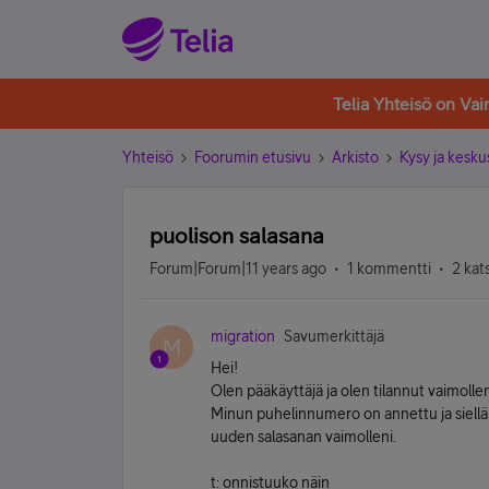
Telia Yhteisö on Va
Yhteisö
Foorumin etusivu
Arkisto
Kysy ja kesku
puolison salasana
Forum|Forum|11 years ago
1 kommentti
2 kat
migration
Savumerkittäjä
M
Hei!
Olen pääkäyttäjä ja olen tilannut vaimoll
Minun puhelinnumero on annettu ja siell
uuden salasanan vaimolleni.
t: onnistuuko näin