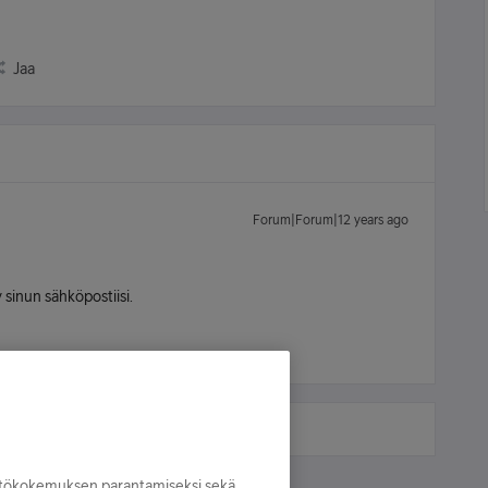
Jaa
Forum|Forum|12 years ago
y sinun sähköpostiisi.
yttökokemuksen parantamiseksi sekä