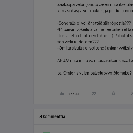
asiakaspalvelun jonotukseen mitä itse tilaa
kun asiakaspalvelu aukesi, ja joudun jono
-Soneralle ei voi lähettää sähköpostia???
-14 päivän kokeilu aika menee siihen että 
-Jos lähetän tuotteen takaisin ("Palautuks
sen vielä uudelleen???
-Omilta sivuilta ei voi tehdä asianhyväksi 
APUA! mitä minä voin tässä oikein enää t
ps. Omien sivujen palvelupyyntölomake? m
Tykkää
3 kommenttia