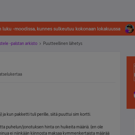
in luku -moodissa, kunnes sulkeutuu kokonaan lokakuussa
stele -palstan arkisto
Puutteellinen lähetys
atselukertaa
a kun pakketti tuli perille, siitä puuttui sim kortti.
utta puhelun/jonotuksen hinta on huikeita määriä. (en ole
 minua ei niinkään kiinnosta maksaa kymmenkertaista määrää