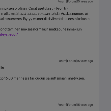
Forum|Forum|15 years ago
nnuksen profiiliin (Omat asetukset > Profiili >
n että mitä tässä asiassa voidaan tehdä. Asiakasnumero ei
siakasnumerosi löytyy esimerkiksi viimeksi tulleesta laskusta.
s jonottaminen maksaa normaalin matkapuhelinmaksun
hteystiedot/
Forum|Forum|15 years ago
iin.
lo 16:00 mennessä tai joudun palauttamaan lähetyksen.
Forum|Forum|15 years ago