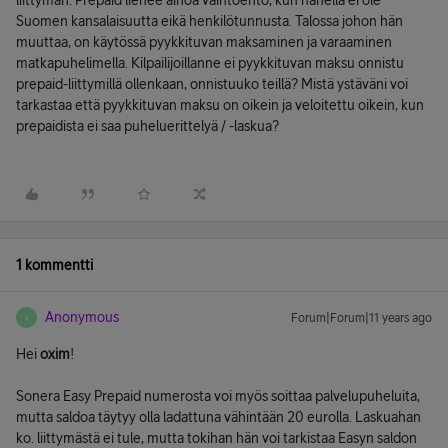
liittymän. Prepaid lienee ainoa vaihtoehto, kun hänellä ei ole
Suomen kansalaisuutta eikä henkilötunnusta. Talossa johon hän
muuttaa, on käytössä pyykkituvan maksaminen ja varaaminen
matkapuhelimella. Kilpailijoillanne ei pyykkituvan maksu onnistu
prepaid-liittymillä ollenkaan, onnistuuko teillä? Mistä ystäväni voi
tarkastaa että pyykkituvan maksu on oikein ja veloitettu oikein, kun
prepaidista ei saa puheluerittelyä / -laskua?
1 kommentti
Anonymous
Forum|Forum|11 years ago
A
Hei
oxim
!
Sonera Easy Prepaid numerosta voi myös soittaa palvelupuheluita,
mutta saldoa täytyy olla ladattuna vähintään 20 eurolla. Laskuahan
ko. liittymästä ei tule, mutta tokihan hän voi tarkistaa Easyn saldon