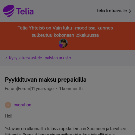
Telia.fi etusivulle
Telia Yhteisö on Vain luku -moodissa, kunnes
sulkeutuu kokonaan lokakuussa
Kysy ja keskustele -palstan arkisto
Pyykkituvan maksu prepaidilla
Forum|Forum|11 years ago
1 kommentti
migration
M
Hei!
Ystäväni on ulkomailta tulossa opiskelemaan Suomeen ja tarvitsee