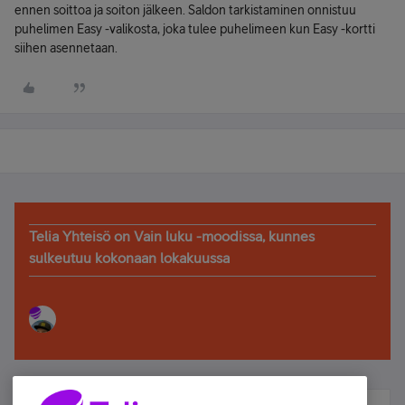
ennen soittoa ja soiton jälkeen. Saldon tarkistaminen onnistuu
puhelimen Easy -valikosta, joka tulee puhelimeen kun Easy -kortti
siihen asennetaan.
Telia Yhteisö on Vain luku -moodissa, kunnes
sulkeutuu kokonaan lokakuussa