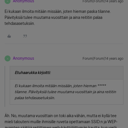
Anonymous
Forum|Forum|14 years ago
A
Ei kukaan ilmoita mitään missään, joten hieman paska tilanne.
Päivityksiä tulee muutama vuosittain ja aina reititin palaa
tehdasasetuksiin.
Anonymous
Forum|Forum|14 years ago
A
Etuhaarukka kirjoitti:
Ei kukaan ilmoita mitään missään, joten hieman *****
tilanne. Päivityksiä tulee muutama vuosittain ja aina reititin
palaa tehdasasetuksiin.
Äh. No, muutama vuosittain on toki aika vähän, mutta ei kyllä tee
mieli talouteni muille ihmisille ruveta opettamaan SSID:n ja WEP-
avainten säätöä reitittimen web-käyttöliittymän kautta, kun vielä