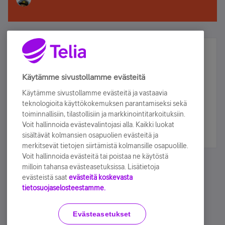
Älä jää paitsi – osallistu ja voita!
Tilaa Telian uutiskirje ja olet mukana arvonnassa.
Käytämme sivustollamme evästeitä
Samalla saat parhaat asiakasedut suoraan
Käytämme sivustollamme evästeitä ja vastaavia
sähköpostiisi.
teknologioita käyttökokemuksen parantamiseksi sekä
toiminnallisiin, tilastollisiin ja markkinointitarkoituksiin.
Voit hallinnoida evästevalintojasi alla. Kaikki luokat
Tilaa nyt
sisältävät kolmansien osapuolien evästeitä ja
merkitsevät tietojen siirtämistä kolmansille osapuolille.
Voit hallinnoida evästeitä tai poistaa ne käytöstä
milloin tahansa evästeasetuksissa. Lisätietoja
evästeistä saat
evästeitä koskevasta
tietosuojaselosteestamme.
Käyttöehdot
Accessibility statement
Evästeasetukset