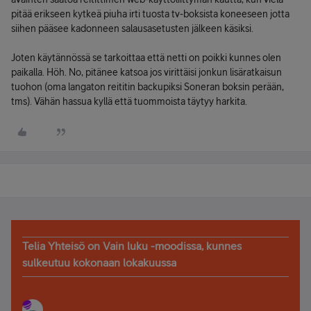
pitää erikseen kytkeä piuha irti tuosta tv-boksista koneeseen jotta
siihen pääsee kadonneen salausasetusten jälkeen käsiksi.
Joten käytännössä se tarkoittaa että netti on poikki kunnes olen
paikalla. Höh. No, pitänee katsoa jos virittäisi jonkun lisäratkaisun
tuohon (oma langaton reititin backupiksi Soneran boksin perään,
tms). Vähän hassua kyllä että tuommoista täytyy harkita.
Telia Yhteisö on Vain luku -moodissa, kunnes
sulkeutuu kokonaan lokakuussa