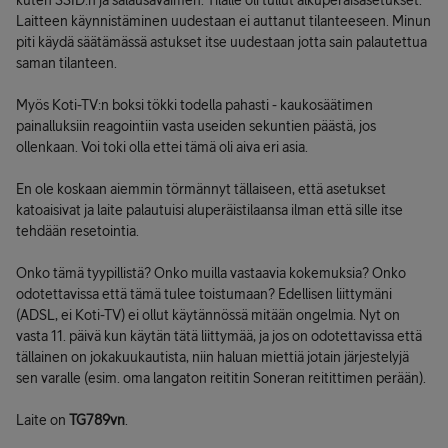
kuten SSID:n ja salausavaimen. Tilalle oli tullut alkuperäisasetukset.
Laitteen käynnistäminen uudestaan ei auttanut tilanteeseen. Minun
piti käydä säätämässä astukset itse uudestaan jotta sain palautettua
saman tilanteen.
Myös Koti-TV:n boksi tökki todella pahasti - kaukosäätimen
painalluksiin reagointiin vasta useiden sekuntien päästä, jos
ollenkaan. Voi toki olla ettei tämä oli aiva eri asia.
En ole koskaan aiemmin törmännyt tällaiseen, että asetukset
katoaisivat ja laite palautuisi aluperäistilaansa ilman että sille itse
tehdään resetointia.
Onko tämä tyypillistä? Onko muilla vastaavia kokemuksia? Onko
odotettavissa että tämä tulee toistumaan? Edellisen liittymäni
(ADSL, ei Koti-TV) ei ollut käytännössä mitään ongelmia. Nyt on
vasta 11. päivä kun käytän tätä liittymää, ja jos on odotettavissa että
tällainen on jokakuukautista, niin haluan miettiä jotain järjestelyjä
sen varalle (esim. oma langaton reititin Soneran reitittimen perään).
Laite on
TG789vn
.