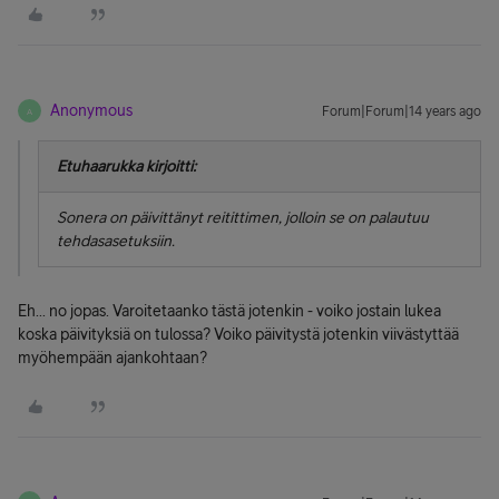
Anonymous
Forum|Forum|14 years ago
A
Etuhaarukka kirjoitti:
Sonera on päivittänyt reitittimen, jolloin se on palautuu
tehdasasetuksiin.
Eh... no jopas. Varoitetaanko tästä jotenkin - voiko jostain lukea
koska päivityksiä on tulossa? Voiko päivitystä jotenkin viivästyttää
myöhempään ajankohtaan?