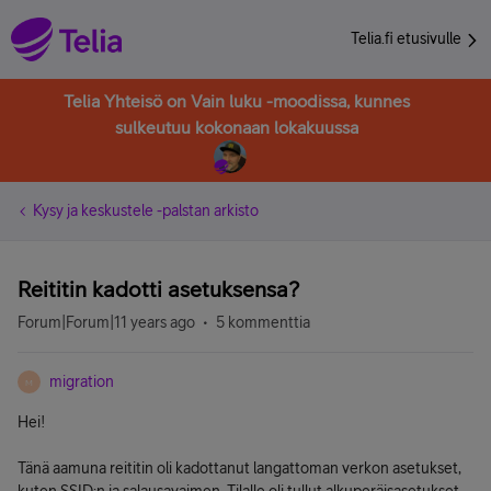
Telia.fi etusivulle
Telia Yhteisö on Vain luku -moodissa, kunnes
sulkeutuu kokonaan lokakuussa
Kysy ja keskustele -palstan arkisto
Reititin kadotti asetuksensa?
Forum|Forum|11 years ago
5 kommenttia
migration
M
Hei!
Tänä aamuna reititin oli kadottanut langattoman verkon asetukset,