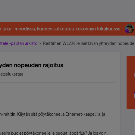
in luku -moodissa, kunnes sulkeutuu kokonaan lokakuussa
stele -palstan arkisto
Reittimen WLAN:lle jaettavan yhteyden nopeuden
eyden nopeuden rajoitus
katselukertaa
eititin. Käytän sitä pöytäkoneella Ethernet-kaapelilla, ja
 esim puolet pöytäkoneelle ja puolet läppärille? Ja jos voin,