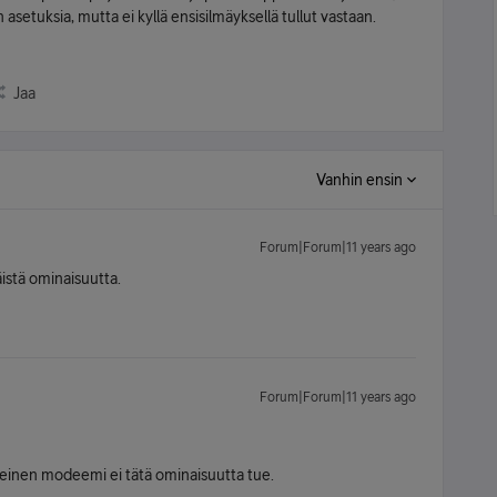
n asetuksia, mutta ei kyllä ensisilmäyksellä tullut vastaan.
Jaa
Vanhin ensin
Forum|Forum|11 years ago
läistä ominaisuutta.
Forum|Forum|11 years ago
yseinen modeemi ei tätä ominaisuutta tue.