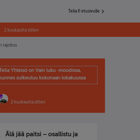
Telia.fi etusivulle
2 kuukautta sitten
 rajoitus
Telia Yhteisö on Vain luku -moodissa,
kunnes sulkeutuu kokonaan lokakuussa
2 kuukautta sitten
Älä jää paitsi – osallistu ja