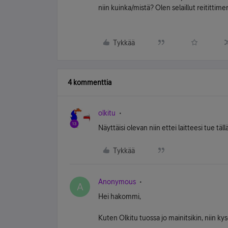
niin kuinka/mistä? Olen selaillut reitittime
Tykkää
4 kommenttia
olkitu
Näyttäisi olevan niin ettei laitteesi tue täl
Tykkää
Anonymous
A
Hei hakommi,
Kuten Olkitu tuossa jo mainitsikin, niin k