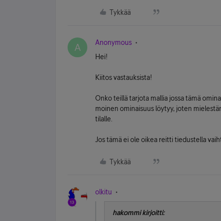
Tykkää
Anonymous
A
Hei!
Kiitos vastauksista!
Onko teillä tarjota mallia jossa tämä omin
moinen ominaisuus löytyy, joten mielestän
tilalle.
Jos tämä ei ole oikea reitti tiedustella vai
Tykkää
olkitu
hakommi kirjoitti: