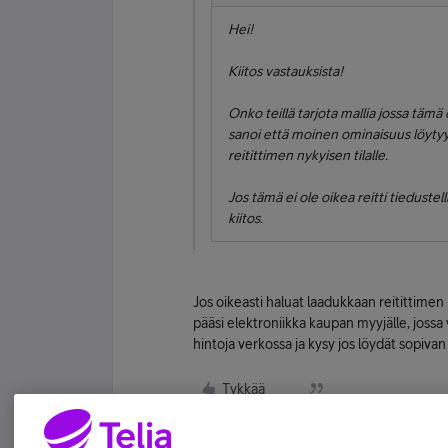
Hei!
Kiitos vastauksista!
Onko teillä tarjota mallia jossa täm
sanoi että moinen ominaisuus löytyy
reitittimen nykyisen tilalle.
Jos tämä ei ole oikea reitti tieduste
kiitos.
Jos oikeasti haluat laadukkaan reitittime
pääsi elektroniikka kaupan myyjälle, jossa
hintoja verkossa ja kysy jos löydät sopivan 
Tykkää