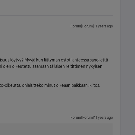
Forum|Forum|11 years ago
aisuus löytyy? Myyjä kun liittymän ostotilanteessa sanoi että
i olen oikeutettu saamaan tällaisen reitittimen nykyisen
hto-oikeutta, ohjaisitteko minut oikeaan paikkaan, kiitos.
Forum|Forum|11 years ago