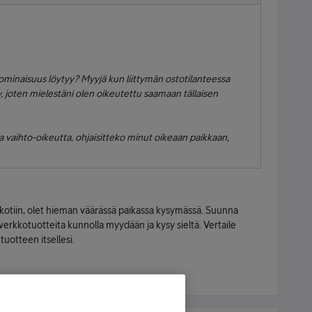
ä ominaisuus löytyy? Myyjä kun liittymän ostotilanteessa
, joten mielestäni olen oikeutettu saamaan tällaisen
lla vaihto-oikeutta, ohjaisitteko minut oikeaan paikkaan,
n kotiin, olet hieman väärässä paikassa kysymässä. Suunna
 verkkotuotteita kunnolla myydään ja kysy sieltä. Vertaile
tuotteen itsellesi.