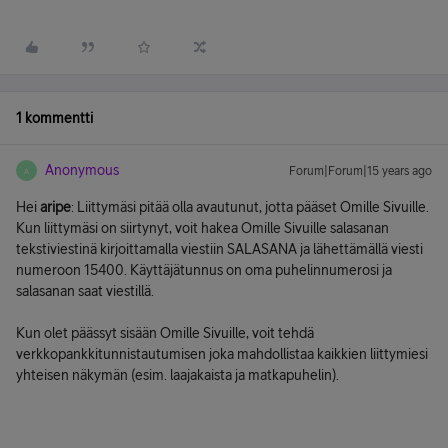
1 kommentti
Anonymous
Forum|Forum|15 years ago
A
Hei
aripe
: Liittymäsi pitää olla avautunut, jotta pääset Omille Sivuille.
Kun liittymäsi on siirtynyt, voit hakea Omille Sivuille salasanan
tekstiviestinä kirjoittamalla viestiin SALASANA ja lähettämällä viesti
numeroon 15400. Käyttäjätunnus on oma puhelinnumerosi ja
salasanan saat viestillä.
Kun olet päässyt sisään Omille Sivuille, voit tehdä
verkkopankkitunnistautumisen joka mahdollistaa kaikkien liittymiesi
yhteisen näkymän (esim. laajakaista ja matkapuhelin).