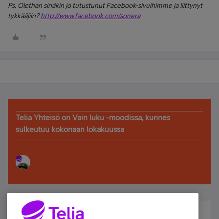
Ps. Olethan sinäkin jo tutustunut Facebook-sivuihimme ja liittynyt
tykkääjiin?
http://www.facebook.com/sonera
Telia Yhteisö on Vain luku -moodissa, kunnes
sulkeutuu kokonaan lokakuussa
Älä jää paitsi – osallistu ja voita!