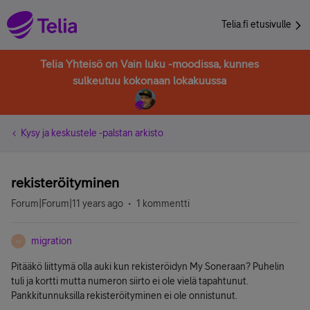
Telia.fi etusivulle
Telia Yhteisö on Vain luku -moodissa, kunnes
sulkeutuu kokonaan lokakuussa
Kysy ja keskustele -palstan arkisto
rekisteröityminen
Forum|Forum|11 years ago
1 kommentti
migration
M
Pitääkö liittymä olla auki kun rekisteröidyn My Soneraan? Puhelin
tuli ja kortti mutta numeron siirto ei ole vielä tapahtunut.
Pankkitunnuksilla rekisteröityminen ei ole onnistunut.