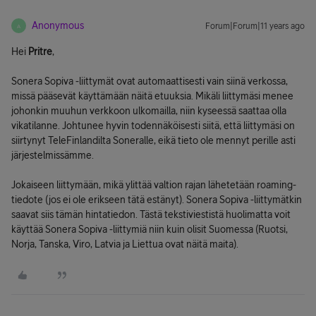
Anonymous
Forum|Forum|11 years ago
A
Hei
Pritre
,
Sonera Sopiva -liittymät ovat automaattisesti vain siinä verkossa,
missä pääsevät käyttämään näitä etuuksia. Mikäli liittymäsi menee
johonkin muuhun verkkoon ulkomailla, niin kyseessä saattaa olla
vikatilanne. Johtunee hyvin todennäköisesti siitä, että liittymäsi on
siirtynyt TeleFinlandilta Soneralle, eikä tieto ole mennyt perille asti
järjestelmissämme.
Jokaiseen liittymään, mikä ylittää valtion rajan lähetetään roaming-
tiedote (jos ei ole erikseen tätä estänyt). Sonera Sopiva -liittymätkin
saavat siis tämän hintatiedon. Tästä tekstiviestistä huolimatta voit
käyttää Sonera Sopiva -liittymiä niin kuin olisit Suomessa (Ruotsi,
Norja, Tanska, Viro, Latvia ja Liettua ovat näitä maita).