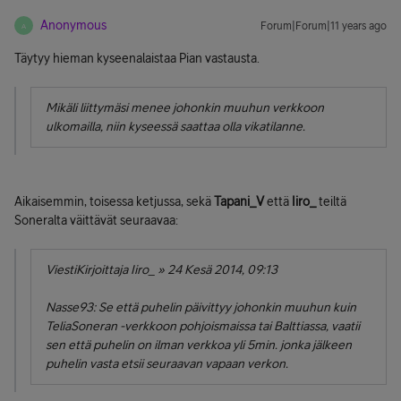
Anonymous
Forum|Forum|11 years ago
A
Täytyy hieman kyseenalaistaa Pian vastausta.
Mikäli liittymäsi menee johonkin muuhun verkkoon
ulkomailla, niin kyseessä saattaa olla vikatilanne.
Aikaisemmin, toisessa ketjussa, sekä
Tapani_V
että
Iiro_
teiltä
Soneralta väittävät seuraavaa:
ViestiKirjoittaja Iiro_ » 24 Kesä 2014, 09:13
Nasse93: Se että puhelin päivittyy johonkin muuhun kuin
TeliaSoneran -verkkoon pohjoismaissa tai Balttiassa, vaatii
sen että puhelin on ilman verkkoa yli 5min. jonka jälkeen
puhelin vasta etsii seuraavan vapaan verkon.