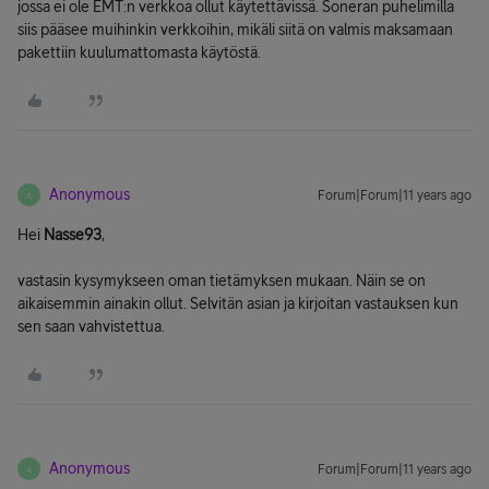
jossa ei ole EMT:n verkkoa ollut käytettävissä. Soneran puhelimilla
siis pääsee muihinkin verkkoihin, mikäli siitä on valmis maksamaan
pakettiin kuulumattomasta käytöstä.
Anonymous
Forum|Forum|11 years ago
A
Hei
Nasse93
,
vastasin kysymykseen oman tietämyksen mukaan. Näin se on
aikaisemmin ainakin ollut. Selvitän asian ja kirjoitan vastauksen kun
sen saan vahvistettua.
Anonymous
Forum|Forum|11 years ago
A