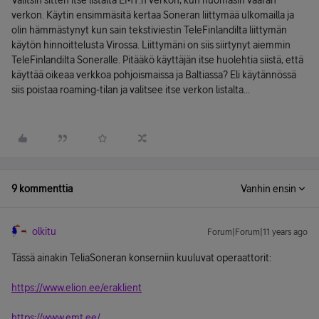
Valitsin sitten itse listalta EMT:n verkon, kun huomasin väärän
verkon. Käytin ensimmäsitä kertaa Soneran liittymää ulkomailla ja
olin hämmästynyt kun sain tekstiviestin TeleFinlandilta liittymän
käytön hinnoittelusta Virossa. Liittymäni on siis siirtynyt aiemmin
TeleFinlandilta Soneralle. Pitääkö käyttäjän itse huolehtia siistä, että
käyttää oikeaa verkkoa pohjoismaissa ja Baltiassa? Eli käytännössä
siis poistaa roaming-tilan ja valitsee itse verkon listalta...
9 kommenttia
Vanhin ensin
olkitu
Forum|Forum|11 years ago
Tässä ainakin TeliaSoneran konserniin kuuluvat operaattorit:
https://www.elion.ee/eraklient
https://www.emt.ee/