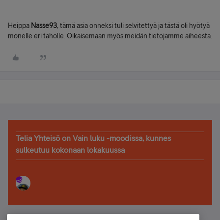
Heippa
Nasse93
, tämä asia onneksi tuli selvitettyä ja tästä oli hyötyä
monelle eri taholle. Oikaisemaan myös meidän tietojamme aiheesta.
Telia Yhteisö on Vain luku -moodissa, kunnes
sulkeutuu kokonaan lokakuussa