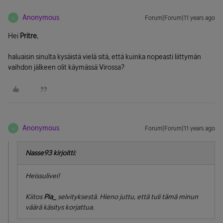
Anonymous
Forum|Forum|11 years ago
A
Hei
Pritre
,
haluaisin sinulta kysäistä vielä sitä, että kuinka nopeasti liittymän
vaihdon jälkeen olit käymässä Virossa?
Anonymous
Forum|Forum|11 years ago
A
Nasse93 kirjoitti:
Heissulivei!
Kiitos
Pia_
selvityksestä. Hieno juttu, että tuli tämä minun
väärä käsitys korjattua.