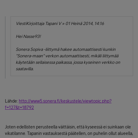
ViestiKirjoittaja Tapani V » 01 Heinä 2014, 14:16
Hei Nasse93!
Sonera Sopiva -liittymä hakee automaattisesti kunkin
"Sonera-maan" verkon automaattisesti, mikäli liittymää
käytetään sellaisessa paikassa, jossa kyseinen verkko on
saatavilla.
Lähde:
http://www5.sonera.fi/keskustele/viewtopic.php?
f=127&t=18792
Joten edellisten perusteella väittäisin, että kyseessä ei suinkaan ole
vikatilanne. Tapanin vastauksestä päätellen, on puhelin ollut alueella,