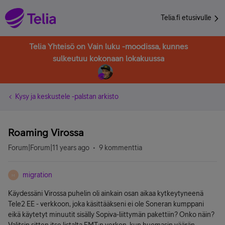
Telia.fi etusivulle
Telia Yhteisö on Vain luku -moodissa, kunnes
sulkeutuu kokonaan lokakuussa
Kysy ja keskustele -palstan arkisto
Roaming Virossa
Forum|Forum|11 years ago
9 kommenttia
migration
M
Käydessäni Virossa puhelin oli ainkain osan aikaa kytkeytyneenä
Tele2 EE - verkkoon, joka käsittääkseni ei ole Soneran kumppani
eikä käytetyt minuutit sisälly Sopiva-liittymän pakettiin? Onko näin?