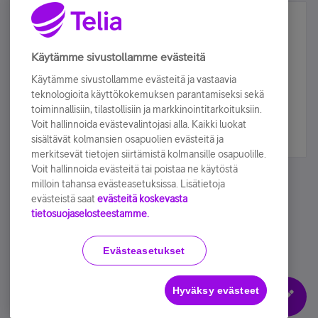
Älä jää paitsi – osallistu ja voita!
Tilaa Telian uutiskirje ja olet mukana arvonnassa.
Käytämme sivustollamme evästeitä
Samalla saat parhaat asiakasedut suoraan
Käytämme sivustollamme evästeitä ja vastaavia
sähköpostiisi.
teknologioita käyttökokemuksen parantamiseksi sekä
toiminnallisiin, tilastollisiin ja markkinointitarkoituksiin.
Voit hallinnoida evästevalintojasi alla. Kaikki luokat
Tilaa nyt
sisältävät kolmansien osapuolien evästeitä ja
merkitsevät tietojen siirtämistä kolmansille osapuolille.
Voit hallinnoida evästeitä tai poistaa ne käytöstä
milloin tahansa evästeasetuksissa. Lisätietoja
evästeistä saat
evästeitä koskevasta
tietosuojaselosteestamme.
Käyttöehdot
Accessibility statement
Evästeasetukset
Hyväksy evästeet
Evästeasetukset