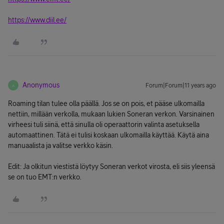
https://www.diil.ee/
Anonymous
Forum|Forum|11 years ago
A
Roaming tilan tulee olla päällä. Jos se on pois, et pääse ulkomailla
nettiin, millään verkolla, mukaan lukien Soneran verkon. Varsinainen
virheesi tuli siinä, että sinulla oli operaattorin valinta asetuksella
automaattinen. Tätä ei tulisi koskaan ulkomailla käyttää. Käytä aina
manuaalista ja valitse verkko käsin.
Edit: Ja olkitun viestistä löytyy Soneran verkot virosta, eli siis yleensä
se on tuo EMT:n verkko.