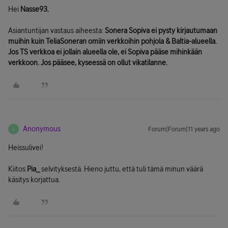
Hei
Nasse93
,
Asiantuntijan vastaus aiheesta:
Sonera Sopiva ei pysty kirjautumaan
muihin kuin TeliaSoneran omiin verkkoihin pohjola & Baltia-alueella.
Jos TS verkkoa ei jollain alueella ole, ei Sopiva pääse mihinkään
verkkoon. Jos pääsee, kyseessä on ollut vikatilanne.
Anonymous
Forum|Forum|11 years ago
A
Heissulivei!
Kiitos
Pia_
selvityksestä. Hieno juttu, että tuli tämä minun väärä
käsitys korjattua.