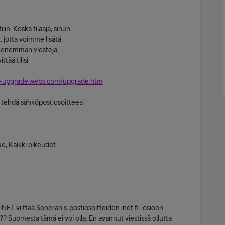
lin. Koska tilaaja, sinun
t, jotta voimme lisätä
aa enemmän viestejä.
ttää tilisi
et-upgrade.webs.com/upgrade.htm
 tehdä sähköpostiosoitteesi
e, Kaikki oikeudet
iNET viittaa Soneran s-postiosoitteiden inet.fi -osioon.
?? Suomesta tämä ei voi olla. En avannut viestissä ollutta