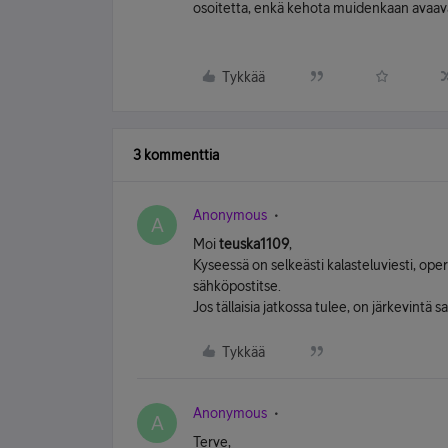
osoitetta, enkä kehota muidenkaan avaav
Tykkää
3 kommenttia
Anonymous
A
Moi
teuska1109
,
Kyseessä on selkeästi kalasteluviesti, ope
sähköpostitse.
Jos tällaisia jatkossa tulee, on järkevintä
Tykkää
Anonymous
A
Terve,