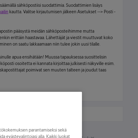
isäämällä sähköpostiisi suodattimia. Suodattimien lisäys
ilin
kautta. Valitse kirjautumisen jälkeen Asetukset --> Posti -
postin pääsystä meidän sähköposteihimme mutta
nkin erittäin haastavaa. Lähettäjät ja viestit muuttuvat koko
uminen on saatu lakkaamaan niin tulee jokin uusi tilalle.
sinulle apua ensihätään! Muussa tapauksessa suosittelisin
osti osoitetta ei kannata kirjoittaa julkisesti näkyville esim.
skapostittajat poimivat sen muuten talteen ja joudut taas
yttökokemuksen parantamiseksi sekä
oida evästevalintojasi alla. Kaikki luokat