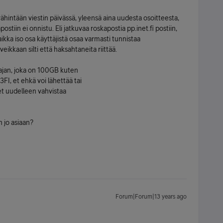
vähintään viestin päivässä, yleensä aina uudesta osoitteesta,
stiin ei onnistu. Eli jatkuvaa roskapostia pp.inet.fi postiin,
 Vaikka iso osa käyttäjistä osaa varmasti tunnistaa
ikkaan silti että haksahtaneita riittää.
i rajan, joka on 100GB kuten
3FI, et ehkä voi lähettää tai
et uudelleen vahvistaa
n jo asiaan?
Forum|Forum|13 years ago