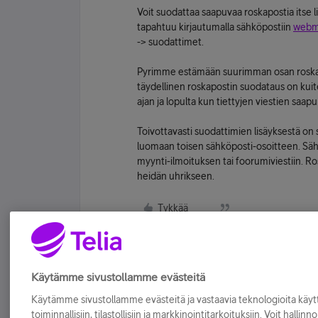
Voit suodattaa saapuvaa roskapostia itse l
tapahtuu kirjautumalla sähköpostiin
webma
-> suodattimet.
Pyrimme estämään suurimman osan roska
täydellinen roskapostin suodataus on kuite
ajan ja lopulta kun tiettyjen viestien saap
Toivottavasti suodattimien lisäyksestä on 
luomaan toisen sähköposti-osoitteen. Sähköp
myynti-ilmoituksen tai foorumiviestiin. Ro
heidän uhrikseen.
Tykkää
Käytämme sivustollamme evästeitä
Käytämme sivustollamme evästeitä ja vastaavia teknologioita kä
toiminnallisiin, tilastollisiin ja markkinointitarkoituksiin. Voit hallinn