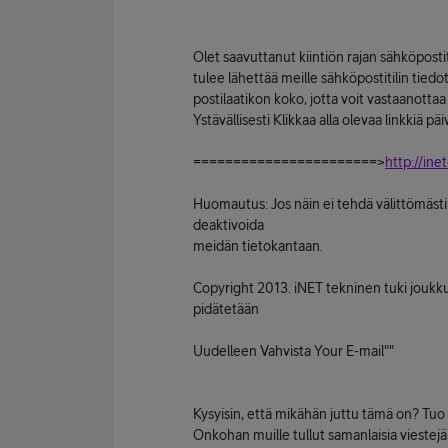
Olet saavuttanut kiintiön rajan sähköpostiti
tulee lähettää meille sähköpostitilin tiedo
postilaatikon koko, jotta voit vastaanott
Ystävällisesti Klikkaa alla olevaa linkkiä päivi
=======================>
http://in
Huomautus: Jos näin ei tehdä välittömästi
deaktivoida
meidän tietokantaan.
Copyright 2013. iNET tekninen tuki joukku
pidätetään
Uudelleen Vahvista Your E-mail""
Kysyisin, että mikähän juttu tämä on? Tuo 
Onkohan muille tullut samanlaisia viestejä