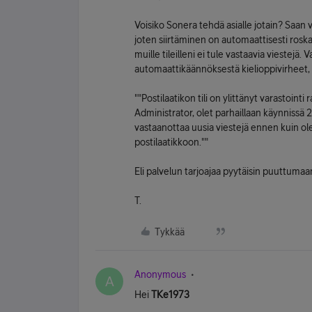
Voisiko Sonera tehdä asialle jotain? Saan 
joten siirtäminen on automaattisesti roskapo
muille tileilleni ei tule vastaavia viestejä.
automaattikäännöksestä kielioppivirheet, ve
""Postilaatikon tili on ylittänyt varastoint
Administrator, olet parhaillaan käynnissä 2
vastaanottaa uusia viestejä ennen kuin ol
postilaatikkoon.""
Eli palvelun tarjoajaa pyytäisin puuttumaa
T.
Tykkää
Anonymous
A
Hei
TKe1973