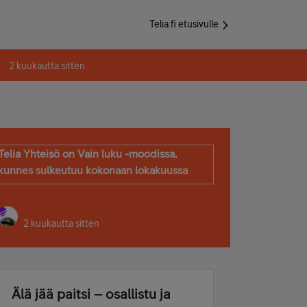
Telia.fi etusivulle
2 kuukautta sitten
Telia Yhteisö on Vain luku -moodissa,
kunnes sulkeutuu kokonaan lokakuussa
2 kuukautta sitten
Älä jää paitsi – osallistu ja