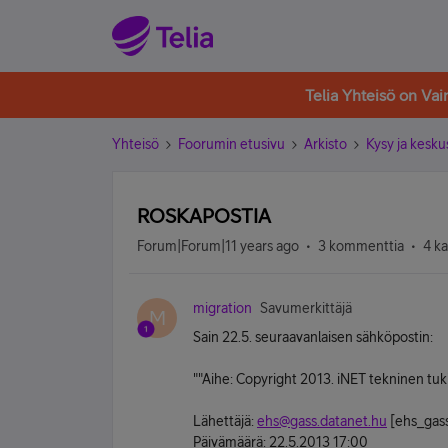
Telia Yhteisö on Va
Yhteisö
Foorumin etusivu
Arkisto
Kysy ja kesku
ROSKAPOSTIA
Forum|Forum|11 years ago
3 kommenttia
4 k
migration
Savumerkittäjä
M
Sain 22.5. seuraavanlaisen sähköpostin:
""Aihe: Copyright 2013. iNET tekninen tu
Lähettäjä:
ehs@gass.datanet.hu
[ehs_gass
Päivämäärä: 22.5.2013 17:00