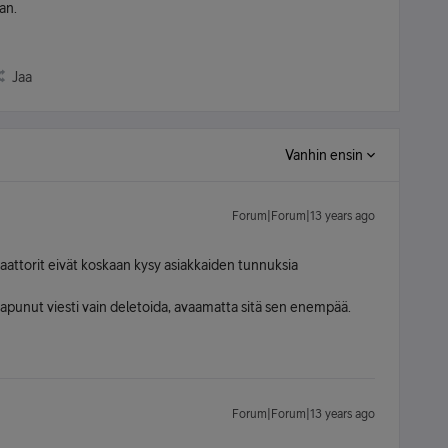
an.
Jaa
Vanhin ensin
Forum|Forum|13 years ago
raattorit eivät koskaan kysy asiakkaiden tunnuksia
 saapunut viesti vain deletoida, avaamatta sitä sen enempää.
Forum|Forum|13 years ago