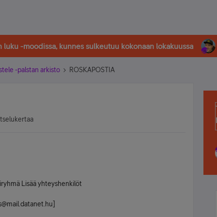
in luku -moodissa, kunnes sulkeutuu kokonaan lokakuussa
stele -palstan arkisto
ROSKAPOSTIA
atselukertaa
kiryhmä Lisää yhteyshenkilöt
@mail.datanet.hu]