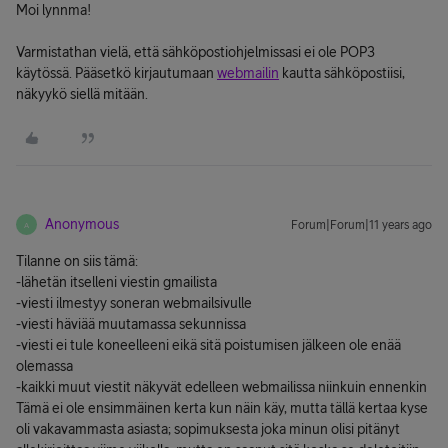
Moi lynnma!
Varmistathan vielä, että sähköpostiohjelmissasi ei ole POP3
käytössä. Pääsetkö kirjautumaan
webmailin
kautta sähköpostiisi,
näkyykö siellä mitään.
Anonymous
Forum|Forum|11 years ago
A
Tilanne on siis tämä:
-lähetän itselleni viestin gmailista
-viesti ilmestyy soneran webmailsivulle
-viesti häviää muutamassa sekunnissa
-viesti ei tule koneelleeni eikä sitä poistumisen jälkeen ole enää
olemassa
-kaikki muut viestit näkyvät edelleen webmailissa niinkuin ennenkin
Tämä ei ole ensimmäinen kerta kun näin käy, mutta tällä kertaa kyse
oli vakavammasta asiasta; sopimuksesta joka minun olisi pitänyt