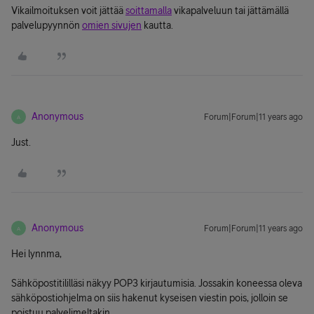
Vikailmoituksen voit jättää
soittamalla
vikapalveluun tai jättämällä
palvelupyynnön
omien sivujen
kautta.
Anonymous
Forum|Forum|11 years ago
A
Just.
Anonymous
Forum|Forum|11 years ago
A
Hei lynnma,
Sähköpostitililläsi näkyy POP3 kirjautumisia. Jossakin koneessa oleva
sähköpostiohjelma on siis hakenut kyseisen viestin pois, jolloin se
poistuu palvelimeltakin.