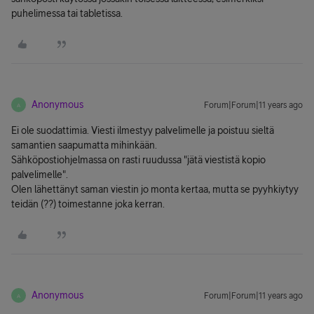
puhelimessa tai tabletissa.
Anonymous
Forum|Forum|11 years ago
A
Ei ole suodattimia. Viesti ilmestyy palvelimelle ja poistuu sieltä
samantien saapumatta mihinkään.
Sähköpostiohjelmassa on rasti ruudussa "jätä viestistä kopio
palvelimelle".
Olen lähettänyt saman viestin jo monta kertaa, mutta se pyyhkiytyy
teidän (??) toimestanne joka kerran.
Anonymous
Forum|Forum|11 years ago
A