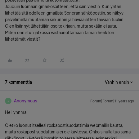
poistetaan palvelimelta automaattisesti.
Jouduin luomaan gmail-osoitteen, että sain viestin. Kun yritän
lähettää sitä edelleen gmailista Soneran sähköpostiin, se näkyy
palvelimella muutaman sekunnin ja häviää sitten taivaan tuuliin.
Olen lisännyt lähettäjän osoitekirjaan, mutta sekään ei auta.
Miten onnistun jatkossa vastaanottamaan tämän henkilön
lähettämät viestit?
7 kommenttia
Vanhin ensin
Anonymous
Forum|Forum|11 years ago
A
Hei lynnma!
Oletko luonut itsellesi roskapostisuodattimia webmailin kautta,
muita roskapostisuodattimia ei ole käytössä. Onko sinulla tuo sama
sähköposti käytössä jossakin toisessa laitteessa, esimerkiksi