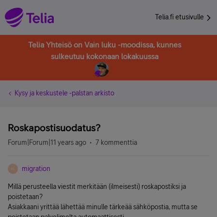
Telia.fi etusivulle
Telia Yhteisö on Vain luku -moodissa, kunnes
sulkeutuu kokonaan lokakuussa
Kysy ja keskustele -palstan arkisto
Roskapostisuodatus?
Forum|Forum|11 years ago
7 kommenttia
migration
M
Millä perusteella viestit merkitään (ilmeisesti) roskapostiksi ja
poistetaan?
Asiakkaani yrittää lähettää minulle tärkeää sähköpostia, mutta se