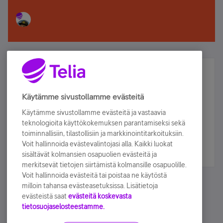
Älä jää paitsi – osallistu ja voita!
Tilaa Telian uutiskirje ja olet mukana arvonnassa.
Käytämme sivustollamme evästeitä
Samalla saat parhaat asiakasedut suoraan
Käytämme sivustollamme evästeitä ja vastaavia
sähköpostiisi.
teknologioita käyttökokemuksen parantamiseksi sekä
toiminnallisiin, tilastollisiin ja markkinointitarkoituksiin.
Voit hallinnoida evästevalintojasi alla. Kaikki luokat
Tilaa nyt
sisältävät kolmansien osapuolien evästeitä ja
merkitsevät tietojen siirtämistä kolmansille osapuolille.
Voit hallinnoida evästeitä tai poistaa ne käytöstä
milloin tahansa evästeasetuksissa. Lisätietoja
evästeistä saat
evästeitä koskevasta
tietosuojaselosteestamme.