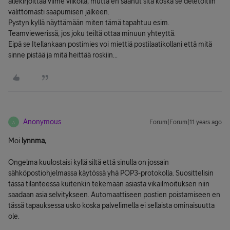
allekirjoittaa viime viikolla, mutta en saanut sitä koska se deletoitiin
välittömästi saapumisen jälkeen.
Pystyn kyllä näyttämään miten tämä tapahtuu esim.
Teamviewerissä, jos joku teiltä ottaa minuun yhteyttä.
Eipä se Itellankaan postimies voi miettiä postilaatikollani että mitä
sinne pistää ja mitä heittää roskiin...
Anonymous
Forum|Forum|11 years ago
A
Moi
lynnma
,
Ongelma kuulostaisi kyllä siltä että sinulla on jossain
sähköpostiohjelmassa käytössä yhä POP3-protokolla. Suosittelisin
tässä tilanteessa kuitenkin tekemään asiasta vikailmoituksen niin
saadaan asia selvitykseen. Automaattiseen postien poistamiseen en
tässä tapauksessa usko koska palvelimella ei sellaista ominaisuutta
ole.