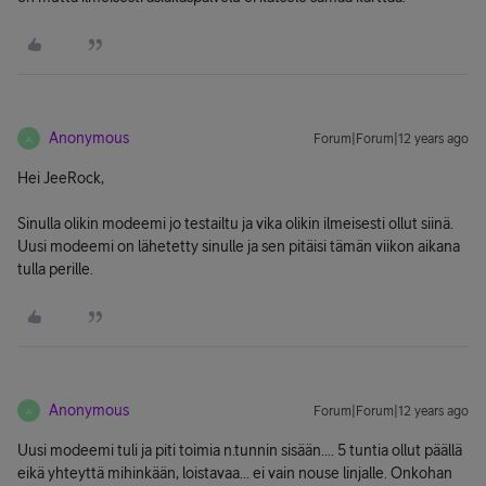
Anonymous
Forum|Forum|12 years ago
A
Hei JeeRock,
Sinulla olikin modeemi jo testailtu ja vika olikin ilmeisesti ollut siinä.
Uusi modeemi on lähetetty sinulle ja sen pitäisi tämän viikon aikana
tulla perille.
Anonymous
Forum|Forum|12 years ago
A
Uusi modeemi tuli ja piti toimia n.tunnin sisään.... 5 tuntia ollut päällä
eikä yhteyttä mihinkään, loistavaa... ei vain nouse linjalle. Onkohan