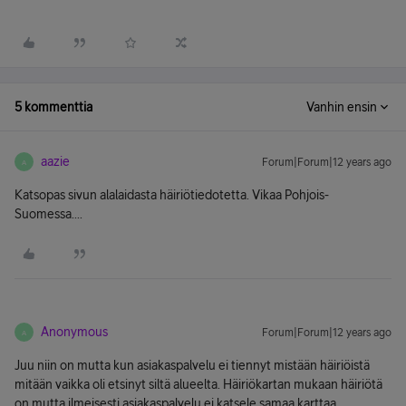
5 kommenttia
Vanhin ensin
aazie
Forum|Forum|12 years ago
A
Katsopas sivun alalaidasta häiriötiedotetta. Vikaa Pohjois-
Suomessa....
Anonymous
Forum|Forum|12 years ago
A
Juu niin on mutta kun asiakaspalvelu ei tiennyt mistään häiriöistä
mitään vaikka oli etsinyt siltä alueelta. Häiriökartan mukaan häiriötä
on mutta ilmeisesti asiakaspalvelu ei katsele samaa karttaa.