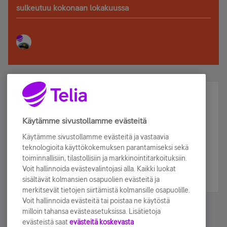
sulkeutuu kokonaan lokakuussa
Älä jää paitsi – osallistu ja voita!
Tilaa Telian uutiskirje ja olet mukana arvonnassa.
Käytämme sivustollamme evästeitä
Samalla saat parhaat asiakasedut suoraan
Käytämme sivustollamme evästeitä ja vastaavia
sähköpostiisi.
teknologioita käyttökokemuksen parantamiseksi sekä
toiminnallisiin, tilastollisiin ja markkinointitarkoituksiin.
Voit hallinnoida evästevalintojasi alla. Kaikki luokat
Tilaa nyt
sisältävät kolmansien osapuolien evästeitä ja
merkitsevät tietojen siirtämistä kolmansille osapuolille.
Voit hallinnoida evästeitä tai poistaa ne käytöstä
milloin tahansa evästeasetuksissa. Lisätietoja
evästeistä saat
evästeitä koskevasta