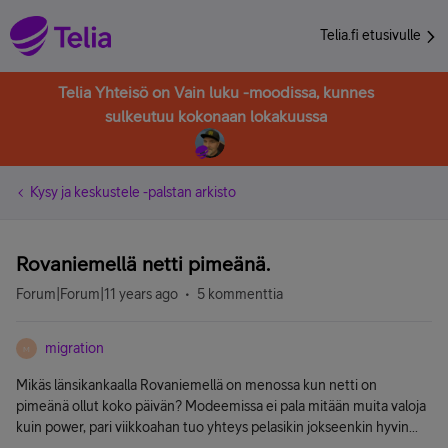
Telia.fi etusivulle
Telia Yhteisö on Vain luku -moodissa, kunnes
sulkeutuu kokonaan lokakuussa
Kysy ja keskustele -palstan arkisto
Rovaniemellä netti pimeänä.
Forum|Forum|11 years ago
5 kommenttia
migration
M
Mikäs länsikankaalla Rovaniemellä on menossa kun netti on
pimeänä ollut koko päivän? Modeemissa ei pala mitään muita valoja
kuin power, pari viikkoahan tuo yhteys pelasikin jokseenkin hyvin...