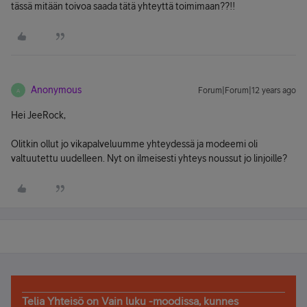
tässä mitään toivoa saada tätä yhteyttä toimimaan??!!
Anonymous
Forum|Forum|12 years ago
A
Hei JeeRock,
Olitkin ollut jo vikapalveluumme yhteydessä ja modeemi oli
valtuutettu uudelleen. Nyt on ilmeisesti yhteys noussut jo linjoille?
Telia Yhteisö on Vain luku -moodissa, kunnes