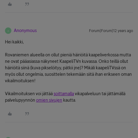
Anonymous
Forum|Forum|12 years ago
A
Hei kaikki,
Rovaniemen alueella on ollut pieniä häiriöitä kaapeliverkossa mutta
ne ovat pääasiassa näkyneet KaapeliTVn kuvassa. Onko teillä ollut
häiriöitä siinä (kuva pikselöityy, pätkii jne)? Mikäli kaapeliTVssä on
myös ollut ongelmia, suosittelen tekemään siitä ihan erikseen oman
vikailmoituksen!
Vikailmoituksen voi jättää
soittamalla
vikapalveluun tai jättämällä
palvelupyynnön
omien sivujen
kautta.