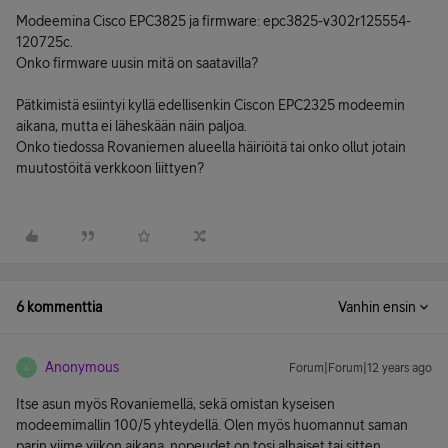
Modeemina Cisco EPC3825 ja firmware: epc3825-v302r125554-
120725c.
Onko firmware uusin mitä on saatavilla?
Pätkimistä esiintyi kyllä edellisenkin Ciscon EPC2325 modeemin
aikana, mutta ei läheskään näin paljoa.
Onko tiedossa Rovaniemen alueella häiriöitä tai onko ollut jotain
muutostöitä verkkoon liittyen?
6 kommenttia
Vanhin ensin
Anonymous
Forum|Forum|12 years ago
A
Itse asun myös Rovaniemellä, sekä omistan kyseisen
modeemimallin 100/5 yhteydellä. Olen myös huomannut saman
parin viime viikon aikana, nopeudet on tosi alhaiset tai sitten