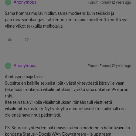
Anonymous
Forum|Forum|12 years ago
A
Sama homma mullakin ollut, sama modeemi kuin teilläkin ja
paikkana viirinkangas. Tätä ennen on toiminu moitteetta mutta nyt
viime viikot takkuillu melkolailla
Anonymous
Forum|Forum|12 years ago
A
Aloituspostaaja tässä.
Suosittelen kaikille selkeästi pätkivästä yhteydestä kärsiville vaan
tekemään rohkeasti vikailmoituksen, vaikka siinä onkin se 99 euron
riski.
Itse tein tällä viikolla vikailmoituksen, tänään tuli viesti että
vikailmoitus käsitelty. Nyt yhteyttä erimuotoisesti testailemalla en
ole enää havainnut pätkimistä.
PS. Seurasin yhteyden pätkimisen aikoina modeemin hallintasivuilta
kohdasta Status->Docsis WAN Downstream - ja upstream