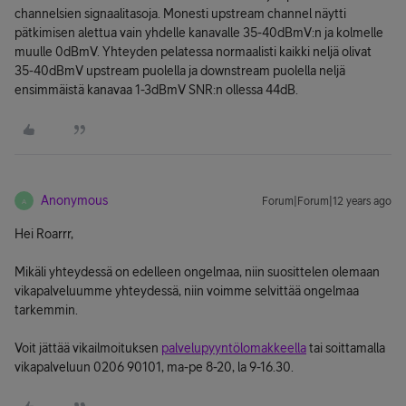
channelsien signaalitasoja. Monesti upstream channel näytti
pätkimisen alettua vain yhdelle kanavalle 35-40dBmV:n ja kolmelle
muulle 0dBmV. Yhteyden pelatessa normaalisti kaikki neljä olivat
35-40dBmV upstream puolella ja downstream puolella neljä
ensimmäistä kanavaa 1-3dBmV SNR:n ollessa 44dB.
Anonymous
Forum|Forum|12 years ago
A
Hei Roarrr,
Mikäli yhteydessä on edelleen ongelmaa, niin suosittelen olemaan
vikapalveluumme yhteydessä, niin voimme selvittää ongelmaa
tarkemmin.
Voit jättää vikailmoituksen
palvelupyyntölomakkeella
tai soittamalla
vikapalveluun 0206 90101, ma-pe 8-20, la 9-16.30.