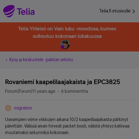
Telia.fi etusivulle
Telia Yhteisö on Vain luku -moodissa, kunnes
sulkeutuu kokonaan lokakuussa
Kysy ja keskustele -palstan arkisto
Rovaniemi kaapelilaajakaista ja EPC3825
Forum|Forum|11 years ago
6 kommenttia
migration
M
Useampien viime viikkojen aikana 10/2 kaapelilaajakaista pätkinyt
päivittäin. Välissä aivan hirveät packet lossit, välistä yhteys katkeaa
muutamaksi sekunniksi kokonaan.