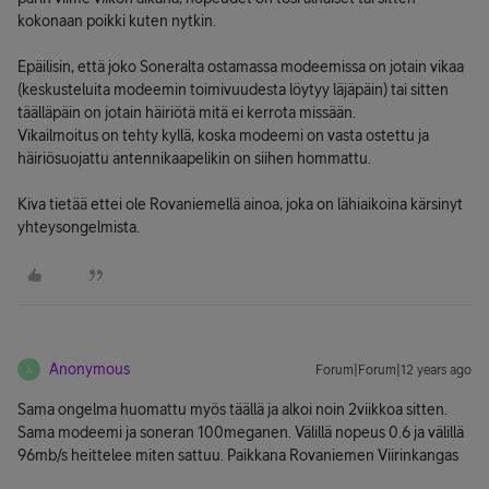
kokonaan poikki kuten nytkin.
Epäilisin, että joko Soneralta ostamassa modeemissa on jotain vikaa
(keskusteluita modeemin toimivuudesta löytyy läjäpäin) tai sitten
täälläpäin on jotain häiriötä mitä ei kerrota missään.
Vikailmoitus on tehty kyllä, koska modeemi on vasta ostettu ja
häiriösuojattu antennikaapelikin on siihen hommattu.
Kiva tietää ettei ole Rovaniemellä ainoa, joka on lähiaikoina kärsinyt
yhteysongelmista.
Anonymous
Forum|Forum|12 years ago
A
Sama ongelma huomattu myös täällä ja alkoi noin 2viikkoa sitten.
Sama modeemi ja soneran 100meganen. Välillä nopeus 0.6 ja välillä
96mb/s heittelee miten sattuu. Paikkana Rovaniemen Viirinkangas