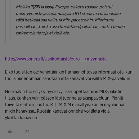
Moikka
TjSFi
ja
issuj
! Europe-paketti tosiaan poistui
uusmyynnistä ja sopimussyistä RTL-kanavaa ei ainakaan
tällä hetkellä saa valittua Mix-paketteihin. Mietimme
parhaillaan, kuinka asia hoidetaan/paikataan, mutta tämän
tarkempia tietoja ei vielä ole.
http://www.sonera.fi/ajankohtaista/euro ... +myynnista
Eikö tuo sitten ole vähintäänkin harhaanjohtavaa informaatiota, kun
tuolla nimenomaan sanotaan että kanavat voi valita MIX-palveluun.
No ainakin tuo oli yksi hyvä syy lisää lopettaa tuon MIX-paketin
tilaus, kunhan vain pääsen läpi tuonne asiakaspalveluun. Pieniä
toiveita elättelin jos tuo RTL MIX M:n sisältyisi kun ei näy vanhan
mixin kanavissa.. Ruotsin kanavat onneksi voi tilata vielä
yksittäiskanavina..