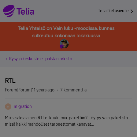
Telia.fi etusivulle
Telia Yhteisö on Vain luku -moodissa, kunnes
sulkeutuu kokonaan lokakuussa
Kysy ja keskustele -palstan arkisto
RTL
Forum|Forum|11 years ago
7 kommenttia
migration
M
Miksi saksalainen RTLei kuulu mix-pakettiin? Löytyy vain paketista
missä kaikki mahdolliset tarpeettomat kanavat...