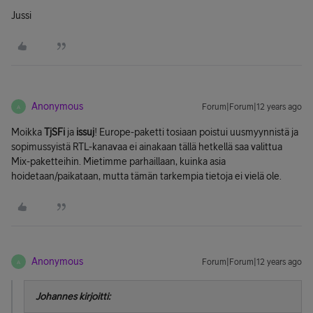
Jussi
Anonymous
Forum|Forum|12 years ago
A
Moikka
TjSFi
ja
issuj
! Europe-paketti tosiaan poistui uusmyynnistä ja
sopimussyistä RTL-kanavaa ei ainakaan tällä hetkellä saa valittua
Mix-paketteihin. Mietimme parhaillaan, kuinka asia
hoidetaan/paikataan, mutta tämän tarkempia tietoja ei vielä ole.
Anonymous
Forum|Forum|12 years ago
A
Johannes kirjoitti: