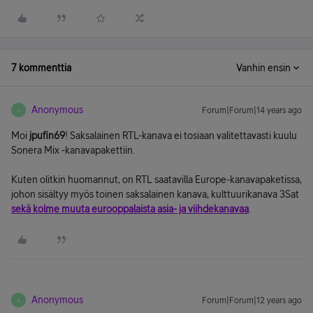
7 kommenttia
Vanhin ensin
Anonymous
Forum|Forum|14 years ago
A
Moi
jpufin69
! Saksalainen RTL-kanava ei tosiaan valitettavasti kuulu
Sonera Mix -kanavapakettiin.
Kuten olitkin huomannut, on RTL saatavilla Europe-kanavapaketissa,
johon sisältyy myös toinen saksalainen kanava, kulttuurikanava 3Sat
sekä kolme muuta eurooppalaista asia- ja viihdekanavaa
.
Anonymous
Forum|Forum|12 years ago
A