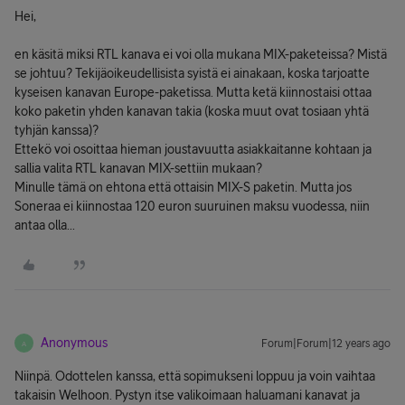
Hei,
en käsitä miksi RTL kanava ei voi olla mukana MIX-paketeissa? Mistä
se johtuu? Tekijäoikeudellisista syistä ei ainakaan, koska tarjoatte
kyseisen kanavan Europe-paketissa. Mutta ketä kiinnostaisi ottaa
koko paketin yhden kanavan takia (koska muut ovat tosiaan yhtä
tyhjän kanssa)?
Ettekö voi osoittaa hieman joustavuutta asiakkaitanne kohtaan ja
sallia valita RTL kanavan MIX-settiin mukaan?
Minulle tämä on ehtona että ottaisin MIX-S paketin. Mutta jos
Soneraa ei kiinnostaa 120 euron suuruinen maksu vuodessa, niin
antaa olla...
Anonymous
Forum|Forum|12 years ago
A
Niinpä. Odottelen kanssa, että sopimukseni loppuu ja voin vaihtaa
takaisin Welhoon. Pystyn itse valikoimaan haluamani kanavat ja