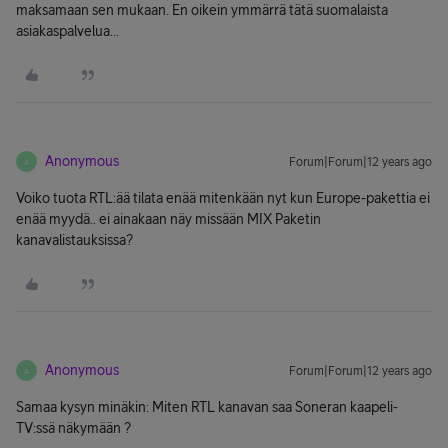
maksamaan sen mukaan. En oikein ymmärrä tätä suomalaista
asiakaspalvelua...
Anonymous
Forum|Forum|12 years ago
A
Voiko tuota RTL:ää tilata enää mitenkään nyt kun Europe-pakettia ei
enää myydä.. ei ainakaan näy missään MIX Paketin
kanavalistauksissa?
Anonymous
Forum|Forum|12 years ago
A
Samaa kysyn minäkin: Miten RTL kanavan saa Soneran kaapeli-
TV:ssä näkymään ?