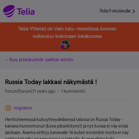
Telia.fi etusivulle
Telia Yhteisö on Vain luku -moodissa, kunnes
sulkeutuu kokonaan lokakuussa
Kysy ja keskustele -palstan arkisto
Russia Today lakkasi näkymästä !
Forum|Forum|11 years ago
1 kommentti
migration
M
Herttoniemessä kuituyhteydellisessä talossa on Russia Today -
kanava huonontunut (kuva pikselöitynyt) ja nyt kuvaa ei näy enää
lainkaan. Asema virittyy kanavalle 16 kuten ennenkin mutta ei näy