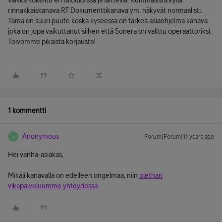
vaikka kokeiltu eri talouksissa ja laitteilla. Kummallista kyllä
rinnakkaiskanava RT Dokumenttikanava ym. näkyvät normaalisti.
Tämä on suuri puute koska kyseessä on tärkeä asiaohjelma kanava
joka on jopa vaikuttanut siihen että Sonera on valittu operaattoriksi.
Toivomme pikaista korjausta!
1 kommentti
Anonymous
Forum|Forum|11 years ago
A
Hei vanha-asiakas,
Mikäli kanavalla on edelleen ongelmaa, niin
olethan
vikapalveluumme yhteydessä
.