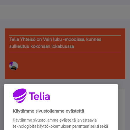
Telia Yhteisö on Vain luku -moodissa, kunnes
sulkeutuu kokonaan lokakuussa
Älä jää paitsi – osallistu ja voita!
Tilaa Telian uutiskirje ja olet mukana arvonnassa.
Käytämme sivustollamme evästeitä
Samalla saat parhaat asiakasedut suoraan
Käytämme sivustollamme evästeitä ja vastaavia
sähköpostiisi.
teknologioita käyttökokemuksen parantamiseksi sekä