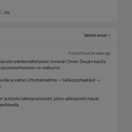
Jaa
Vanhin ensin
Forum|Forum|16 years ago
köpostin edelleenlähetyksen Soneran Omien Sivujen kautta.
köpostiosoitteeseen on maksuton.
uille ja valitse Liittymänhallinta -> Sähköpostilaatikot ->
.
n' ja kirjoita sähköpostiosoite, johon sähköpostin haluat
ainikkeella.