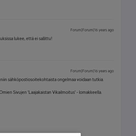
Forum|Forum|16 years ago
ksissa lukee, että ei sallittu!
Forum|Forum|16 years ago
niin sähköpostiosoitekohtaista ongelmaa voidaan tutkia.
mien Sivujen 'Laajakaistan Vikailmoitus' - lomakkeella.