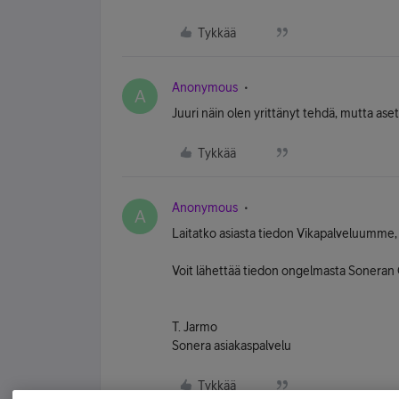
Tykkää
Anonymous
A
Juuri näin olen yrittänyt tehdä, mutta asetu
Tykkää
Anonymous
A
Laitatko asiasta tiedon Vikapalveluumme, 
Voit lähettää tiedon ongelmasta Soneran O
T. Jarmo
Sonera asiakaspalvelu
Tykkää