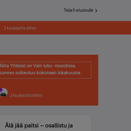
Telia.fi etusivulle
2 kuukautta sitten
Telia Yhteisö on Vain luku -moodissa,
kunnes sulkeutuu kokonaan lokakuussa
2 kuukautta sitten
Älä jää paitsi – osallistu ja