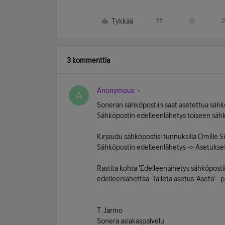
Tykkää
3 kommenttia
Anonymous
A
Soneran sähköpostiin saat asetettua säh
Sähköpostin edelleenlähetys toiseen säh
Kirjaudu sähköpostisi tunnuksilla Omille Siv
Sähköpostin edelleenlähetys -> Asetukset
Rastita kohta 'Edelleenlähetys sähköpostii
edelleenlähettää. Talleta asetus 'Aseta' - p
T. Jarmo
Sonera asiakaspalvelu