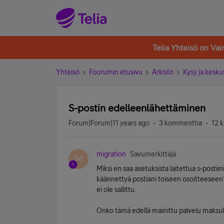
Telia Yhteisö on Va
Yhteisö
Foorumin etusivu
Arkisto
Kysy ja kesku
S-postin edelleenlähettäminen
Forum|Forum|11 years ago
3 kommenttia
12 k
migration
Savumerkittäjä
M
Miksi en saa asetuksista laitettua s-postii
käännettyä postiani toiseen osoitteeseen?
ei ole sallittu.
Onko tämä edellä mainittu palvelu maksul