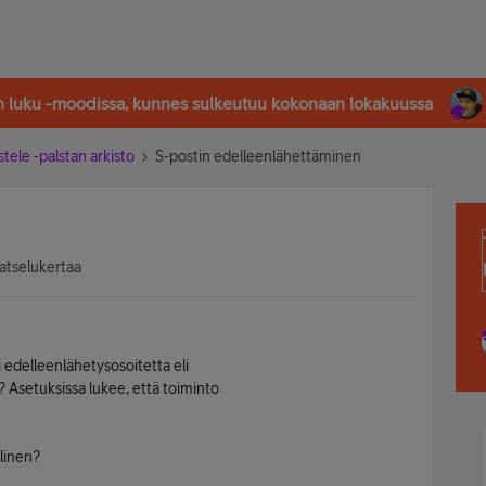
in luku -moodissa, kunnes sulkeutuu kokonaan lokakuussa
stele -palstan arkisto
S-postin edelleenlähettäminen
atselukertaa
ni edelleenlähetysosoitetta eli
 Asetuksissa lukee, että toiminto
linen?